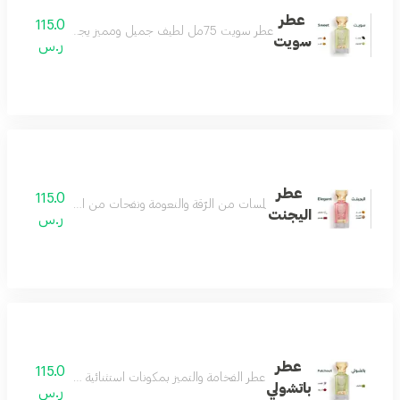
عطر
115.0
عطر سويت 75مل لطيف جميل ومميز يجمع بين الهدوء والفخامة عطر رائع لكل الأذواق مكونات العطر التونكا والبرغموت والكراميل والعنبر
سويت
ر.س
عطر
115.0
لمسات من الرّقة والنعومة ونفحات من الجمال الذي يسل
اليجنت
ر.س
عطر
115.0
عطر الفخامة والتميز بمكونات استثنائية مختارة بعناية من 
باتشولي
ر.س