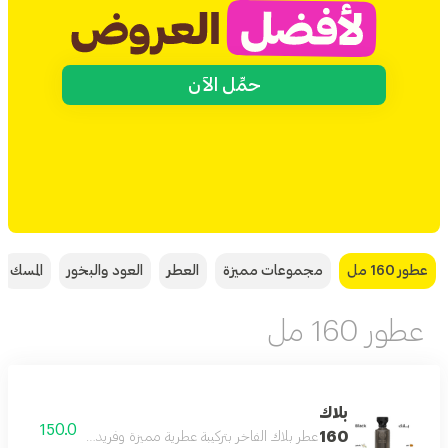
حمِّل الآن
عطور 160 مل
مجموعات مميزة
العطر
العود والبخور
المسك
عطور 160 مل
بلاك
150.0
160
عطر بلاك الفاخر بتركيبة عطرية مميزة وفريدة بحجم 160 مل يدوم طويلا على البشرة ويمنحك إحساسا بالثقة والأناقة طوال اليوم