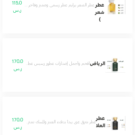
115.0
عطر
عطر الشعر برايم عطر رسمي ومميز وفاخر عطر جميل للمناسبا
ر.س
شعر
)
170.0
الرياض
أفخم وأجمل إصدارات عطور رسيس عطور النيش الفاخرة اص
ر.س
عطر
170.0
عطر شرقي غني يبدأ بدفء العنبر والمسك تمتزج معه نوتات اللبان
العلا
ر.س