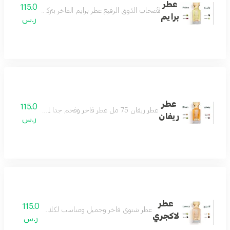
عطر
115.0
لأصحاب الذوق الرفيع عطر برايم الفاخر بتركيبة فريدة من ال
برايم
ر.س
عطر
115.0
عطر ريفان 75 مل عطر فاخر وفخم جدا لمحبي العطور الرسمية الفواحة عطر لمناسباتك وأيامك الجميلة عطر يفرض نفسه بهالة من الرقيّ والتألق مكونات العطر الباتشولي والخشب والجلود والورد البلغاري والسوسن
ريفان
ر.س
عطر
115.0
عطر شتوي فاخر وجميل ومناسب لكلا الجنسين عطر فوق
لاكجري
ر.س