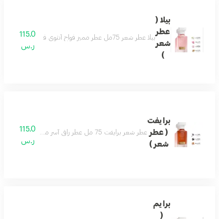
بيلا (
عطر
115.0
بيلا عطر شعر 75مل عطر مميز فواح أنثوي فاخر بتكوين رائع من الورد والياسمين يفيض جمال ونعومة مع نفحات من خشب الصندل والتفاح ليضفى لك لطافة وجمال لايضاهى مكونات العطر الورد - الياسمين - زهرة اللوتس - تفاح - خشب الصندل
شعر
ر.س
)
برايفت
115.0
( عطر
عطر شعر برايفت 75 مل عطر راقي آسر مفعم بالتميز والتفرّد تفوح منه رائحة الخزامى واللوز لتولد إحساساً بالبهجة والراحة . مع نفحات من رائحة المرّ المفعم بالأحاسيس ورائحة التونكا الفاخرة والمميزة جداً لتضفي مزيداً من السخاء
ر.س
شعر )
برايم
(