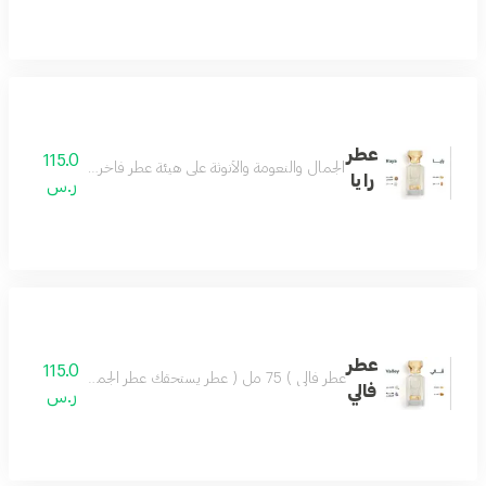
عطر
115.0
الجمال والنعومة والأنوثة على هيئة عطر فاخر مزيج من اللوز
رايا
ر.س
عطر
115.0
عطر فالي ) 75 مل ( عطر يستحقك عطر الجمال والروعة يسعد القلب تركيبة فاخرة مميزة تضفي ليومك مزيجاً من اللطف والجمال وروح السعادة.عطر فالي اختيار كل الناس
فالي
ر.س