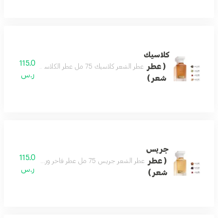
كلاسيك
115.0
( عطر
عطر الشعر كلاسيك 75 مل عطر الكلاسيكي اسماً ومسمى بمزيج فاخر من العود والصندل وممزوج برائحة الزعفران والهيل لتتكون منه رائحة شرقية مميزة . تضيف لمسة رفاهية لشخصيتك الفريدة ليكون هو العطر الأجمل للمناسبات والليالي الجميلة .
ر.س
شعر )
جريس
115.0
( عطر
عطر الشعر جريس 75 مل عطر فاخر ورسمي وفواح مميز جميل للمناسبات تكوين فاخر وأنيق اختيارك الافضل
ر.س
شعر )