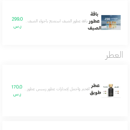
باقة
299.0
عطور
باقة عطور الصيف استمتع بأجواء الصيف المنعشة مع باقة عط
ر.س
الصيف
العطر
عطر
170.0
أفخم وأجمل إصدارات عطور رسيس عطور النيش الفاخرة اصدار 
طويق
ر.س