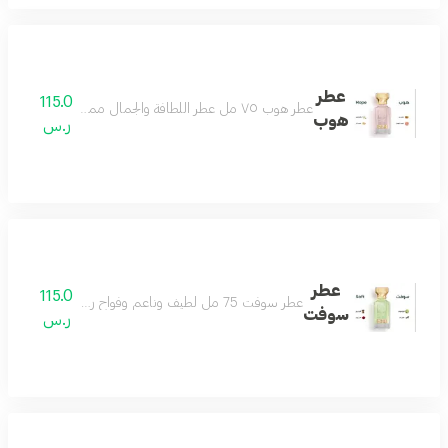
عطر
115.0
عطر هوب ٧٥ مل عطر اللطافة والجمال مميز وجميل بكل معنى رائع وفواح بتكوين فاخر من الياسمين والجريب فروت مع مزيج من المسك الأبيض وخشب الأرز ونفحات لطيفة من العنبر لتتكون منه رائحة منعشة باردة تناسب جميع الأذواق عطر يليق بك
هوب
ر.س
عطر
115.0
عطر سوفت 75 مل لطيف وناعم وفواح رائحة تملك القلب منعش ويصنع يومك بجماله مناسب للجنسين
سوفت
ر.س