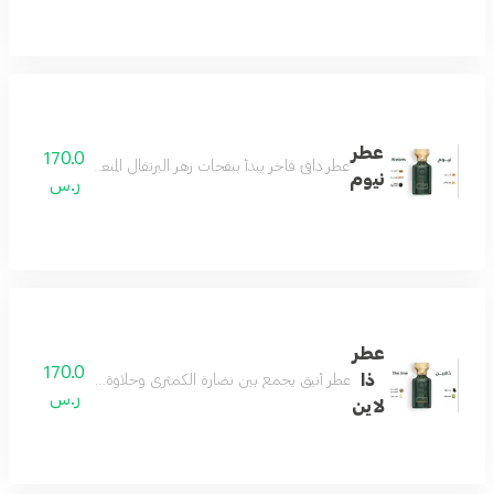
عطر
170.0
عطر دافئ فاخر يبدأ بنفحات زهر البرتقال المنعشة ممزوجة بلمسة
نيوم
ر.س
عطر
170.0
ذا
عطر أنيق يجمع بين نضارة الكمثرى وحلاوة البرقوق مع قلب 
ر.س
لاين