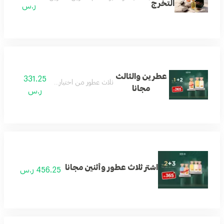
التخرج
ر.س
عطرين والثالث
331.25
ثلاث عطور من اختيار العميل
مجانا
ر.س
اشتر ثلاث عطور وأثنين مجانا
456.25 ر.س