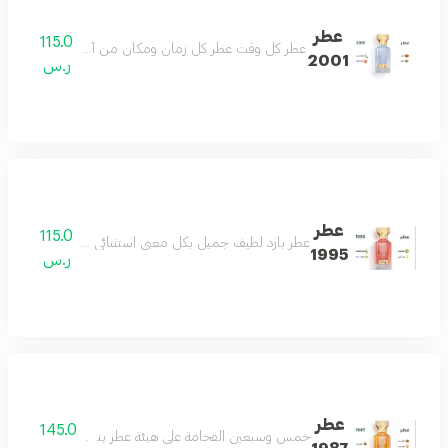
عطر
115.0
عطر كل وقت عطر كل زمان ومكان من أجمل العطور وأكث
2001
ر.س
عطر
115.0
عطر بارد لطيف جميل بكل معنى استثنائي للغاية هادىء ج
1995
ر.س
عطر
145.0
خمس وسبعين الفخامة على هيئة عطر يتميز بحضور ملفت وف