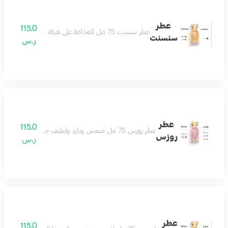
عطر
115.0
عطر سنست 75 مل الفخامة على هيئة عطر يتميز بحضور ملفت وفوحان مميز العطر الامثل لمناسباتك الفخمة مكونات العطر لذر باتشولي خشب
سنسنت
ر.س
عطر
115.0
عطر روزس 75 مل منعش وبارد ولطيف جداً أنثوي بامتياز عطر الأنوثة والجمال جميل كل وقت ولكل ذوق عطر لا تختلف عليه أي أنثى مكونات العطر الياسمين المسك الصندل الفانيلا البرتقال
روزس
ر.س
عطر
115.0