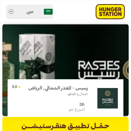
عربي
5.0
رسيس - المعذر الشمالي, الرياض
الجمال و العطور
أسرررع شي