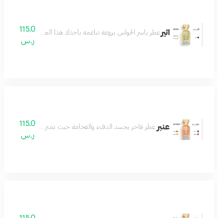
115.0
اثير
عطر ياسر الحواس بروعة تناغمه يأخذك هذا العطر في رحلة من الأح
ر.س
115.0
عنبر
عطر فاخر يجسد الدفء والفخامة حيث تمتزج نفحات العنبر الغني
ر.س
115.0