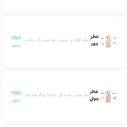
عطر
115.0
العطر الأول في رسيس عطر مميز بكل ماتحمله الكلمة فواح و
بيور
ر.س
عطر
115.0
عطر يفرض نفسه على الجميع بهالة قوية ونفاذة تسحر كل من
بيوتي
ر.س