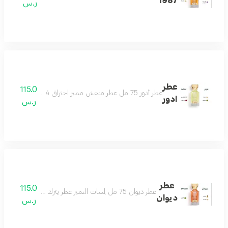
1987
ر.س
عطر
115.0
عطر أدور 75 مل عطر منعش مميز احترافي فواح للغاية يحلق بك في سماء الجمال مكونات العطر ورد ياسمين مسك باتشولي
ادور
ر.س
عطر
115.0
عطر ديوان 75 مل لمسات التميز عطر يترك أثرك في المكان نفحات من الجمال عطر يمتلك حواسّك مناسب لكل الأذواق مكونات العطر الاناناس الباتشولي المسك
ديوان
ر.س