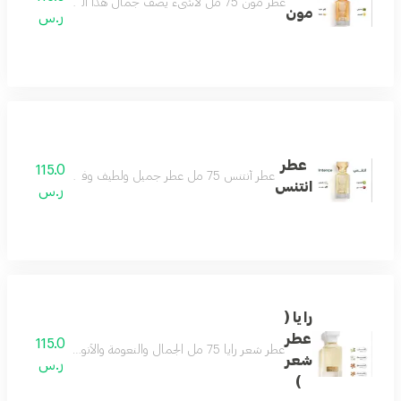
عطر مون 75 مل لاشىء يصف جمال هذا العطر سوى أنه ( تحفه ) مليىء بالجمال والتفرد واللطف والأناقة عطر يزيد الجمال ، عطر هادىء لطيف رائع ومميزمكونات العطر : المسك - الفانيلا - الليمون - الباتشولي
مون
ر.س
عطر
115.0
عطر أنتنس 75 مل عطر جميل ولطيف وفواح جداً تكوين مميز من الياسمين والمسك والفانيلا ولمسات فاخرة من البرغموت والتوت البري عطر يملك قلبك حتماً عطر شتوي نهاري رائع بكل معنى مكونات العطر الياسمين البرغموت التوت البري الفانيلا
انتنس
ر.س
رايا (
عطر
115.0
عطر شعر رايا 75 مل الجمال والنعومة والأنوثة على هيئة عطرمزيج من اللوز والفل ونفحات من المسك وتكوين فاخر من خشب الصندل لتفوح منه رائحة الجمال والفخامة حتماً سيعجبك عطر لكل الأذواق يحتوي على فيتامينات مغذية للشعر ومرطبات ومنعمات
شعر
ر.س
)