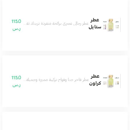
عطر
115.0
عطر رجالي عصري برائحة متفردة تزيدك ثقة وأناقة تفوق الخي
ستايل
ر.س
عطر
115.0
عطر فاخر جداً وفواح تركيبة مميزة وجميلة جداً تناسب اغلب ال
كراون
ر.س