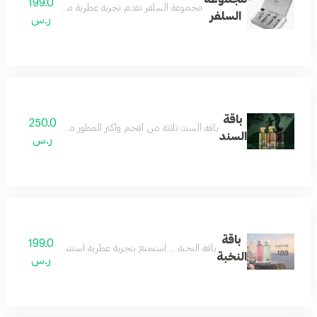
199.0
مجموعة السلفر تقدم تجربة عطرية متكاملة تجمع بين الف
السلفر
ر.س
باقة
250.0
باقة السند ثلاثة من أفخم وأكثر العطور مبيعاً، جُمعت بعناية 
السند
ر.س
باقة
199.0
باقة النخبة ... استمتع بتجربة عطرية استثنائية مع باقة النخبة، عطرين بحجم 160 مل من مجموعتنا المميزة بسعر خاص. فرصة رائعة للاستمتاع بتشك
النخبة
ر.س