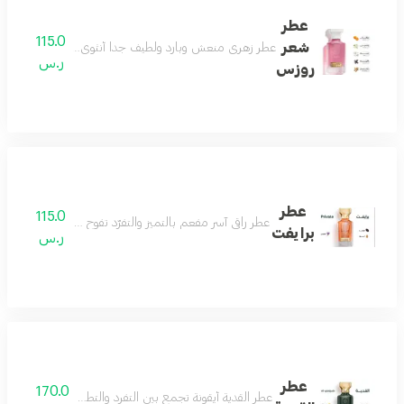
عطر
115.0
شعر
عطر زهري منعش وبارد ولطيف جداً أنثوي بامتياز عطر الأن
ر.س
روزس
عطر
115.0
عطر راقي آسر مفعم بالتميز والتفرّد تفوح منه رائحة الافندر
برايفت
ر.س
عطر
170.0
عطر القدية أيقونة تجمع بين التفرد والتطور والجمال ونفحات 