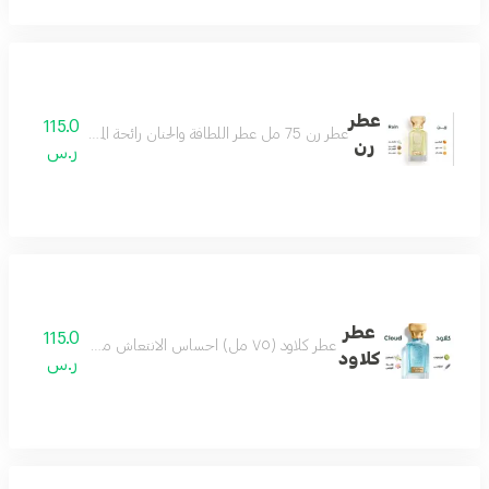
عطر
115.0
عطر رن 75 مل عطر اللطافة والحنان رائحة المطر مناسب لكل الأذواق حتماً سيعجبك مكونات العطر البرتقال الماندرين الكمثرى الياسمين المسك خشب الصندل
رن
ر.س
عطر
115.0
عطر كلاود (٧٥ مل) احساس الانتعاش من أول رشة عطر مميز جميل بكل وقت من أجمل العطور وأكثرها تميز مكونات العطر البرغموت الياسمين لافندر لوتس
كلاود
ر.س