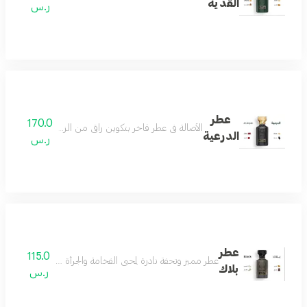
القدية
ر.س
عطر
170.0
الأصالة في عطر فاخر بتكوين راقي من الزعفران والمسك لي
الدرعية
ر.س
عطر
115.0
عطر مميز وتحفة نادرة لمحبي الفخامة والجرأة مزيج من رائحة ال
بلاك
ر.س