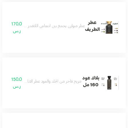
عطر
170.0
عطر متوازن يجمع بين انتعاش اللافندر ودفء الهيل مع عم
الطريف
ر.س
بلاك عود
150.0
مزيج فاخر من الجلد والعود عطر الاناقه والفخامه وجميع
160 مل
ر.س