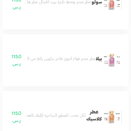
سولو
عطر مميز وتحفة نادرة يزيد الجمال عطر هادئ لطيف رائع مميز
ر.س
115.0
بيلا
عطر مميز فواح أنثوي فاخر بتكوين رائع من الورد والياسمي
ر.س
عطر
115.0
لكل محب للعطور الساحرة المليئة بالفخامة والرقيّ بمزيج
كلاسيك
ر.س