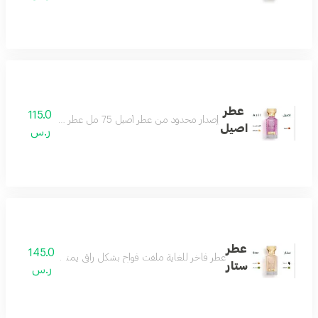
عطر
115.0
إصدار محدود من عطر أصيل 75 مل عطر منعش يتميز باللطافة والهدوء والجمال يمنحك شعورا بالمتعة والسعادة عطر ممتع ومريح للغاية عطرك اليومي مكونات العطر توت فراولة فانيلا زهر البرتقال
اصيل
ر.س
عطر
145.0
عطر فاخر للغاية ملفت فواح بشكل راقي يمنحك الفخامة والتفرد 
ستار
ر.س