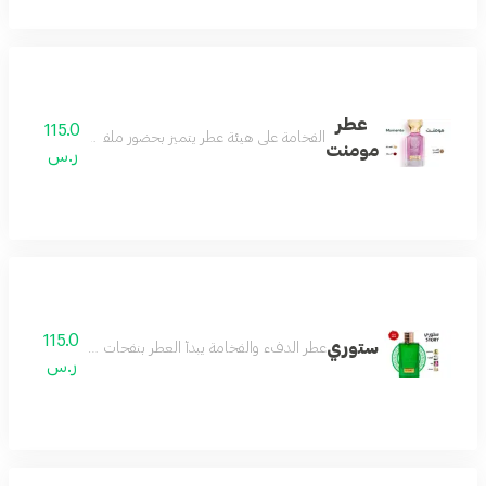
عطر
115.0
الفخامة على هيئة عطر يتميز بحضور ملفت وفوحان طاغي و
مومنت
ر.س
115.0
ستوري
عطر الدفء والفخامة يبدأ العطر بنفحات اللوز الدافئ الذي 
ر.س