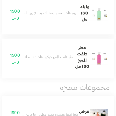
وايلد
150.0
160
مزيج فاخر ومميز ومختلف يجمع بين الفانيلا والكمثرى والتو
ر.س
مل
عطر
فلفت
150.0
عطر فلفت المميز بتركيبة فاخرة تمنحك رائحة منعشة ومميز
المميز
ر.س
160 مل
مجموعات مميزة
عرض
199.0
باقة أنيقة ومميزة تضم عطرين فاخرين مع عود مختار بعناية