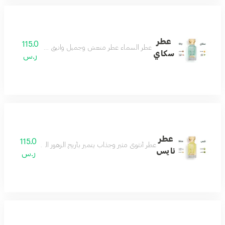
عطر
115.0
عطر السماء عطر منعش وجميل وانيق جدا عطرك في كل وق
سكاي
ر.س
عطر
115.0
عطر أنثوي مثير وجذاب يتميز بأريج الزهور البيضاء وعبير المسك
نايس
ر.س