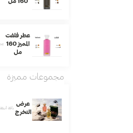
160 مل
عطر فلفت
المميز 160
عطر
مل
مجموعات مميزة
عرض
باقة أنيق
التخرج