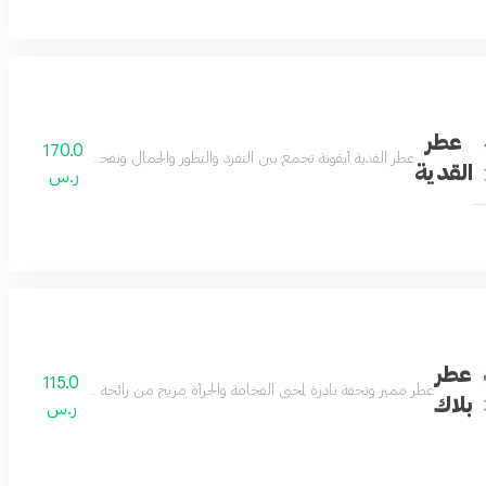
عطر
170.0
 مع نفحات من رائحة التونكا المفعم بالأحاسيس
عطر القدية أيقونة تجمع بين التفرد والتطور والجمال ونفحات مميزة العنبر وو
القدية
ر.س
عطر
115.0
عطر مميز وتحفة نادرة لمحبي الفخامة والجرأة مزيج من رائحة الجلد الكلاسيكي و
بلاك
ر.س