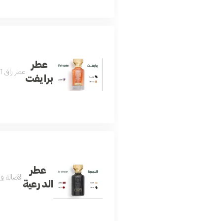
عطر
عطر راقي آ
برايفت
عطر
الأصالة ف
الدرعية