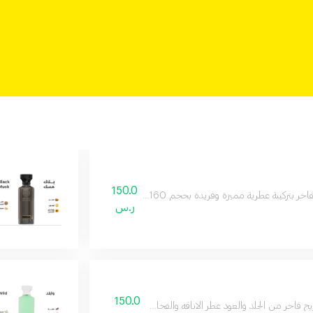
150.0
رية مميزة وفريدة بحجم 160 مل يدوم طويلا على البشرة ويمنحك إحساسا بالثقة والأناقة طوال اليوم
ر.س
150.0
ج فاخر من الجلد والعود عطر الاناقه والفخامه وجميع مناسباتك المميزة