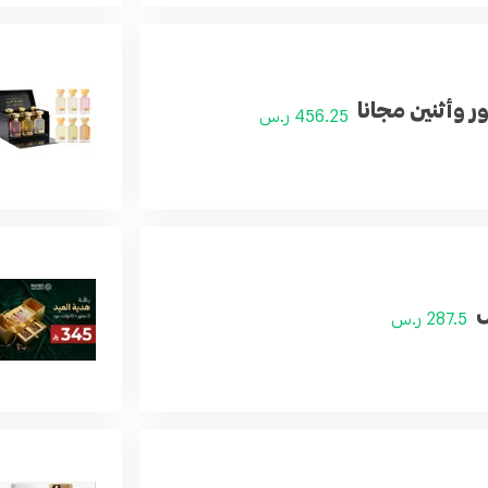
ر وأثنين مجانا
456.25 ر.س
ل
287.5 ر.س