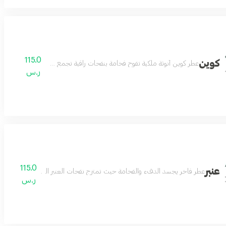
115.0
كوين
عطر كوين أنوثة ملكية تفوح فخامة بنفحات راقية تجمع بين الجاذبية والثقة
ر.س
115.0
عنبر
عطر فاخر يجسد الدفء والفخامة حيث تمتزج نفحات العنبر الغنية يمنح احساسآ ب
ر.س