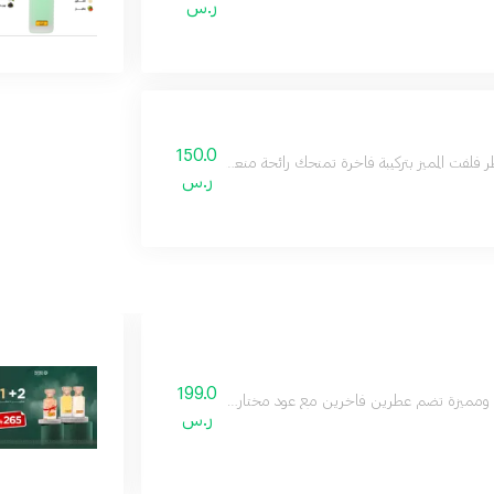
ر.س
150.0
 فلفت المميز بتركيبة فاخرة تمنحك رائحة منعشة ومميزة تدوم طويلا لإطلالة أنيقة في ج
ر.س
199.0
ة ومميزة تضم عطرين فاخرين مع عود مختار بعناية، لتكون هدية مثالية للاحتفال بالتخ
ر.س