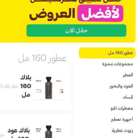
حمِّل الآن
عطور 160 مل
عطور 160 مل
مجموعات مميزة
العطر
بلاك
160
العود والبخور
عطر بلاك الفاخر بتركيبة عط
مل
المسك
معطرات الجو
أجهزة تعطير
بلاك عود
زيوت عطرية
مزي