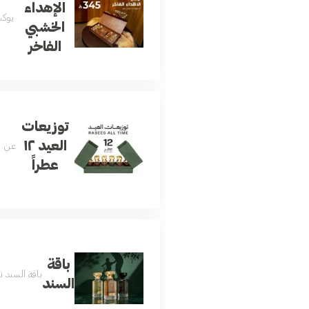
الإهداء
بوكس
الخشبي
الفاخر
توزيعات
العيد ١٢
عن المج
عطراً
باقة
باقة السند ث
السند