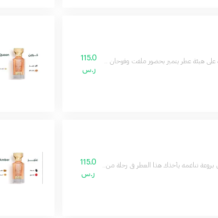
115.0
 على هيئة عطر يتميز بحضور ملفت وفوحان طاغي ورائحة تملك القلب
ر.س
115.0
بروعة تناغمه يأخذك هذا العطر في رحلة من الأحساس الفاخر والجاذبية المطلقة
ر.س