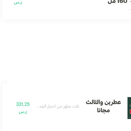
160 مل
ر.س
ميع المناسبات
عطرين والثالث
331.25
رج
ثلاث عطور من اختيار العميل
مجانا
ر.س