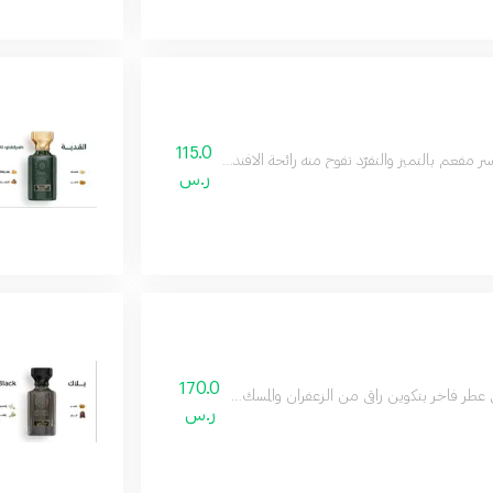
115.0
سر مفعم بالتميز والتفرّد تفوح منه رائحة الافندر واللوز لتولد إحساساً بالبهجة والراحة
ر.س
170.0
ي عطر فاخر بتكوين راقي من الزعفران والمسك ليكون عطرك المفضل في مناسباتك
ر.س