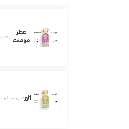
عطر
الفخامة
مومنت
اثير
عطر ياسر الحواس 