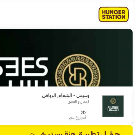
رسيس - الشفاء, الرياض
الجمال و العطور
أسرررع شي