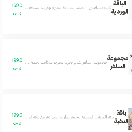
الباقة
169.0
 من ديفا دير أتلانتس صحارى والعود الأزرق
لأنك تستاهلين .. قدمنا لك باقة مميزة وفريدة تستحقك.. مكونة من
الوردية
ر.س
مجموعة
199.0
مجموعة السلفر تقدم تجربة عطرية متكاملة تجمع بين الفاخمة والتنوع 
السلفر
ر.س
باقة
199.0
ياة في يوم الأب. روائح فاخرة، حضور استثنائي، واختيار يعبر عن التقدير بكل أناقة.
باقة النخبة ... استمتع بتجربة عطرية استثنائية مع باقة النخبة، عطرين بحجم 160 مل من مجموعتنا المميزة بسعر خاص. فرصة رائعة للاستمتاع بتشكيلة عطرية تناسب مختلف أوقاتك ومناسبا
النخبة
ر.س