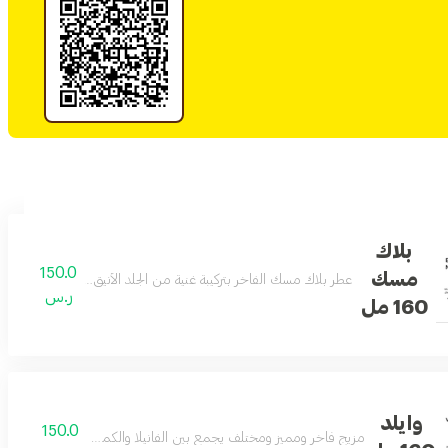
بلاك
150.0
مسك
عطر بلاك مسك الفاخر بتركيبة غنية من الجلد الأنيق والمسك الأصيل ي
ر.س
160 مل
وايلد
150.0
مزيج فاخر ومميز ومختلف يجمع بين الفانيلا والكمثرى والتوت عطر التمي