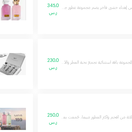
345.0
 إهداء خشبي فاخر يضم مجموعة عطور جميلة وجديدة مناسبة للجنسين, بتوليفة مميزة
ر.س
230.0
موعة باقة استثنائية تجمع نخبة العطر والأكثر تميزًا في تاريخ رسيس، 12 عطراً فاخرًا بحجم ميني 12 مل
ر.س
250.0
لاثة من أفخم وأكثر العطور مبيعاً، جُمعت بعناية في باقة واحدة لتكون هدية تليق بسند الح
ر.س