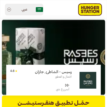
عربي
4.6
رسيس - الشاطئ, جازان
الجمال و العطور
أسرررع شي