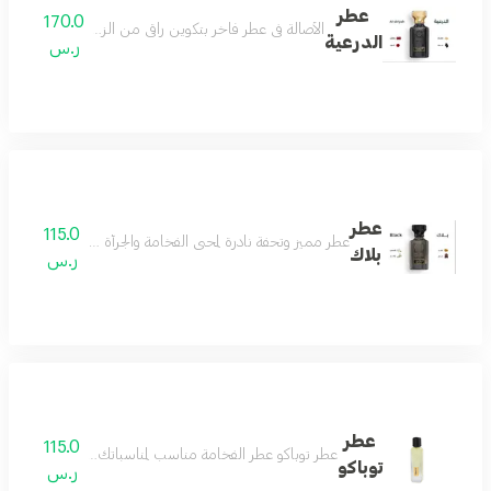
عطر
170.0
الأصالة في عطر فاخر بتكوين راقي من الزعفران والمسك لي
الدرعية
ر.س
عطر
115.0
عطر مميز وتحفة نادرة لمحبي الفخامة والجرأة مزيج من رائحة ال
بلاك
ر.س
عطر
115.0
عطر توباكو عطر الفخامة مناسب لمناسباتك الفخمة يثبت وجو
توباكو
ر.س