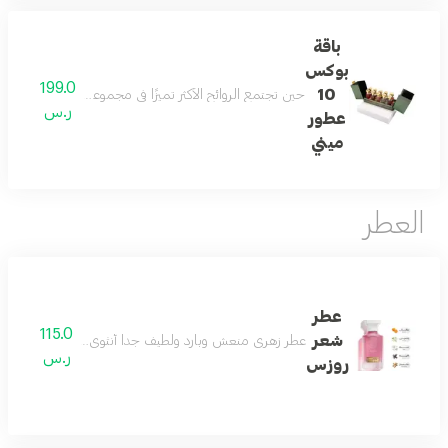
باقة
بوكس
199.0
10
حين تجتمع الروائح الأكثر تميزًا في مجموعة واحدة تكون النتيجة تجربة عطرية لا تشبه غيرها تضم هذه التشكيلة 10 عطور 15 مل مختارة بعناية تتنقل بين النفحات الشرقية والزهرية والمنعشة لتمن
ر.س
عطور
ميني
العطر
عطر
115.0
شعر
عطر زهري منعش وبارد ولطيف جداً أنثوي بامتياز عطر الأن
ر.س
روزس