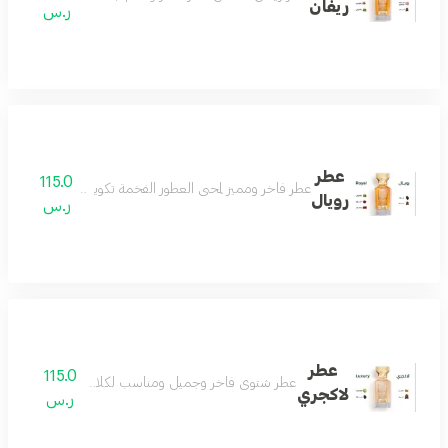
ريفان
ر.س
عطر
115.0
عطر فاخر ومميز لمحبي العطور الفخمة تكوين جميل من الباتشو
رويال
ر.س
عطر
115.0
عطر شتوي فاخر وجميل ومناسب لكلا الجنسين عطر فوق
لاكجري
ر.س