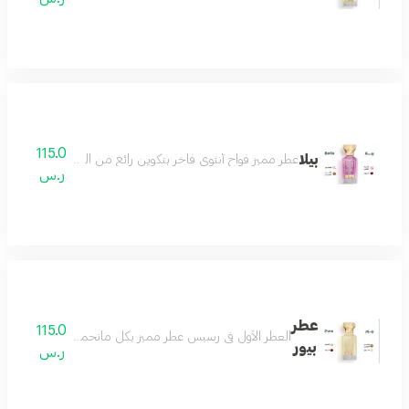
115.0
بيلا
عطر مميز فواح أنثوي فاخر بتكوين رائع من الورد والياسمي
ر.س
عطر
115.0
العطر الأول في رسيس عطر مميز بكل ماتحمله الكلمة فواح و
بيور
ر.س