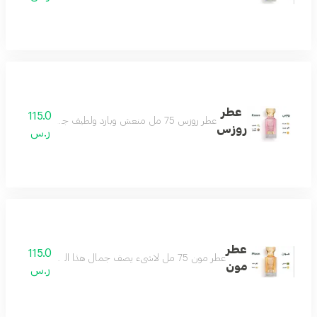
عطر
115.0
عطر روزس 75 مل منعش وبارد ولطيف جداً أنثوي بامتياز عطر الأنوثة والجمال جميل كل وقت ولكل ذوق عطر لا تختلف عليه أي أنثى مكونات العطر الياسمين المسك الصندل الفانيلا البرتقال
روزس
ر.س
عطر
115.0
عطر مون 75 مل لاشىء يصف جمال هذا العطر سوى أنه ( تحفه ) مليىء بالجمال والتفرد واللطف والأناقة عطر يزيد الجمال ، عطر هادىء لطيف رائع ومميزمكونات العطر : المسك - الفانيلا - الليمون - الباتشولي
مون
ر.س