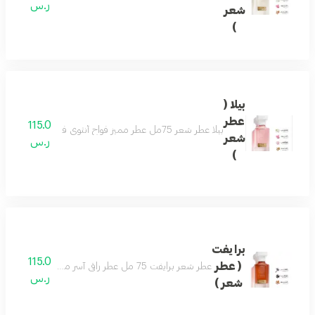
ر.س
شعر
)
بيلا (
عطر
115.0
بيلا عطر شعر 75مل عطر مميز فواح أنثوي فاخر بتكوين رائع من الورد والياسمين يفيض جمال ونعومة مع نفحات من خشب الصندل والتفاح ليضفى لك لطافة وجمال لايضاهى مكونات العطر الورد - الياسمين - زهرة اللوتس - تفاح - خشب الصندل
شعر
ر.س
)
برايفت
115.0
( عطر
عطر شعر برايفت 75 مل عطر راقي آسر مفعم بالتميز والتفرّد تفوح منه رائحة الخزامى واللوز لتولد إحساساً بالبهجة والراحة . مع نفحات من رائحة المرّ المفعم بالأحاسيس ورائحة التونكا الفاخرة والمميزة جداً لتضفي مزيداً من السخاء
ر.س
شعر )