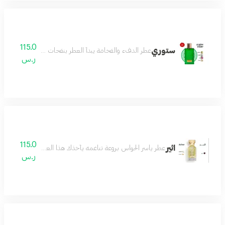
115.0
ستوري
عطر الدفء والفخامة يبدأ العطر بنفحات اللوز الدافئ الذي 
ر.س
115.0
اثير
عطر ياسر الحواس بروعة تناغمه يأخذك هذا العطر في رحلة من الأح
ر.س