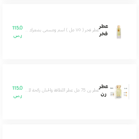
عطر
115.0
عطر فخر ( ٧٥ مل ) اسم ومسمى يشعرك بالفخر عطر للجنسين مميز كل وقت لطيف وبادر عطر مميز جميل بكل وقت مكونات العطر : مسك - عنبر - السوسن - فانيلا
فخر
ر.س
عطر
115.0
عطر رن 75 مل عطر اللطافة والحنان رائحة المطر مناسب لكل الأذواق حتماً سيعجبك مكونات العطر البرتقال الماندرين الكمثرى الياسمين المسك خشب الصندل
رن
ر.س