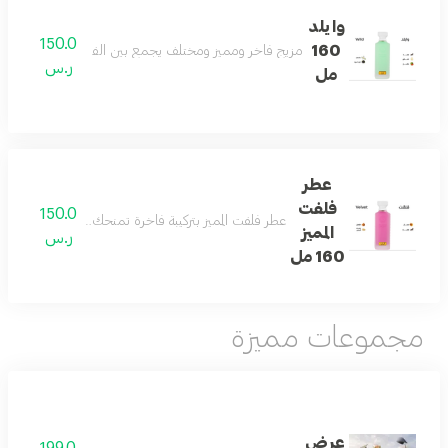
وايلد
150.0
160
مزيج فاخر ومميز ومختلف يجمع بين الفانيلا والكمثرى والتو
ر.س
مل
عطر
فلفت
150.0
عطر فلفت المميز بتركيبة فاخرة تمنحك رائحة منعشة ومميز
المميز
ر.س
160 مل
مجموعات مميزة
عرض
199.0