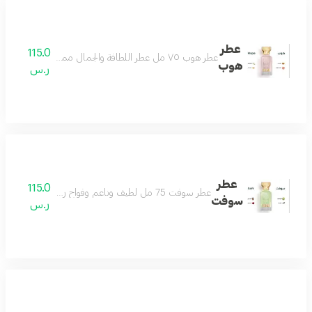
عطر
115.0
عطر هوب ٧٥ مل عطر اللطافة والجمال مميز وجميل بكل معنى رائع وفواح بتكوين فاخر من الياسمين والجريب فروت مع مزيج من المسك الأبيض وخشب الأرز ونفحات لطيفة من العنبر لتتكون منه رائحة منعشة باردة تناسب جميع الأذواق عطر يليق بك
هوب
ر.س
عطر
115.0
عطر سوفت 75 مل لطيف وناعم وفواح رائحة تملك القلب منعش ويصنع يومك بجماله مناسب للجنسين
سوفت
ر.س