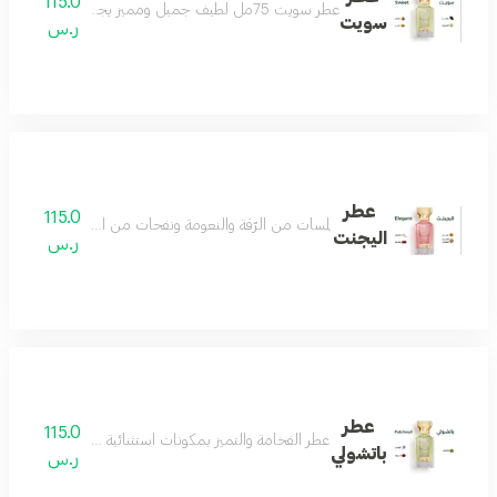
115.0
عطر سويت 75مل لطيف جميل ومميز يجمع بين الهدوء والفخامة عطر رائع لكل الأذواق مكونات العطر التونكا والبرغموت والكراميل والعنبر
سويت
ر.س
عطر
115.0
لمسات من الرّقة والنعومة ونفحات من الجمال الذي يسل
اليجنت
ر.س
عطر
115.0
عطر الفخامة والتميز بمكونات استثنائية مختارة بعناية من 
باتشولي
ر.س