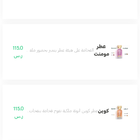
عطر
115.0
الفخامة على هيئة عطر يتميز بحضور ملفت وفوحان طاغي و
مومنت
ر.س
115.0
كوين
عطر كوين أنوثة ملكية تفوح فخامة بنفحات راقية تجمع بين الجا
ر.س