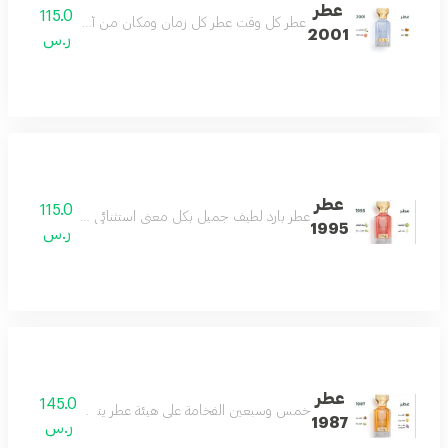
عطر
115.0
عطر كل وقت عطر كل زمان ومكان من أجمل العطور وأكث
2001
ر.س
عطر
115.0
عطر بارد لطيف جميل بكل معنى استثنائي للغاية هادىء ج
1995
ر.س
عطر
145.0
خمس وسبعين الفخامة على هيئة عطر يتميز بحضور ملفت وف
1987
ر.س