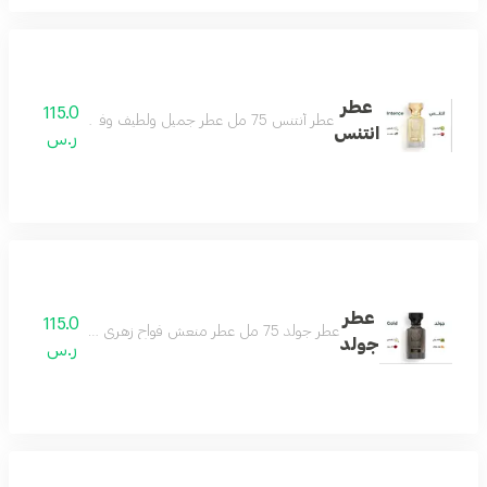
عطر
115.0
عطر أنتنس 75 مل عطر جميل ولطيف وفواح جداً تكوين مميز من الياسمين والمسك والفانيلا ولمسات فاخرة من البرغموت والتوت البري عطر يملك قلبك حتماً عطر شتوي نهاري رائع بكل معنى مكونات العطر الياسمين البرغموت التوت البري الفانيلا
انتنس
ر.س
عطر
115.0
عطر جولد 75 مل عطر منعش فواح زهري جميل لكل وقت لطيف وهادىء وفواح يتميز بالثبات العالي مكونات العطر الياسمين الباتشولي الورد زهر البرتقال
جولد
ر.س