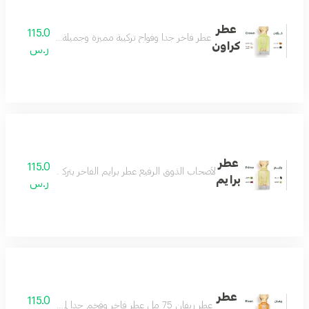
عطر
115.0
عطر فاخر جداً وفواح تركيبة مميزة وجميلة جداً تناسب اغلب ال
كراون
ر.س
عطر
115.0
لأصحاب الذوق الرفيع عطر برايم الفاخر بتركيبة فريدة من ال
برايم
ر.س
عطر
115.0
عطر ريفان 75 مل عطر فاخر وفخم جدا لمحبي العطور الرسمية الفواحة عطر لمناسباتك وأيامك الجميلة عطر يفرض نفسه بهالة من الرقيّ والتألق مكونات العطر الباتشولي والخشب والجلود والورد البلغاري والسوسن