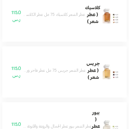
كلاسيك
115.0
( عطر
عطر الشعر كلاسيك 75 مل عطر الكلاسيكي اسماً ومسمى بمزيج فاخر من العود والصندل وممزوج برائحة الزعفران والهيل لتتكون منه رائحة شرقية مميزة . تضيف لمسة رفاهية لشخصيتك الفريدة ليكون هو العطر الأجمل للمناسبات والليالي الجميلة .
ر.س
شعر )
جريس
115.0
( عطر
عطر الشعر جريس 75 مل عطر فاخر ورسمي وفواح مميز جميل للمناسبات تكوين فاخر وأنيق اختيارك الافضل
ر.س
شعر )
بيور
(
115.0
عطر
عطر الشعر بيور عطر الجمال والروعة والأنوثة فواح ورائع جد