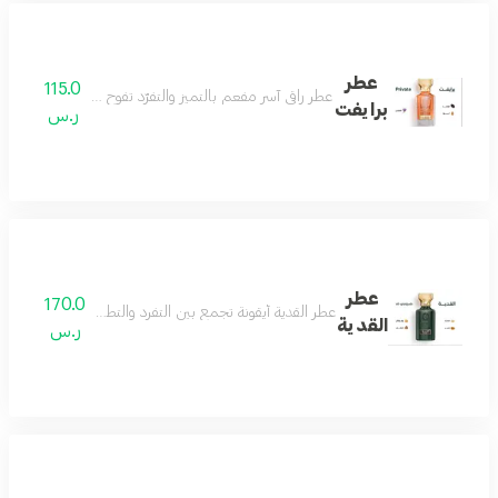
عطر
115.0
عطر راقي آسر مفعم بالتميز والتفرّد تفوح منه رائحة الافندر
برايفت
ر.س
عطر
170.0
عطر القدية أيقونة تجمع بين التفرد والتطور والجمال ونفحات 
القدية
ر.س