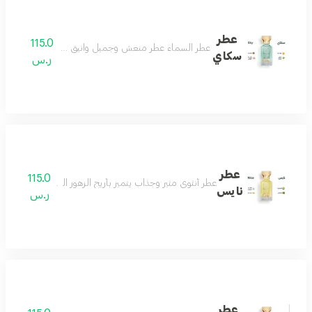
عطر
115.0
عطر السماء عطر منعش وجميل وانيق جدا عطرك في كل وق
سكاي
ر.س
عطر
115.0
عطر أنثوي مثير وجذاب يتميز بأريج الزهور البيضاء وعبير المسك
نايس
ر.س
عطر