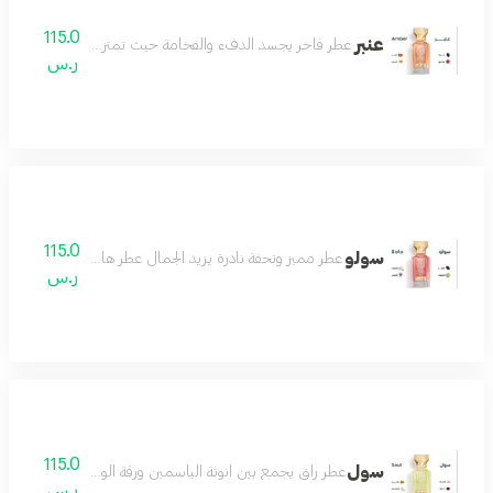
115.0
عنبر
عطر فاخر يجسد الدفء والفخامة حيث تمتزج نفحات العنبر الغني
ر.س
115.0
سولو
عطر مميز وتحفة نادرة يزيد الجمال عطر هادئ لطيف رائع مميز
ر.س
115.0
سول
عطر راق يجمع بين انوثة الياسمين ورقة الورد مع لمسات دافئ
ر.س