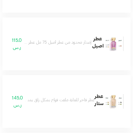
عطر
115.0
إصدار محدود من عطر أصيل 75 مل عطر منعش يتميز باللطافة والهدوء والجمال يمنحك شعورا بالمتعة والسعادة عطر ممتع ومريح للغاية عطرك اليومي مكونات العطر توت فراولة فانيلا زهر البرتقال
اصيل
ر.س
عطر
145.0
عطر فاخر للغاية ملفت فواح بشكل راقي يمنحك الفخامة والتفرد 
ستار
ر.س