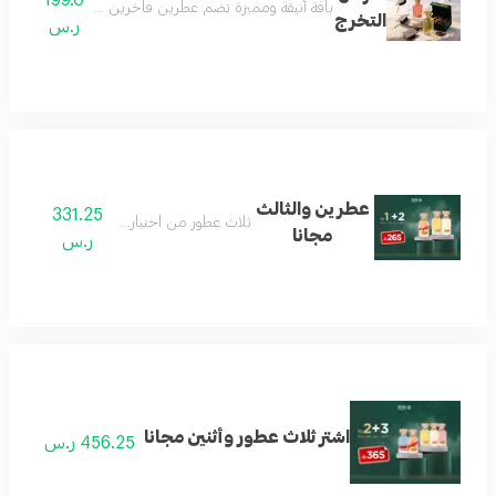
باقة أنيقة ومميزة تضم عطرين فاخرين مع عود مختار بعناية
التخرج
ر.س
عطرين والثالث
331.25
ثلاث عطور من اختيار العميل
مجانا
ر.س
اشتر ثلاث عطور وأثنين مجانا
456.25 ر.س