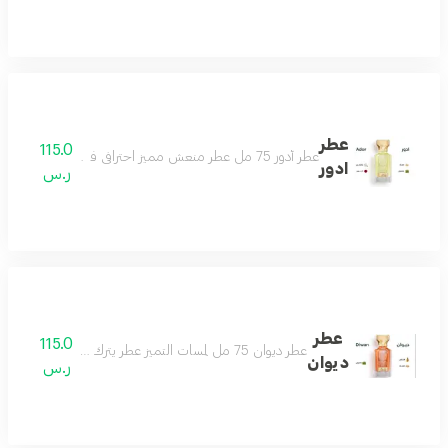
عطر
115.0
عطر أدور 75 مل عطر منعش مميز احترافي فواح للغاية يحلق بك في سماء الجمال مكونات العطر ورد ياسمين مسك باتشولي
ادور
ر.س
عطر
115.0
عطر ديوان 75 مل لمسات التميز عطر يترك أثرك في المكان نفحات من الجمال عطر يمتلك حواسّك مناسب لكل الأذواق مكونات العطر الاناناس الباتشولي المسك
ديوان
ر.س