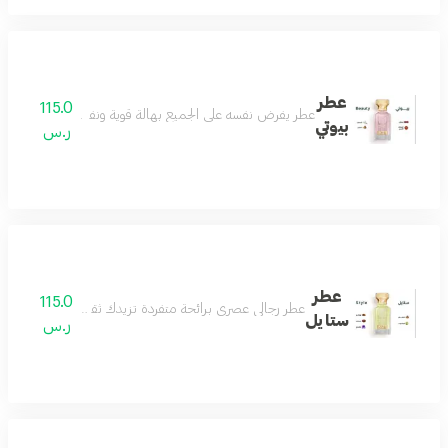
عطر
115.0
عطر يفرض نفسه على الجميع بهالة قوية ونفاذة تسحر كل من
بيوتي
ر.س
عطر
115.0
عطر رجالي عصري برائحة متفردة تزيدك ثقة وأناقة تفوق الخي
ستايل
ر.س