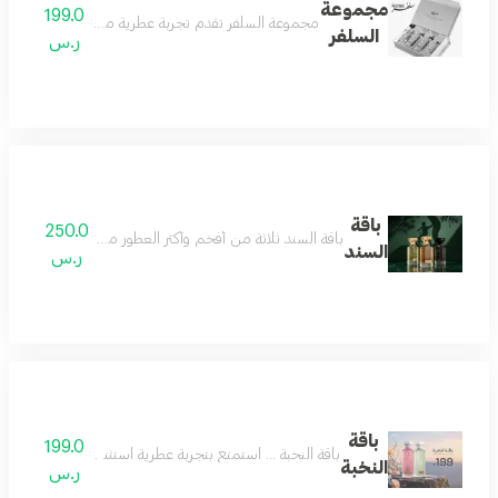
مجموعة
199.0
مجموعة السلفر تقدم تجربة عطرية متكاملة تجمع بين الف
السلفر
ر.س
باقة
250.0
باقة السند ثلاثة من أفخم وأكثر العطور مبيعاً، جُمعت بعناية 
السند
ر.س
باقة
199.0
باقة النخبة ... استمتع بتجربة عطرية استثنائية مع باقة النخبة، عطرين بحجم 160 مل من مجموعتنا المميزة بسعر خاص. فرصة رائعة للاستمتاع بتشك
النخبة
ر.س