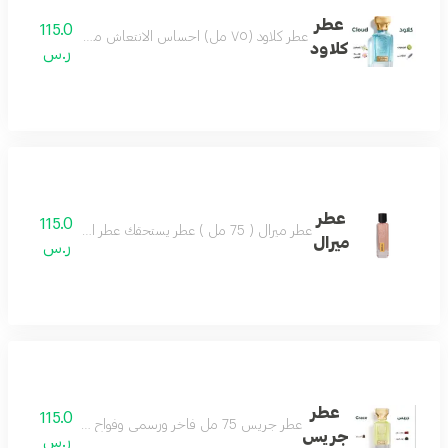
عطر
115.0
عطر كلاود (٧٥ مل) احساس الانتعاش من أول رشة عطر مميز جميل بكل وقت من أجمل العطور وأكثرها تميز مكونات العطر البرغموت الياسمين لافندر لوتس
كلاود
ر.س
عطر
115.0
عطر ميرال ( 75 مل ) عطر يستحقك عطر الجمال والشتاء تركيبة ساحرة تضفي لشتائك مزيجاً من التميز و الثبات.
ميرال
ر.س
عطر
115.0
عطر جريس 75 مل فاخر ورسمي وفواح ومميز مثالي للمناسبات الخاصة يجعلك تتألق بثقة مكوناته الراقية من التوت واللذر والزعفران تمنحك رائحة أنيقة تدوم طويلا اختيارك الأفضل للإطلالة المتكاملة
جريس
ر.س