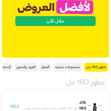
حمِّل الآن
عطور 160 مل
مجموعات مميزة
العطر
العود والبخور
المسك
عطور 160 مل
بلاك
150.0
160
عطر بلاك الفاخر بتركيبة عطرية مميزة وفريدة بحجم 160 مل يدوم طويلا على البشرة ويمنحك إحساسا بالثقة والأناقة طوال اليوم