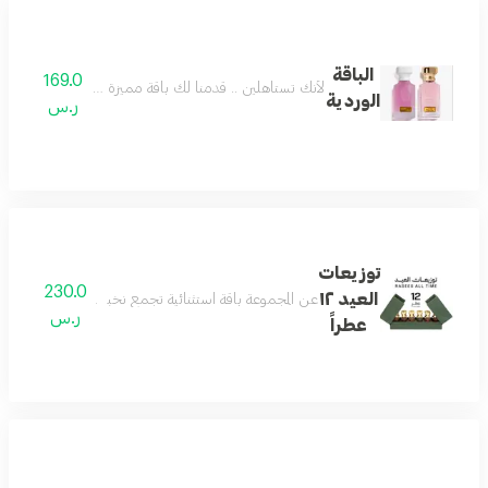
الباقة
169.0
لأنك تستاهلين .. قدمنا لك باقة مميزة وفريدة تستحق
الوردية
ر.س
توزيعات
230.0
العيد ١٢
عن المجموعة باقة استثنائية تجمع نخبة العطر والأكثر تميزًا في تاريخ رسيس، 12 عطر
ر.س
عطراً