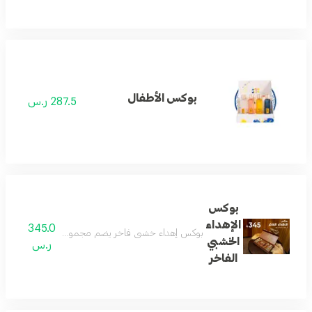
بوكس الأطفال
287.5 ر.س
بوكس
الإهداء
345.0
بوكس إهداء خشبي فاخر يضم مجموعة عطور جميلة وجديدة 
الخشبي
ر.س
الفاخر