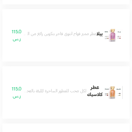
115.0
بيلا
عطر مميز فواح أنثوي فاخر بتكوين رائع من الورد والياسمي
ر.س
عطر
115.0
لكل محب للعطور الساحرة المليئة بالفخامة والرقيّ بمزيج
كلاسيك
ر.س