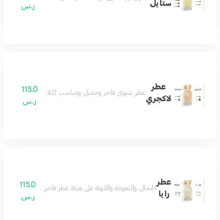
ستايل
ر.س
عطر
115.0
عطر شتوي فاخر وجميل ومناسب لكلا الجنسين عطر فوق
لاكجري
ر.س
عطر
115.0
الجمال والنعومة والأنوثة على هيئة عطر فاخر مزيج من اللوز
رايا
ر.س