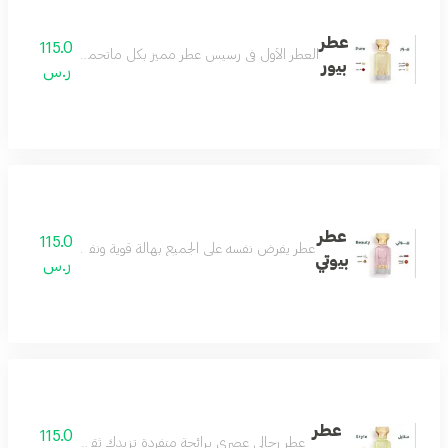
عطر
115.0
العطر الأول في رسيس عطر مميز بكل ماتحمله الكلمة فواح و
بيور
ر.س
عطر
115.0
عطر يفرض نفسه على الجميع بهالة قوية ونفاذة تسحر كل من
بيوتي
ر.س
عطر
115.0
عطر رجالي عصري برائحة متفردة تزيدك ثقة وأناقة تفوق الخي