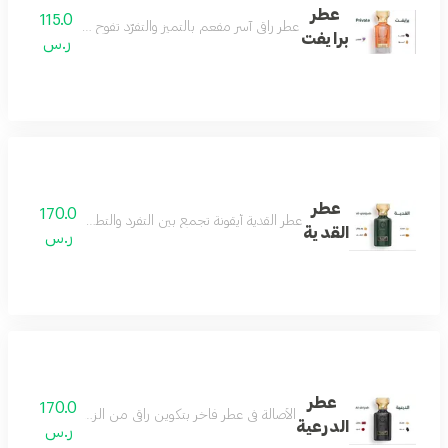
عطر
115.0
عطر راقي آسر مفعم بالتميز والتفرّد تفوح منه رائحة الافندر
برايفت
ر.س
عطر
170.0
عطر القدية أيقونة تجمع بين التفرد والتطور والجمال ونفحات 
القدية
ر.س
عطر
170.0
الأصالة في عطر فاخر بتكوين راقي من الزعفران والمسك لي
الدرعية
ر.س