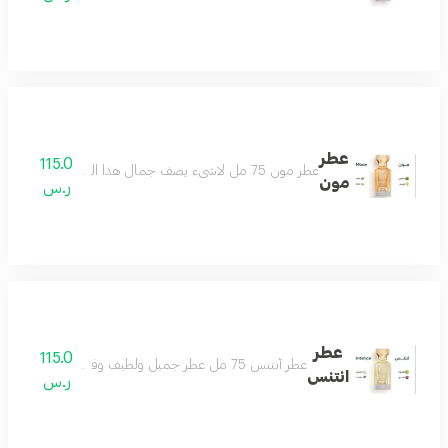
عطر
115.0
عطر مون 75 مل لاشىء يصف جمال هذا العطر سوى أنه ( تحفه ) مليىء بالجمال والتفرد واللطف والأناقة عطر يزيد الجمال ، عطر هادىء لطيف رائع ومميزمكونات العطر : المسك - الفانيلا - الليمون - الباتشولي
مون
ر.س
عطر
115.0
عطر أنتنس 75 مل عطر جميل ولطيف وفواح جداً تكوين مميز من الياسمين والمسك والفانيلا ولمسات فاخرة من البرغموت والتوت البري عطر يملك قلبك حتماً عطر شتوي نهاري رائع بكل معنى مكونات العطر الياسمين البرغموت التوت البري الفانيلا
انتنس
ر.س