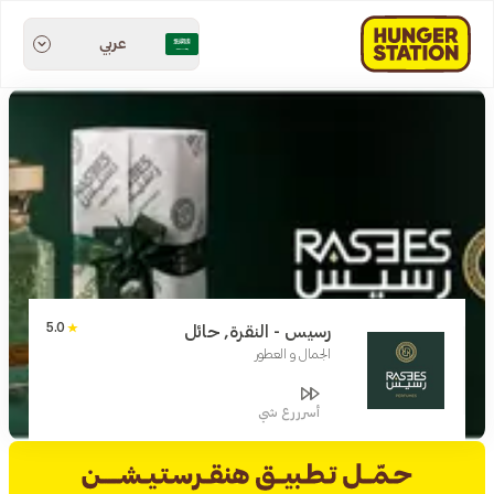
عربي
5.0
رسيس - النقرة, حائل
الجمال و العطور
أسرررع شي