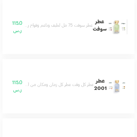
عطر
115.0
عطر سوفت 75 مل لطيف وناعم وفواح رائحة تملك القلب منعش ويصنع يومك بجماله مناسب للجنسين
سوفت
ر.س
عطر
115.0
عطر كل وقت عطر كل زمان ومكان من أجمل العطور وأكث
2001
ر.س