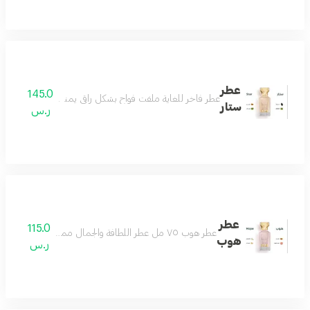
عطر
145.0
عطر فاخر للغاية ملفت فواح بشكل راقي يمنحك الفخامة والتفرد 
ستار
ر.س
عطر
115.0
عطر هوب ٧٥ مل عطر اللطافة والجمال مميز وجميل بكل معنى رائع وفواح بتكوين فاخر من الياسمين والجريب فروت مع مزيج من المسك الأبيض وخشب الأرز ونفحات لطيفة من العنبر لتتكون منه رائحة منعشة باردة تناسب جميع الأذواق عطر يليق بك
هوب
ر.س