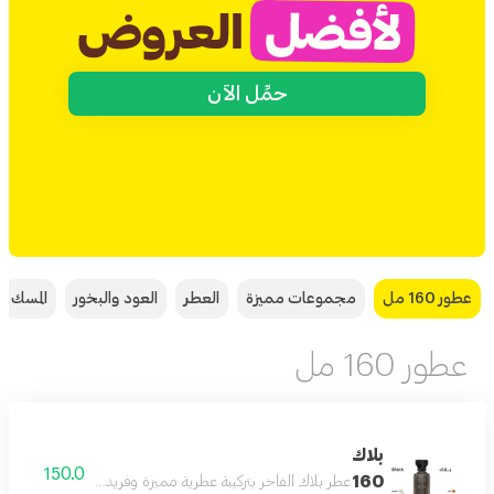
حمِّل الآن
عطور 160 مل
مجموعات مميزة
العطر
العود والبخور
المسك
عطور 160 مل
بلاك
150.0
160
عطر بلاك الفاخر بتركيبة عطرية مميزة وفريدة بحجم 160 مل يدوم طويلا على البشرة ويمنحك إحساسا بالثقة والأناقة طوال اليوم