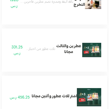
باقة أنيقة ومميزة تضم عطرين فاخرين مع عود مختار بعناية
التخرج
ر.س
عطرين والثالث
331.25
ثلاث عطور من اختيار العميل
مجانا
ر.س
اشتر ثلاث عطور وأثنين مجانا
456.25 ر.س