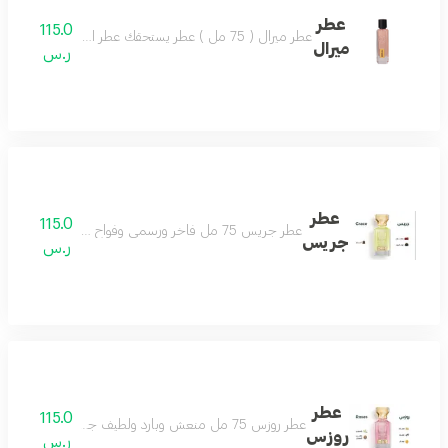
عطر
115.0
عطر ميرال ( 75 مل ) عطر يستحقك عطر الجمال والشتاء تركيبة ساحرة تضفي لشتائك مزيجاً من التميز و الثبات.
ميرال
ر.س
عطر
115.0
عطر جريس 75 مل فاخر ورسمي وفواح ومميز مثالي للمناسبات الخاصة يجعلك تتألق بثقة مكوناته الراقية من التوت واللذر والزعفران تمنحك رائحة أنيقة تدوم طويلا اختيارك الأفضل للإطلالة المتكاملة
جريس
ر.س
عطر
115.0
عطر روزس 75 مل منعش وبارد ولطيف جداً أنثوي بامتياز عطر الأنوثة والجمال جميل كل وقت ولكل ذوق عطر لا تختلف عليه أي أنثى مكونات العطر الياسمين المسك الصندل الفانيلا البرتقال
روزس
ر.س