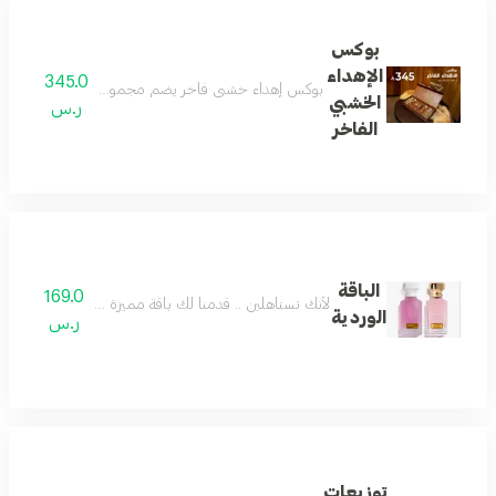
بوكس
الإهداء
345.0
بوكس إهداء خشبي فاخر يضم مجموعة عطور جميلة وجديدة 
الخشبي
ر.س
الفاخر
الباقة
169.0
لأنك تستاهلين .. قدمنا لك باقة مميزة وفريدة تستحق
الوردية
ر.س
توزيعات