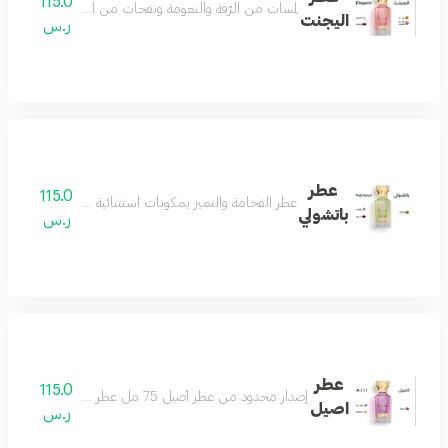
115.0
لمسات من الرّقة والنعومة ونفحات من الجمال الذي يسل
اليجنت
ر.س
عطر
115.0
عطر الفخامة والتميز بمكونات استثنائية مختارة بعناية من 
باتشولي
ر.س
عطر
115.0
إصدار محدود من عطر أصيل 75 مل عطر منعش يتميز باللطافة والهدوء والجمال يمنحك شعورا بالمتعة والسعادة عطر ممتع ومريح للغاية عطرك اليومي مكونات العطر توت فراولة فانيلا زهر البرتقال
اصيل
ر.س