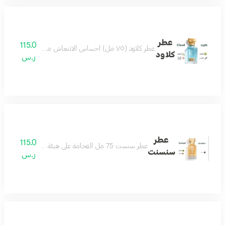
عطر
115.0
عطر كلاود (٧٥ مل) احساس الانتعاش من أول رشة عطر مميز جميل بكل وقت من أجمل العطور وأكثرها تميز مكونات العطر البرغموت الياسمين لافندر لوتس
كلاود
ر.س
عطر
115.0
عطر سنست 75 مل الفخامة على هيئة عطر يتميز بحضور ملفت وفوحان مميز العطر الامثل لمناسباتك الفخمة مكونات العطر لذر باتشولي خشب
سنسنت
ر.س