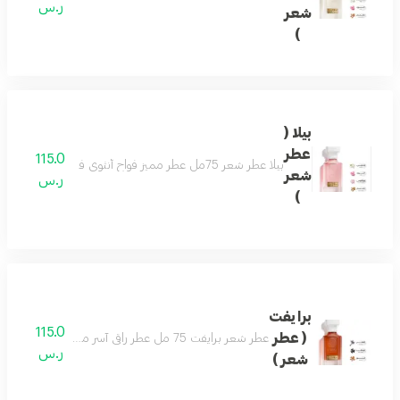
ر.س
شعر
)
بيلا (
عطر
115.0
بيلا عطر شعر 75مل عطر مميز فواح أنثوي فاخر بتكوين رائع من الورد والياسمين يفيض جمال ونعومة مع نفحات من خشب الصندل والتفاح ليضفى لك لطافة وجمال لايضاهى مكونات العطر الورد - الياسمين - زهرة اللوتس - تفاح - خشب الصندل
شعر
ر.س
)
برايفت
115.0
( عطر
عطر شعر برايفت 75 مل عطر راقي آسر مفعم بالتميز والتفرّد تفوح منه رائحة الخزامى واللوز لتولد إحساساً بالبهجة والراحة . مع نفحات من رائحة المرّ المفعم بالأحاسيس ورائحة التونكا الفاخرة والمميزة جداً لتضفي مزيداً من السخاء
ر.س
شعر )