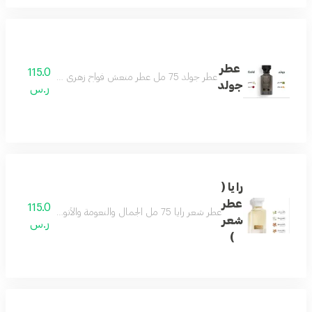
عطر
115.0
عطر جولد 75 مل عطر منعش فواح زهري جميل لكل وقت لطيف وهادىء وفواح يتميز بالثبات العالي مكونات العطر الياسمين الباتشولي الورد زهر البرتقال
جولد
ر.س
رايا (
عطر
115.0
عطر شعر رايا 75 مل الجمال والنعومة والأنوثة على هيئة عطرمزيج من اللوز والفل ونفحات من المسك وتكوين فاخر من خشب الصندل لتفوح منه رائحة الجمال والفخامة حتماً سيعجبك عطر لكل الأذواق يحتوي على فيتامينات مغذية للشعر ومرطبات ومنعمات
شعر
ر.س
)