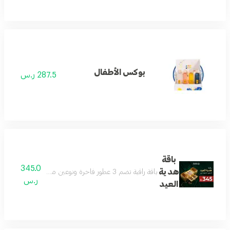
بوكس الأطفال
287.5 ر.س
باقة
345.0
هدية
باقة راقية تضم 3 عطور فاخرة ونوعين من العود بروائح جذابة ومتنوعة تناسب الجنسين وجميع المناسبات داخل بوكس فاخر وأنيق للإهداء تعكس الذوق الرفيع والفخامة يتم اختيار العطور والعود من الأنواع المتوفرة في المتجر وقد تختلف حسب المخزون
ر.س
العيد