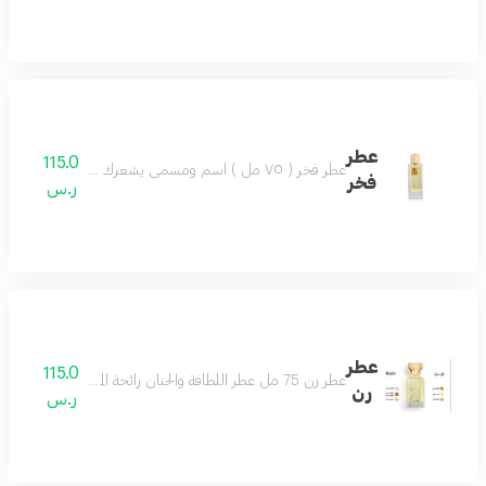
عطر
115.0
عطر فخر ( ٧٥ مل ) اسم ومسمى يشعرك بالفخر عطر للجنسين مميز كل وقت لطيف وبادر عطر مميز جميل بكل وقت مكونات العطر : مسك - عنبر - السوسن - فانيلا
فخر
ر.س
عطر
115.0
عطر رن 75 مل عطر اللطافة والحنان رائحة المطر مناسب لكل الأذواق حتماً سيعجبك مكونات العطر البرتقال الماندرين الكمثرى الياسمين المسك خشب الصندل
رن
ر.س