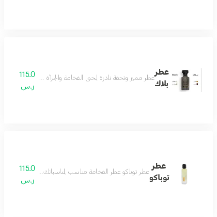
عطر
115.0
عطر مميز وتحفة نادرة لمحبي الفخامة والجرأة مزيج من رائحة ال
بلاك
ر.س
عطر
115.0
عطر توباكو عطر الفخامة مناسب لمناسباتك الفخمة يثبت وجو
توباكو
ر.س