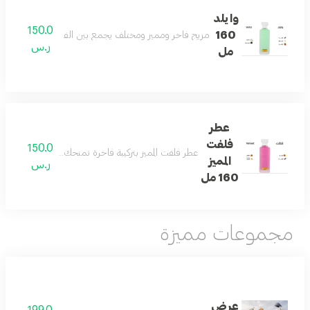
وايلد
150.0
160
مزيج فاخر ومميز ومختلف يجمع بين الفانيلا والكمثرى والتو
ر.س
مل
عطر
فلفت
150.0
عطر فلفت المميز بتركيبة فاخرة تمنحك رائحة منعشة ومميز
المميز
ر.س
160 مل
مجموعات مميزة
عرض
199.0