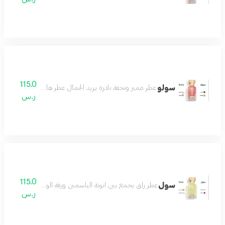
115.0
سولو
عطر مميز وتحفة نادرة يزيد الجمال عطر هادئ لطيف رائع مميز
ر.س
115.0
سول
عطر راق يجمع بين انوثة الياسمين ورقة الورد مع لمسات دافئ
ر.س