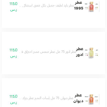
عطر
115.0
عطر بارد لطيف جميل بكل معنى استثنائي للغاية هادىء ج
1995
ر.س
عطر
115.0
عطر أدور 75 مل عطر منعش مميز احترافي فواح للغاية يحلق بك في سماء الجمال مكونات العطر ورد ياسمين مسك باتشولي
ادور
ر.س
عطر
115.0
عطر ديوان 75 مل لمسات التميز عطر يترك أثرك في المكان نفحات من الجمال عطر يمتلك حواسّك مناسب لكل الأذواق مكونات العطر الاناناس الباتشولي المسك
ديوان
ر.س