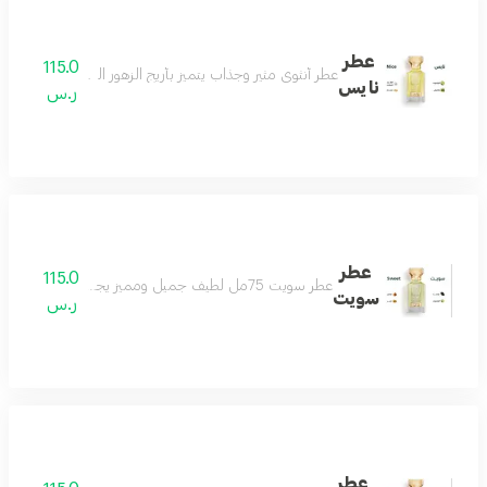
عطر
115.0
عطر أنثوي مثير وجذاب يتميز بأريج الزهور البيضاء وعبير المسك
نايس
ر.س
عطر
115.0
عطر سويت 75مل لطيف جميل ومميز يجمع بين الهدوء والفخامة عطر رائع لكل الأذواق مكونات العطر التونكا والبرغموت والكراميل والعنبر
سويت
ر.س
عطر