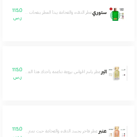
115.0
ستوري
عطر الدفء والفخامة يبدأ العطر بنفحات اللوز الدافئ الذي 
ر.س
115.0
اثير
عطر ياسر الحواس بروعة تناغمه يأخذك هذا العطر في رحلة من الأح
ر.س
115.0
عنبر
عطر فاخر يجسد الدفء والفخامة حيث تمتزج نفحات العنبر الغني
ر.س