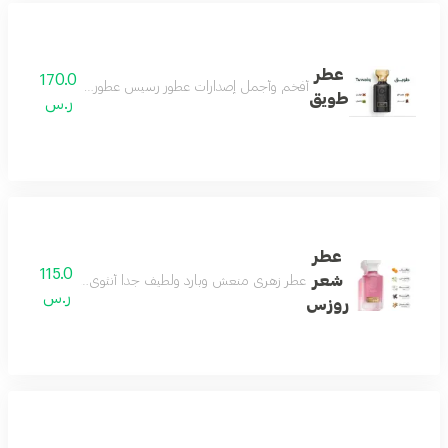
عطر
170.0
أفخم وأجمل إصدارات عطور رسيس عطور النيش الفاخرة اصدار 
طويق
ر.س
عطر
115.0
شعر
عطر زهري منعش وبارد ولطيف جداً أنثوي بامتياز عطر الأن
ر.س
روزس