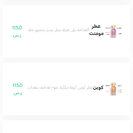
عطر
115.0
الفخامة على هيئة عطر يتميز بحضور ملفت وفوحان طاغي و
مومنت
ر.س
115.0
كوين
عطر كوين أنوثة ملكية تفوح فخامة بنفحات راقية تجمع بين الجا
ر.س