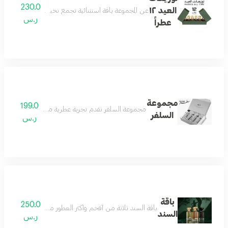
230.0
العيد ١٢
عن المجموعة باقة استثنائية تجمع نخبة العطر والأكثر تميزًا في تاريخ رسيس، 12 عطر
ر.س
عطراً
مجموعة
199.0
مجموعة السلفر تقدم تجربة عطرية متكاملة تجمع بين الف
السلفر
ر.س
باقة
250.0
باقة السند ثلاثة من أفخم وأكثر العطور مبيعاً، جُمعت بعناية 
السند
ر.س