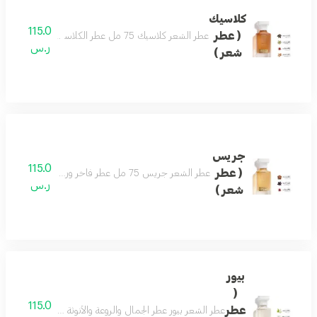
كلاسيك
115.0
( عطر
عطر الشعر كلاسيك 75 مل عطر الكلاسيكي اسماً ومسمى بمزيج فاخر من العود والصندل وممزوج برائحة الزعفران والهيل لتتكون منه رائحة شرقية مميزة . تضيف لمسة رفاهية لشخصيتك الفريدة ليكون هو العطر الأجمل للمناسبات والليالي الجميلة .
ر.س
شعر )
جريس
115.0
( عطر
عطر الشعر جريس 75 مل عطر فاخر ورسمي وفواح مميز جميل للمناسبات تكوين فاخر وأنيق اختيارك الافضل
ر.س
شعر )
بيور
(
115.0
عطر
عطر الشعر بيور عطر الجمال والروعة والأنوثة فواح ورائع جد