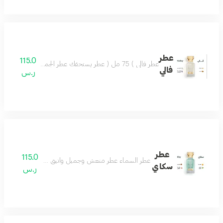
عطر
115.0
عطر فالي ) 75 مل ( عطر يستحقك عطر الجمال والروعة يسعد القلب تركيبة فاخرة مميزة تضفي ليومك مزيجاً من اللطف والجمال وروح السعادة.عطر فالي اختيار كل الناس
فالي
ر.س
عطر
115.0
عطر السماء عطر منعش وجميل وانيق جدا عطرك في كل وق
سكاي
ر.س