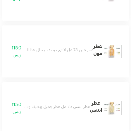
عطر
115.0
عطر مون 75 مل لاشىء يصف جمال هذا العطر سوى أنه ( تحفه ) مليىء بالجمال والتفرد واللطف والأناقة عطر يزيد الجمال ، عطر هادىء لطيف رائع ومميزمكونات العطر : المسك - الفانيلا - الليمون - الباتشولي
مون
ر.س
عطر
115.0
عطر أنتنس 75 مل عطر جميل ولطيف وفواح جداً تكوين مميز من الياسمين والمسك والفانيلا ولمسات فاخرة من البرغموت والتوت البري عطر يملك قلبك حتماً عطر شتوي نهاري رائع بكل معنى مكونات العطر الياسمين البرغموت التوت البري الفانيلا
انتنس
ر.س