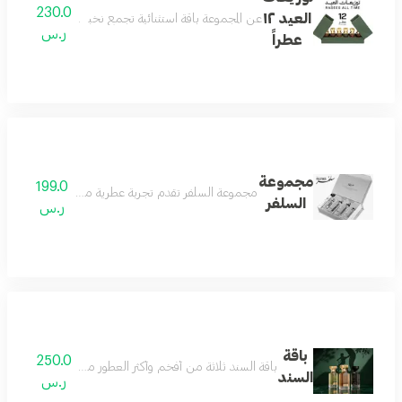
230.0
العيد ١٢
عن المجموعة باقة استثنائية تجمع نخبة العطر والأكثر تميزًا في تاريخ رسيس، 12 عطر
ر.س
عطراً
مجموعة
199.0
مجموعة السلفر تقدم تجربة عطرية متكاملة تجمع بين الف
السلفر
ر.س
باقة
250.0
باقة السند ثلاثة من أفخم وأكثر العطور مبيعاً، جُمعت بعناية 
السند
ر.س