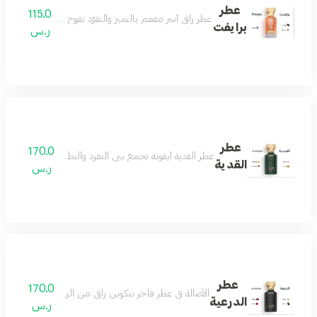
عطر
115.0
عطر راقي آسر مفعم بالتميز والتفرّد تفوح منه رائحة الافندر
برايفت
ر.س
عطر
170.0
عطر القدية أيقونة تجمع بين التفرد والتطور والجمال ونفحات 
القدية
ر.س
عطر
170.0
الأصالة في عطر فاخر بتكوين راقي من الزعفران والمسك لي
الدرعية
ر.س