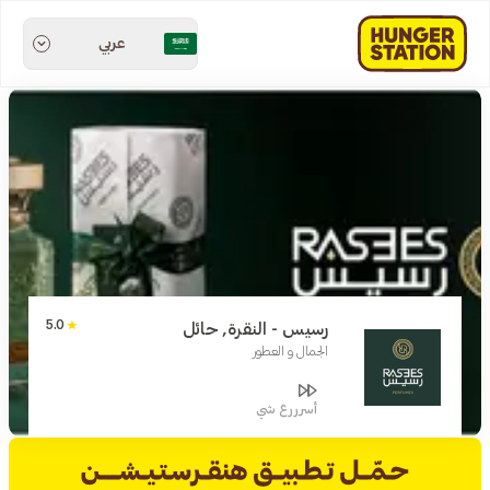
عربي
5.0
رسيس - النقرة, حائل
الجمال و العطور
أسرررع شي