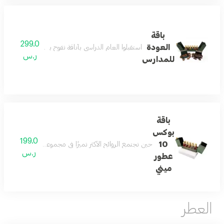
باقة
299.0
العودة
استقبلوا العام الدراسي بأناقة تفوح بالفخامة مع باقة العوده للمدارس من رسيس تتكون الباقة من 12عطور ميني بحجم 12 م
ر.س
للمدارس
باقة
بوكس
199.0
10
حين تجتمع الروائح الأكثر تميزًا في مجموعة واحدة تكون النتيجة تجربة عطرية لا تشبه غيرها تضم هذه التشكيلة 10 عطور 15 مل مختارة بعناية تتنقل بين النفحات الشرقية والزهرية والمنعشة لتمن
ر.س
عطور
ميني
العطر