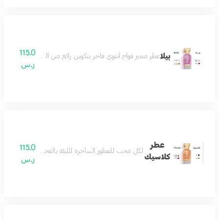
115.0
بيلا
عطر مميز فواح أنثوي فاخر بتكوين رائع من الورد والياسمي
ر.س
عطر
115.0
لكل محب للعطور الساحرة المليئة بالفخامة والرقيّ بمزيج
كلاسيك
ر.س