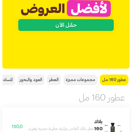
حمِّل الآن
عطور 160 مل
مجموعات مميزة
العطر
العود والبخور
المسك
عطور 160 مل
بلاك
150.0
160
عطر بلاك الفاخر بتركيبة عطرية مميزة وفريدة بحجم 160 مل يدوم طويلا على البشرة ويمنحك إحساسا بالثقة والأناقة طوال اليوم