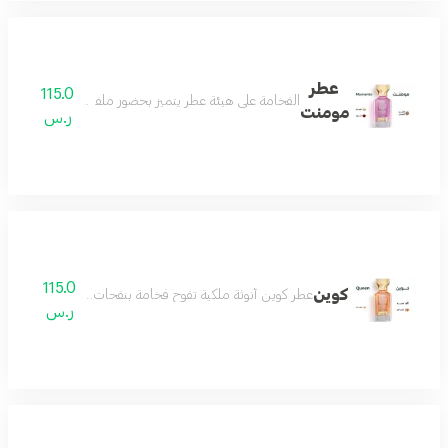
عطر
115.0
الفخامة على هيئة عطر يتميز بحضور ملفت وفوحان طاغي و
مومنت
ر.س
115.0
كوين
عطر كوين أنوثة ملكية تفوح فخامة بنفحات راقية تجمع بين الجا
ر.س