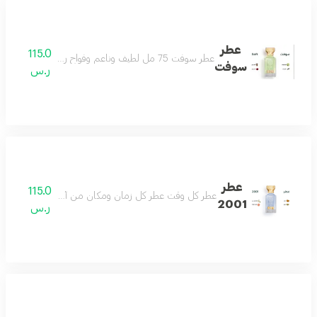
عطر
115.0
عطر سوفت 75 مل لطيف وناعم وفواح رائحة تملك القلب منعش ويصنع يومك بجماله مناسب للجنسين
سوفت
ر.س
عطر
115.0
عطر كل وقت عطر كل زمان ومكان من أجمل العطور وأكث
2001
ر.س