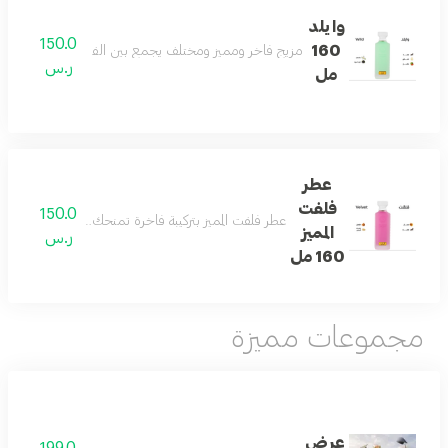
وايلد
150.0
160
مزيج فاخر ومميز ومختلف يجمع بين الفانيلا والكمثرى والتو
ر.س
مل
عطر
فلفت
150.0
عطر فلفت المميز بتركيبة فاخرة تمنحك رائحة منعشة ومميز
المميز
ر.س
160 مل
مجموعات مميزة
عرض
199.0