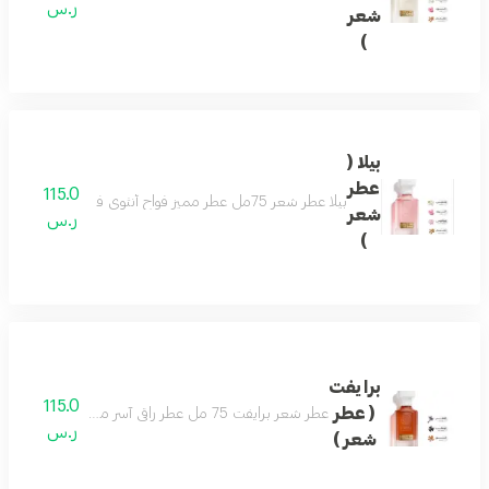
ر.س
شعر
)
بيلا (
عطر
115.0
بيلا عطر شعر 75مل عطر مميز فواح أنثوي فاخر بتكوين رائع من الورد والياسمين يفيض جمال ونعومة مع نفحات من خشب الصندل والتفاح ليضفى لك لطافة وجمال لايضاهى مكونات العطر الورد - الياسمين - زهرة اللوتس - تفاح - خشب الصندل
شعر
ر.س
)
برايفت
115.0
( عطر
عطر شعر برايفت 75 مل عطر راقي آسر مفعم بالتميز والتفرّد تفوح منه رائحة الخزامى واللوز لتولد إحساساً بالبهجة والراحة . مع نفحات من رائحة المرّ المفعم بالأحاسيس ورائحة التونكا الفاخرة والمميزة جداً لتضفي مزيداً من السخاء
ر.س
شعر )