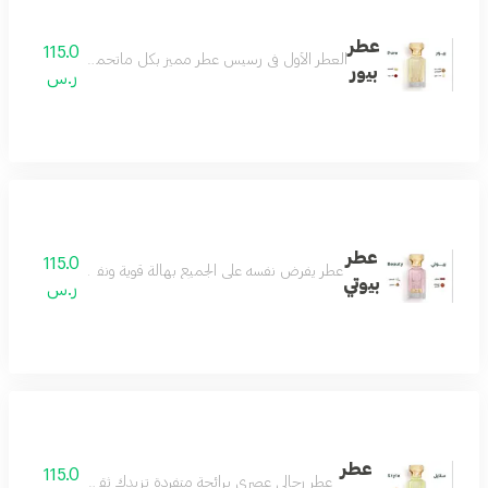
عطر
115.0
العطر الأول في رسيس عطر مميز بكل ماتحمله الكلمة فواح و
بيور
ر.س
عطر
115.0
عطر يفرض نفسه على الجميع بهالة قوية ونفاذة تسحر كل من
بيوتي
ر.س
عطر
115.0
عطر رجالي عصري برائحة متفردة تزيدك ثقة وأناقة تفوق الخي