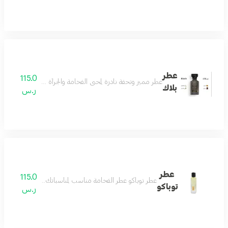
عطر
115.0
عطر مميز وتحفة نادرة لمحبي الفخامة والجرأة مزيج من رائحة ال
بلاك
ر.س
عطر
115.0
عطر توباكو عطر الفخامة مناسب لمناسباتك الفخمة يثبت وجو
توباكو
ر.س