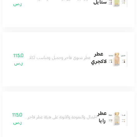
ستايل
ر.س
عطر
115.0
عطر شتوي فاخر وجميل ومناسب لكلا الجنسين عطر فوق
لاكجري
ر.س
عطر
115.0
الجمال والنعومة والأنوثة على هيئة عطر فاخر مزيج من اللوز
رايا
ر.س