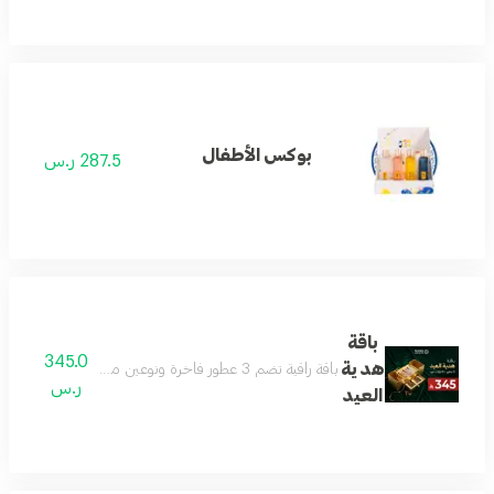
بوكس الأطفال
287.5 ر.س
باقة
345.0
هدية
باقة راقية تضم 3 عطور فاخرة ونوعين من العود بروائح جذابة ومتنوعة تناسب الجنسين وجميع المناسبات داخل بوكس فاخر وأنيق للإهداء تعكس الذوق الرفيع والفخامة يتم اختيار العطور والعود من الأنواع المتوفرة في المتجر وقد تختلف حسب المخزون
ر.س
العيد