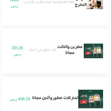
باقة أنيقة ومميزة تضم عطرين فاخرين مع عود مختار بعناية
التخرج
ر.س
عطرين والثالث
331.25
ثلاث عطور من اختيار العميل
مجانا
ر.س
اشتر ثلاث عطور وأثنين مجانا
456.25 ر.س