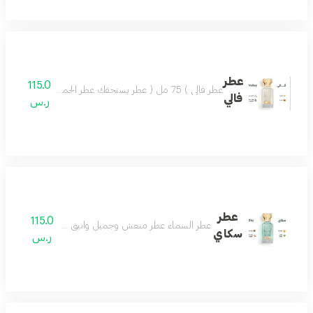
عطر
115.0
عطر فالي ) 75 مل ( عطر يستحقك عطر الجمال والروعة يسعد القلب تركيبة فاخرة مميزة تضفي ليومك مزيجاً من اللطف والجمال وروح السعادة.عطر فالي اختيار كل الناس
فالي
ر.س
عطر
115.0
عطر السماء عطر منعش وجميل وانيق جدا عطرك في كل وق
سكاي
ر.س