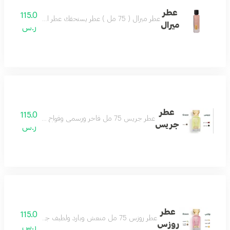
عطر
115.0
عطر ميرال ( 75 مل ) عطر يستحقك عطر الجمال والشتاء تركيبة ساحرة تضفي لشتائك مزيجاً من التميز و الثبات.
ميرال
ر.س
عطر
115.0
عطر جريس 75 مل فاخر ورسمي وفواح ومميز مثالي للمناسبات الخاصة يجعلك تتألق بثقة مكوناته الراقية من التوت واللذر والزعفران تمنحك رائحة أنيقة تدوم طويلا اختيارك الأفضل للإطلالة المتكاملة
جريس
ر.س
عطر
115.0
عطر روزس 75 مل منعش وبارد ولطيف جداً أنثوي بامتياز عطر الأنوثة والجمال جميل كل وقت ولكل ذوق عطر لا تختلف عليه أي أنثى مكونات العطر الياسمين المسك الصندل الفانيلا البرتقال
روزس
ر.س