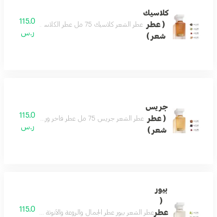
كلاسيك
115.0
( عطر
عطر الشعر كلاسيك 75 مل عطر الكلاسيكي اسماً ومسمى بمزيج فاخر من العود والصندل وممزوج برائحة الزعفران والهيل لتتكون منه رائحة شرقية مميزة . تضيف لمسة رفاهية لشخصيتك الفريدة ليكون هو العطر الأجمل للمناسبات والليالي الجميلة .
ر.س
شعر )
جريس
115.0
( عطر
عطر الشعر جريس 75 مل عطر فاخر ورسمي وفواح مميز جميل للمناسبات تكوين فاخر وأنيق اختيارك الافضل
ر.س
شعر )
بيور
(
115.0
عطر
عطر الشعر بيور عطر الجمال والروعة والأنوثة فواح ورائع جد