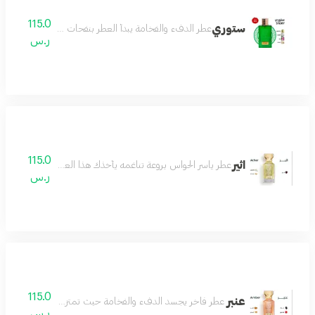
115.0
ستوري
عطر الدفء والفخامة يبدأ العطر بنفحات اللوز الدافئ الذي 
ر.س
115.0
اثير
عطر ياسر الحواس بروعة تناغمه يأخذك هذا العطر في رحلة من الأح
ر.س
115.0
عنبر
عطر فاخر يجسد الدفء والفخامة حيث تمتزج نفحات العنبر الغني
ر.س