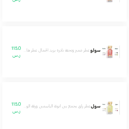
115.0
سولو
عطر مميز وتحفة نادرة يزيد الجمال عطر هادئ لطيف رائع مميز
ر.س
115.0
سول
عطر راق يجمع بين انوثة الياسمين ورقة الورد مع لمسات دافئ
ر.س