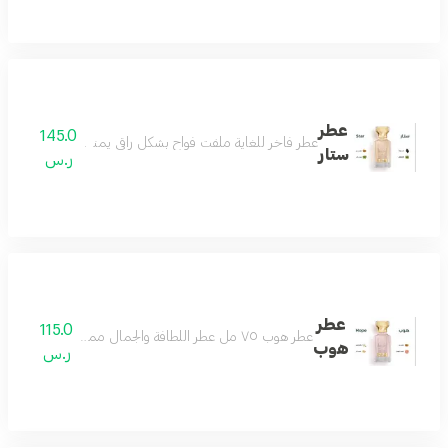
عطر
145.0
عطر فاخر للغاية ملفت فواح بشكل راقي يمنحك الفخامة والتفرد 
ستار
ر.س
عطر
115.0
عطر هوب ٧٥ مل عطر اللطافة والجمال مميز وجميل بكل معنى رائع وفواح بتكوين فاخر من الياسمين والجريب فروت مع مزيج من المسك الأبيض وخشب الأرز ونفحات لطيفة من العنبر لتتكون منه رائحة منعشة باردة تناسب جميع الأذواق عطر يليق بك
هوب
ر.س