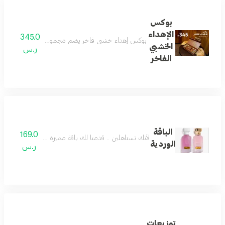
بوكس
الإهداء
345.0
بوكس إهداء خشبي فاخر يضم مجموعة عطور جميلة وجديدة 
الخشبي
ر.س
الفاخر
الباقة
169.0
لأنك تستاهلين .. قدمنا لك باقة مميزة وفريدة تستحق
الوردية
ر.س
توزيعات