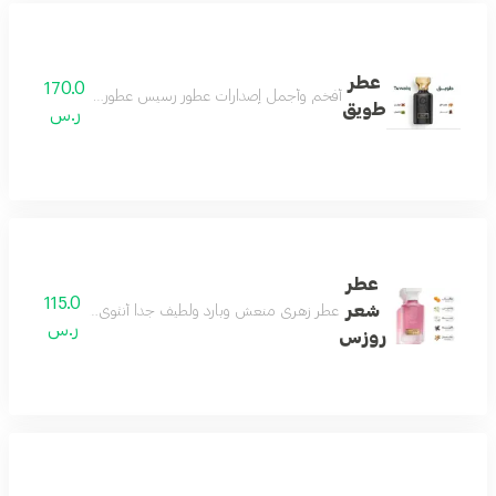
عطر
170.0
أفخم وأجمل إصدارات عطور رسيس عطور النيش الفاخرة اصدار 
طويق
ر.س
عطر
115.0
شعر
عطر زهري منعش وبارد ولطيف جداً أنثوي بامتياز عطر الأن
ر.س
روزس