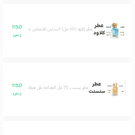
عطر
115.0
عطر كلاود (٧٥ مل) احساس الانتعاش من أول رشة عطر مميز جميل بكل وقت من أجمل العطور وأكثرها تميز مكونات العطر البرغموت الياسمين لافندر لوتس
كلاود
ر.س
عطر
115.0
عطر سنست 75 مل الفخامة على هيئة عطر يتميز بحضور ملفت وفوحان مميز العطر الامثل لمناسباتك الفخمة مكونات العطر لذر باتشولي خشب
سنسنت
ر.س