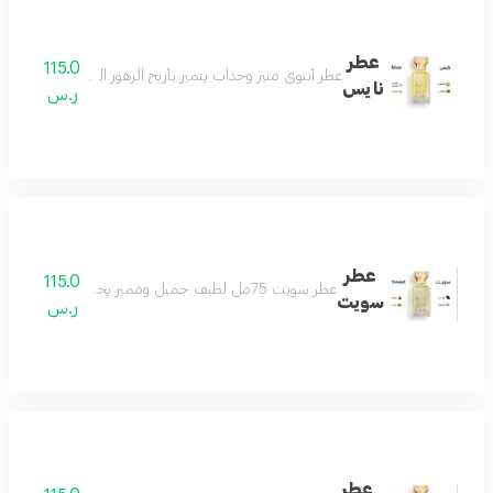
عطر
115.0
عطر أنثوي مثير وجذاب يتميز بأريج الزهور البيضاء وعبير المسك
نايس
ر.س
عطر
115.0
عطر سويت 75مل لطيف جميل ومميز يجمع بين الهدوء والفخامة عطر رائع لكل الأذواق مكونات العطر التونكا والبرغموت والكراميل والعنبر
سويت
ر.س
عطر