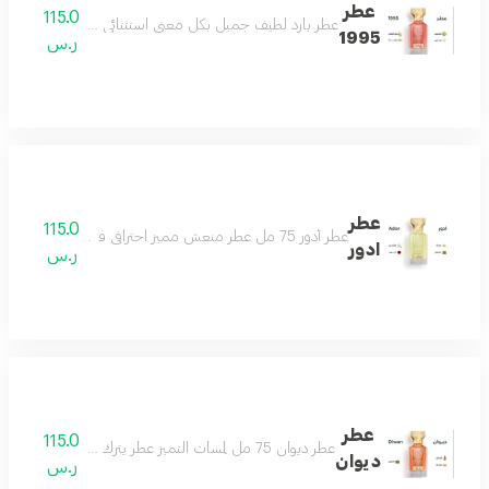
عطر
115.0
عطر بارد لطيف جميل بكل معنى استثنائي للغاية هادىء ج
1995
ر.س
عطر
115.0
عطر أدور 75 مل عطر منعش مميز احترافي فواح للغاية يحلق بك في سماء الجمال مكونات العطر ورد ياسمين مسك باتشولي
ادور
ر.س
عطر
115.0
عطر ديوان 75 مل لمسات التميز عطر يترك أثرك في المكان نفحات من الجمال عطر يمتلك حواسّك مناسب لكل الأذواق مكونات العطر الاناناس الباتشولي المسك
ديوان
ر.س