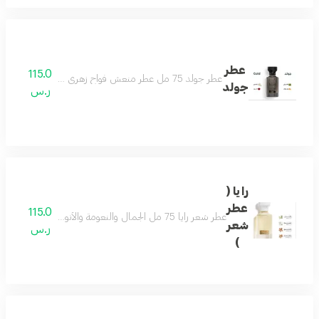
عطر
115.0
عطر جولد 75 مل عطر منعش فواح زهري جميل لكل وقت لطيف وهادىء وفواح يتميز بالثبات العالي مكونات العطر الياسمين الباتشولي الورد زهر البرتقال
جولد
ر.س
رايا (
عطر
115.0
عطر شعر رايا 75 مل الجمال والنعومة والأنوثة على هيئة عطرمزيج من اللوز والفل ونفحات من المسك وتكوين فاخر من خشب الصندل لتفوح منه رائحة الجمال والفخامة حتماً سيعجبك عطر لكل الأذواق يحتوي على فيتامينات مغذية للشعر ومرطبات ومنعمات
شعر
ر.س
)