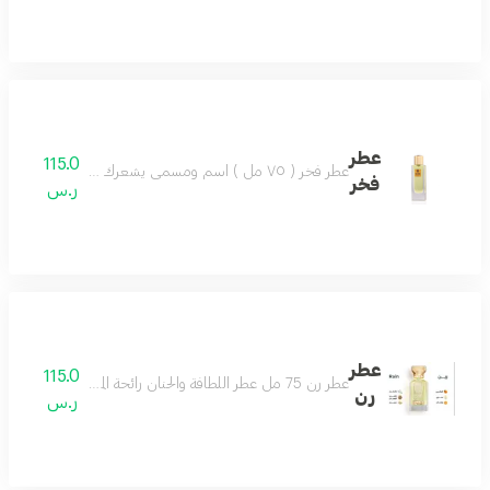
عطر
115.0
عطر فخر ( ٧٥ مل ) اسم ومسمى يشعرك بالفخر عطر للجنسين مميز كل وقت لطيف وبادر عطر مميز جميل بكل وقت مكونات العطر : مسك - عنبر - السوسن - فانيلا
فخر
ر.س
عطر
115.0
عطر رن 75 مل عطر اللطافة والحنان رائحة المطر مناسب لكل الأذواق حتماً سيعجبك مكونات العطر البرتقال الماندرين الكمثرى الياسمين المسك خشب الصندل
رن
ر.س