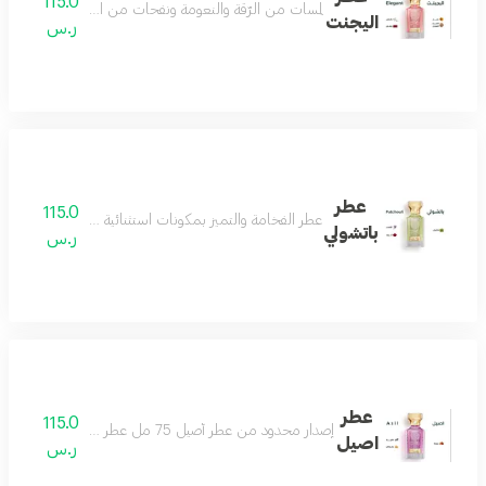
115.0
لمسات من الرّقة والنعومة ونفحات من الجمال الذي يسل
اليجنت
ر.س
عطر
115.0
عطر الفخامة والتميز بمكونات استثنائية مختارة بعناية من 
باتشولي
ر.س
عطر
115.0
إصدار محدود من عطر أصيل 75 مل عطر منعش يتميز باللطافة والهدوء والجمال يمنحك شعورا بالمتعة والسعادة عطر ممتع ومريح للغاية عطرك اليومي مكونات العطر توت فراولة فانيلا زهر البرتقال
اصيل
ر.س