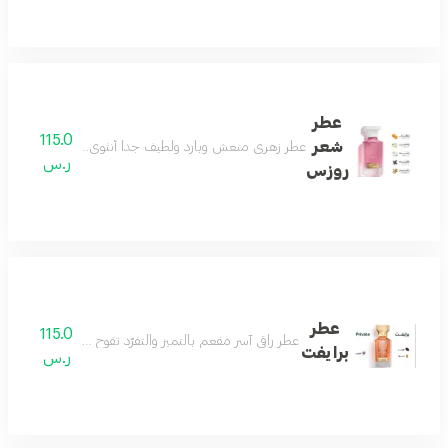
عطر
115.0
شعر
عطر زهري منعش وبارد ولطيف جداً أنثوي بامتياز عطر الأن
ر.س
روزس
عطر
115.0
عطر راقي آسر مفعم بالتميز والتفرّد تفوح منه رائحة الافندر
برايفت
ر.س