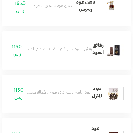
دهن عود
165.0
دهن عود تايلندي فاخر - ربع تولة
رسيس
ر.س
رقائق
115.0
رقائق العود جميلة ورائعة للاستخدام الشخصي وللمناسبات جو
العود
ر.س
عود
115.0
عود اللمنزل عبير دافئ يفوح بالأصالة ويمنح المكان فخامة تدو
المنزل
ر.س
عود