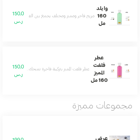
وايلد
150.0
160
مزيج فاخر ومميز ومختلف يجمع بين الفانيلا والكمثرى والتو
ر.س
مل
عطر
فلفت
150.0
عطر فلفت المميز بتركيبة فاخرة تمنحك رائحة منعشة ومميز
المميز
ر.س
160 مل
مجموعات مميزة
عرض
199.0