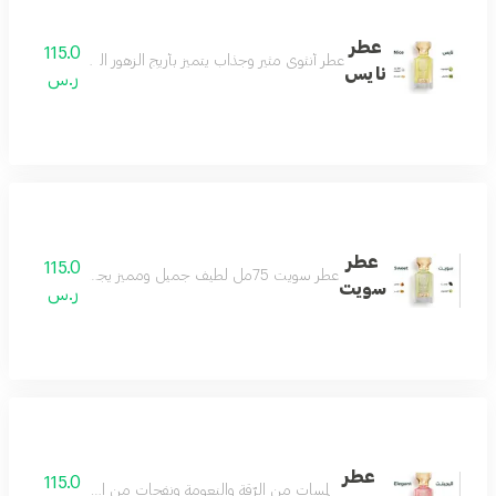
عطر
115.0
عطر أنثوي مثير وجذاب يتميز بأريج الزهور البيضاء وعبير المسك
نايس
ر.س
عطر
115.0
عطر سويت 75مل لطيف جميل ومميز يجمع بين الهدوء والفخامة عطر رائع لكل الأذواق مكونات العطر التونكا والبرغموت والكراميل والعنبر
سويت
ر.س
عطر
115.0
لمسات من الرّقة والنعومة ونفحات من الجمال الذي يسل