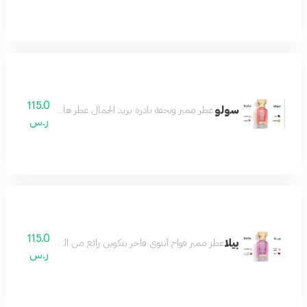
115.0
سولو
عطر مميز وتحفة نادرة يزيد الجمال عطر هادئ لطيف رائع مميز
ر.س
115.0
بيلا
عطر مميز فواح أنثوي فاخر بتكوين رائع من الورد والياسمي
ر.س