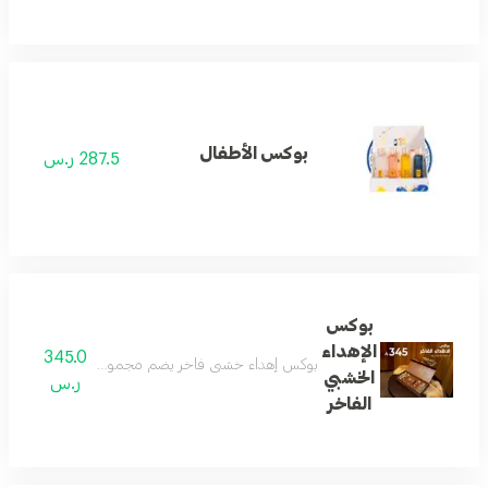
بوكس الأطفال
287.5 ر.س
بوكس
الإهداء
345.0
بوكس إهداء خشبي فاخر يضم مجموعة عطور جميلة وجديدة 
الخشبي
ر.س
الفاخر