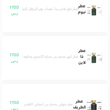
عطر
170.0
عطر دافئ فاخر يبدأ بنفحات زهر البرتقال المنعشة ممزوجة بلمسة
نيوم
ر.س
عطر
170.0
ذا
عطر أنيق يجمع بين نضارة الكمثرى وحلاوة البرقوق مع قلب 
ر.س
لاين
عطر
170.0
عطر متوازن يجمع بين انتعاش اللافندر ودفء الهيل مع عم
الطريف
ر.س