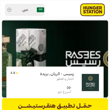
عربي
4.9
رسيس - الريان, بريدة
الجمال و العطور
أسرررع شي