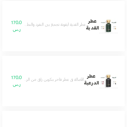
عطر
170.0
عطر القدية أيقونة تجمع بين التفرد والتطور والجمال ونفحات 
القدية
ر.س
عطر
170.0
الأصالة في عطر فاخر بتكوين راقي من الزعفران والمسك لي
الدرعية
ر.س