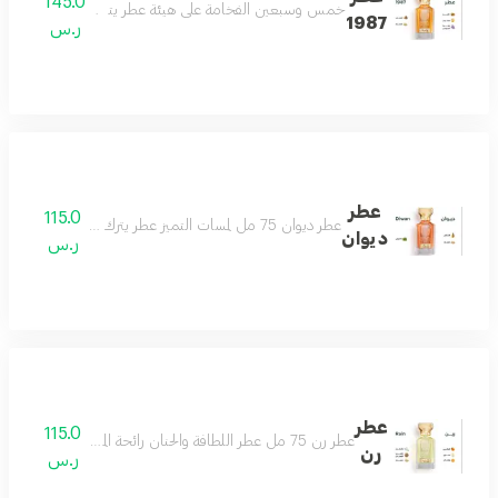
145.0
خمس وسبعين الفخامة على هيئة عطر يتميز بحضور ملفت وف
1987
ر.س
عطر
115.0
عطر ديوان 75 مل لمسات التميز عطر يترك أثرك في المكان نفحات من الجمال عطر يمتلك حواسّك مناسب لكل الأذواق مكونات العطر الاناناس الباتشولي المسك
ديوان
ر.س
عطر
115.0
عطر رن 75 مل عطر اللطافة والحنان رائحة المطر مناسب لكل الأذواق حتماً سيعجبك مكونات العطر البرتقال الماندرين الكمثرى الياسمين المسك خشب الصندل
رن
ر.س