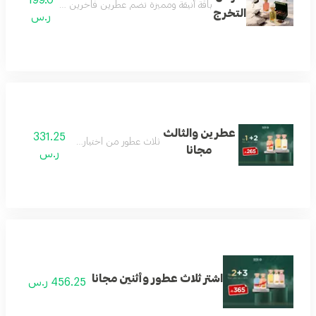
باقة أنيقة ومميزة تضم عطرين فاخرين مع عود مختار بعناية
التخرج
ر.س
عطرين والثالث
331.25
ثلاث عطور من اختيار العميل
مجانا
ر.س
اشتر ثلاث عطور وأثنين مجانا
456.25 ر.س