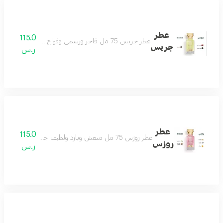
عطر
115.0
عطر جريس 75 مل فاخر ورسمي وفواح ومميز مثالي للمناسبات الخاصة يجعلك تتألق بثقة مكوناته الراقية من التوت واللذر والزعفران تمنحك رائحة أنيقة تدوم طويلا اختيارك الأفضل للإطلالة المتكاملة
جريس
ر.س
عطر
115.0
عطر روزس 75 مل منعش وبارد ولطيف جداً أنثوي بامتياز عطر الأنوثة والجمال جميل كل وقت ولكل ذوق عطر لا تختلف عليه أي أنثى مكونات العطر الياسمين المسك الصندل الفانيلا البرتقال
روزس
ر.س