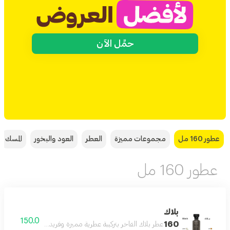
حمِّل الآن
عطور 160 مل
مجموعات مميزة
العطر
العود والبخور
المسك
عطور 160 مل
بلاك
150.0
160
عطر بلاك الفاخر بتركيبة عطرية مميزة وفريدة بحجم 160 مل يدوم طويلا على البشرة ويمنحك إحساسا بالثقة والأناقة طوال اليوم