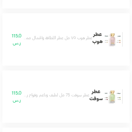
عطر
115.0
عطر هوب ٧٥ مل عطر اللطافة والجمال مميز وجميل بكل معنى رائع وفواح بتكوين فاخر من الياسمين والجريب فروت مع مزيج من المسك الأبيض وخشب الأرز ونفحات لطيفة من العنبر لتتكون منه رائحة منعشة باردة تناسب جميع الأذواق عطر يليق بك
هوب
ر.س
عطر
115.0
عطر سوفت 75 مل لطيف وناعم وفواح رائحة تملك القلب منعش ويصنع يومك بجماله مناسب للجنسين
سوفت
ر.س