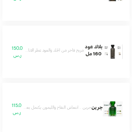
بلاك عود
150.0
مزيج فاخر من الجلد والعود عطر الاناقه والفخامه وجميع
160 مل
ر.س
115.0
جرين
جرين .. انتعاش التفاح والليمون يكتمل بعمق الباتشولي وصف
ر.س