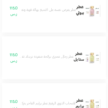
عطر
115.0
عطر يفرض نفسه على الجميع بهالة قوية ونفاذة تسحر كل من
بيوتي
ر.س
عطر
115.0
عطر رجالي عصري برائحة متفردة تزيدك ثقة وأناقة تفوق الخي
ستايل
ر.س
عطر
115.0
لأصحاب الذوق الرفيع عطر برايم الفاخر بتركيبة فريدة من ال
برايم
ر.س