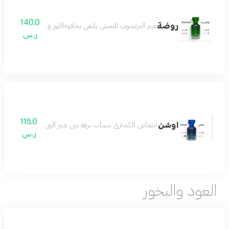
140.0
روضة
عبير البرغموت المنعش يلتقي بحلاوةاللوز والفانيلا,تتفح معه أن
ر.س
115.0
اوشن
انتعاش الكمثرى ينساب برقة بين عبير الورد والخزامى, يكت
ر.س
العود والبخور