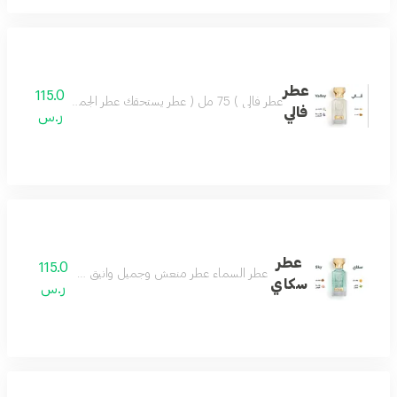
عطر
115.0
عطر فالي ) 75 مل ( عطر يستحقك عطر الجمال والروعة يسعد القلب تركيبة فاخرة مميزة تضفي ليومك مزيجاً من اللطف والجمال وروح السعادة.عطر فالي اختيار كل الناس
فالي
ر.س
عطر
115.0
عطر السماء عطر منعش وجميل وانيق جدا عطرك في كل وق
سكاي
ر.س