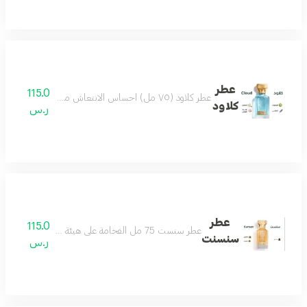
عطر
115.0
عطر كلاود (٧٥ مل) احساس الانتعاش من أول رشة عطر مميز جميل بكل وقت من أجمل العطور وأكثرها تميز مكونات العطر البرغموت الياسمين لافندر لوتس
كلاود
ر.س
عطر
115.0
عطر سنست 75 مل الفخامة على هيئة عطر يتميز بحضور ملفت وفوحان مميز العطر الامثل لمناسباتك الفخمة مكونات العطر لذر باتشولي خشب
سنسنت
ر.س