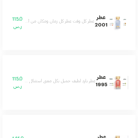
عطر
115.0
عطر كل وقت عطر كل زمان ومكان من أجمل العطور وأكث
2001
ر.س
عطر
115.0
عطر بارد لطيف جميل بكل معنى استثنائي للغاية هادىء ج
1995
ر.س
عطر