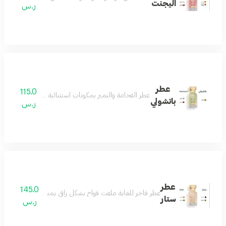
اليجنت
ر.س
عطر
115.0
عطر الفخامة والتميز بمكونات استثنائية مختارة بعناية من 
باتشولي
ر.س
عطر
145.0
عطر فاخر للغاية ملفت فواح بشكل راقي يمنحك الفخامة والتفرد 
ستار
ر.س