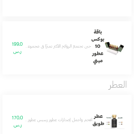
باقة
بوكس
199.0
10
حين تجتمع الروائح الأكثر تميزًا في مجموعة واحدة تكون النتيجة تجربة عطرية لا تشبه غيرها تضم هذه التشكيلة 10 عطور 15 مل مختارة بعناية تتنقل بين النفحات الشرقية والزهرية والمنعشة لتمن
ر.س
عطور
ميني
العطر
عطر
170.0
أفخم وأجمل إصدارات عطور رسيس عطور النيش الفاخرة اصدار 
طويق
ر.س