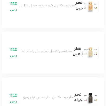
عطر
115.0
عطر مون 75 مل لاشىء يصف جمال هذا العطر سوى أنه ( تحفه ) مليىء بالجمال والتفرد واللطف والأناقة عطر يزيد الجمال ، عطر هادىء لطيف رائع ومميزمكونات العطر : المسك - الفانيلا - الليمون - الباتشولي
مون
ر.س
عطر
115.0
عطر أنتنس 75 مل عطر جميل ولطيف وفواح جداً تكوين مميز من الياسمين والمسك والفانيلا ولمسات فاخرة من البرغموت والتوت البري عطر يملك قلبك حتماً عطر شتوي نهاري رائع بكل معنى مكونات العطر الياسمين البرغموت التوت البري الفانيلا
انتنس
ر.س
عطر
115.0
عطر جولد 75 مل عطر منعش فواح زهري جميل لكل وقت لطيف وهادىء وفواح يتميز بالثبات العالي مكونات العطر الياسمين الباتشولي الورد زهر البرتقال
جولد
ر.س