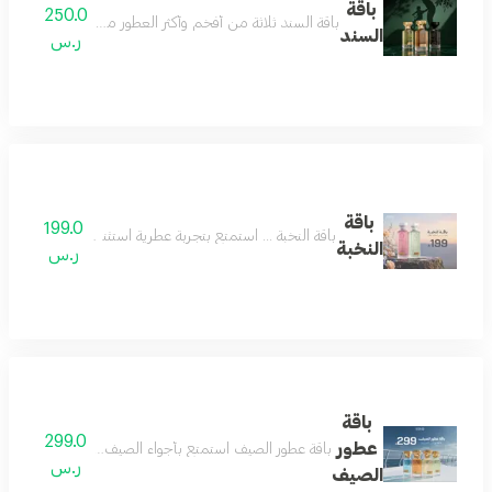
باقة
250.0
باقة السند ثلاثة من أفخم وأكثر العطور مبيعاً، جُمعت بعناية 
السند
ر.س
باقة
199.0
باقة النخبة ... استمتع بتجربة عطرية استثنائية مع باقة النخبة، عطرين بحجم 160 مل من مجموعتنا المميزة بسعر خاص. فرصة رائعة للاستمتاع بتشك
النخبة
ر.س
باقة
299.0
عطور
باقة عطور الصيف استمتع بأجواء الصيف المنعشة مع باقة عط
ر.س
الصيف