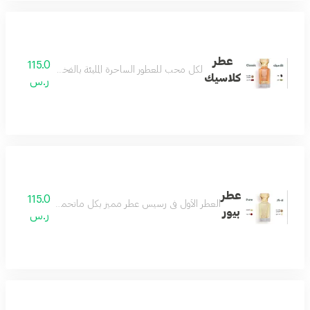
عطر
115.0
لكل محب للعطور الساحرة المليئة بالفخامة والرقيّ بمزيج
كلاسيك
ر.س
عطر
115.0
العطر الأول في رسيس عطر مميز بكل ماتحمله الكلمة فواح و
بيور
ر.س