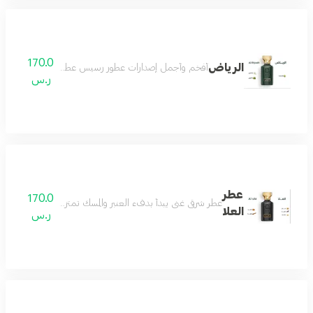
170.0
الرياض
أفخم وأجمل إصدارات عطور رسيس عطور النيش الفاخرة اص
ر.س
عطر
170.0
عطر شرقي غني يبدأ بدفء العنبر والمسك تمتزج معه نوتات اللبان
العلا
ر.س