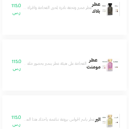
عطر
115.0
عطر مميز وتحفة نادرة لمحبي الفخامة والجرأة مزيج من رائحة ال
بلاك
ر.س
عطر
115.0
الفخامة على هيئة عطر يتميز بحضور ملفت وفوحان طاغي و
مومنت
ر.س
115.0
اثير
عطر ياسر الحواس بروعة تناغمه يأخذك هذا العطر في رحلة من الأح
ر.س