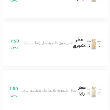
عطر
115.0
عطر شتوي فاخر وجميل ومناسب لكلا الجنسين عطر فوق
لاكجري
ر.س
عطر
115.0
الجمال والنعومة والأنوثة على هيئة عطر فاخر مزيج من اللوز
رايا
ر.س