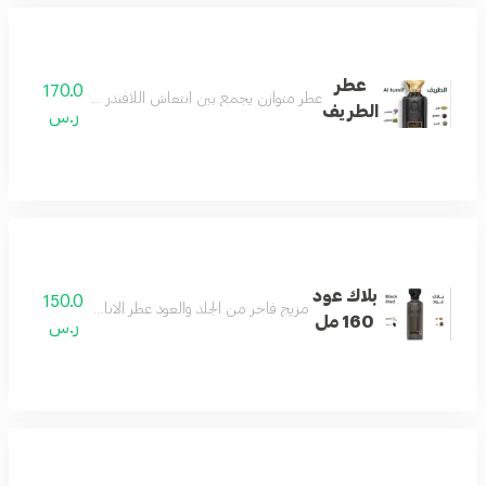
عطر
170.0
عطر متوازن يجمع بين انتعاش اللافندر ودفء الهيل مع عم
الطريف
ر.س
بلاك عود
150.0
مزيج فاخر من الجلد والعود عطر الاناقه والفخامه وجميع
160 مل
ر.س