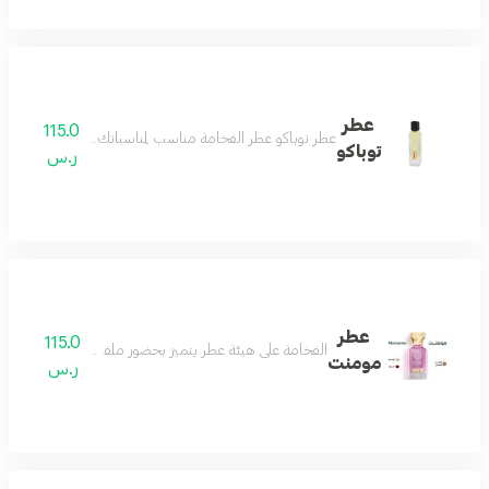
عطر
115.0
عطر توباكو عطر الفخامة مناسب لمناسباتك الفخمة يثبت وجو
توباكو
ر.س
عطر
115.0
الفخامة على هيئة عطر يتميز بحضور ملفت وفوحان طاغي و
مومنت
ر.س