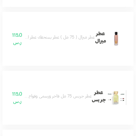
عطر
115.0
عطر ميرال ( 75 مل ) عطر يستحقك عطر الجمال والشتاء تركيبة ساحرة تضفي لشتائك مزيجاً من التميز و الثبات.
ميرال
ر.س
عطر
115.0
عطر جريس 75 مل فاخر ورسمي وفواح ومميز مثالي للمناسبات الخاصة يجعلك تتألق بثقة مكوناته الراقية من التوت واللذر والزعفران تمنحك رائحة أنيقة تدوم طويلا اختيارك الأفضل للإطلالة المتكاملة
جريس
ر.س