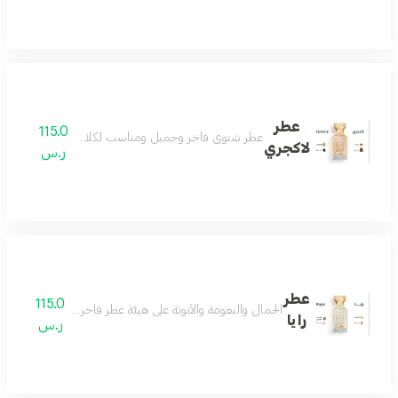
عطر
115.0
عطر شتوي فاخر وجميل ومناسب لكلا الجنسين عطر فوق
لاكجري
ر.س
عطر
115.0
الجمال والنعومة والأنوثة على هيئة عطر فاخر مزيج من اللوز
رايا
ر.س