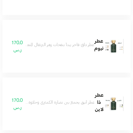
عطر
170.0
عطر دافئ فاخر يبدأ بنفحات زهر البرتقال المنعشة ممزوجة بلمسة
نيوم
ر.س
عطر
170.0
ذا
عطر أنيق يجمع بين نضارة الكمثرى وحلاوة البرقوق مع قلب 
ر.س
لاين