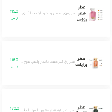
عطر
115.0
شعر
عطر زهري منعش وبارد ولطيف جداً أنثوي بامتياز عطر الأن
ر.س
روزس
عطر
115.0
عطر راقي آسر مفعم بالتميز والتفرّد تفوح منه رائحة الافندر
برايفت
ر.س
عطر
170.0
عطر القدية أيقونة تجمع بين التفرد والتطور والجمال ونفحات 