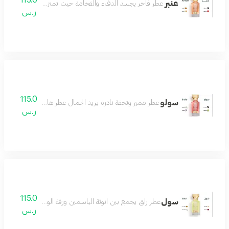
عنبر
عطر فاخر يجسد الدفء والفخامة حيث تمتزج نفحات العنبر الغني
ر.س
115.0
سولو
عطر مميز وتحفة نادرة يزيد الجمال عطر هادئ لطيف رائع مميز
ر.س
115.0
سول
عطر راق يجمع بين انوثة الياسمين ورقة الورد مع لمسات دافئ
ر.س