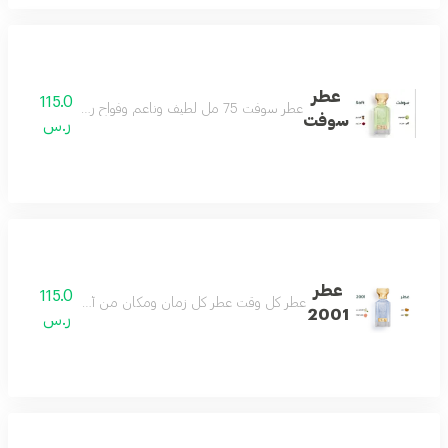
عطر
115.0
عطر سوفت 75 مل لطيف وناعم وفواح رائحة تملك القلب منعش ويصنع يومك بجماله مناسب للجنسين
سوفت
ر.س
عطر
115.0
عطر كل وقت عطر كل زمان ومكان من أجمل العطور وأكث
2001
ر.س