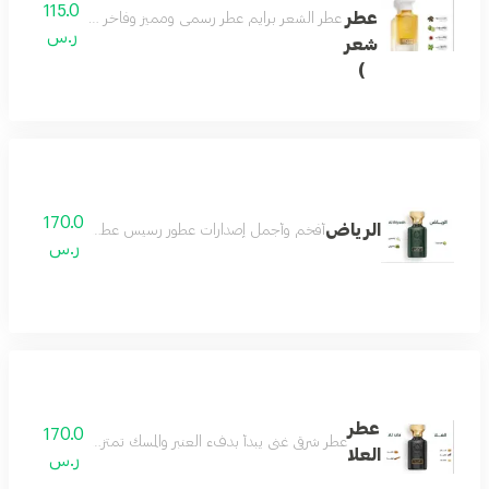
115.0
عطر
عطر الشعر برايم عطر رسمي ومميز وفاخر عطر جميل للمناسبا
ر.س
شعر
)
170.0
الرياض
أفخم وأجمل إصدارات عطور رسيس عطور النيش الفاخرة اص
ر.س
عطر
170.0
عطر شرقي غني يبدأ بدفء العنبر والمسك تمتزج معه نوتات اللبان
العلا
ر.س