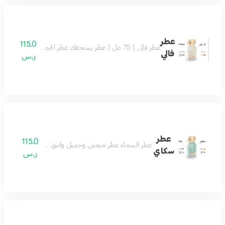
عطر
115.0
عطر فالي ) 75 مل ( عطر يستحقك عطر الجمال والروعة يسعد القلب تركيبة فاخرة مميزة تضفي ليومك مزيجاً من اللطف والجمال وروح السعادة.عطر فالي اختيار كل الناس
فالي
ر.س
عطر
115.0
عطر السماء عطر منعش وجميل وانيق جدا عطرك في كل وق
سكاي
ر.س