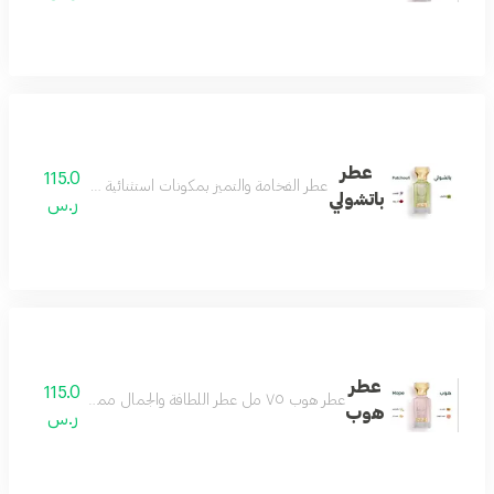
عطر
115.0
عطر الفخامة والتميز بمكونات استثنائية مختارة بعناية من 
باتشولي
ر.س
عطر
115.0
عطر هوب ٧٥ مل عطر اللطافة والجمال مميز وجميل بكل معنى رائع وفواح بتكوين فاخر من الياسمين والجريب فروت مع مزيج من المسك الأبيض وخشب الأرز ونفحات لطيفة من العنبر لتتكون منه رائحة منعشة باردة تناسب جميع الأذواق عطر يليق بك
هوب
ر.س