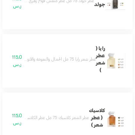
عطر جولد 75 مل عطر منعش فواح زهري جميل لكل وقت لطيف وهادىء وفواح يتميز بالثبات العالي مكونات العطر الياسمين الباتشولي الورد زهر البرتقال
جولد
ر.س
رايا (
عطر
115.0
عطر شعر رايا 75 مل الجمال والنعومة والأنوثة على هيئة عطرمزيج من اللوز والفل ونفحات من المسك وتكوين فاخر من خشب الصندل لتفوح منه رائحة الجمال والفخامة حتماً سيعجبك عطر لكل الأذواق يحتوي على فيتامينات مغذية للشعر ومرطبات ومنعمات
شعر
ر.س
)
كلاسيك
115.0
( عطر
عطر الشعر كلاسيك 75 مل عطر الكلاسيكي اسماً ومسمى بمزيج فاخر من العود والصندل وممزوج برائحة الزعفران والهيل لتتكون منه رائحة شرقية مميزة . تضيف لمسة رفاهية لشخصيتك الفريدة ليكون هو العطر الأجمل للمناسبات والليالي الجميلة .
ر.س
شعر )