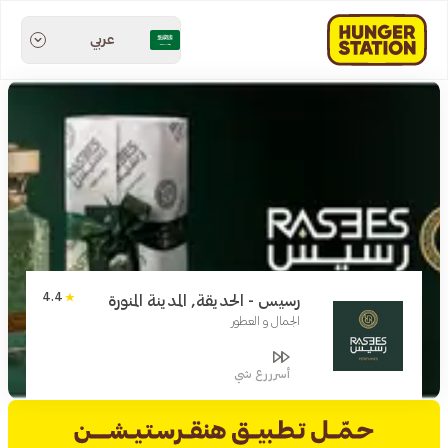
عربي
4.4
رسيس - الحديقة, المدينة المنورة
الجمال و العطور
أسرررع شي