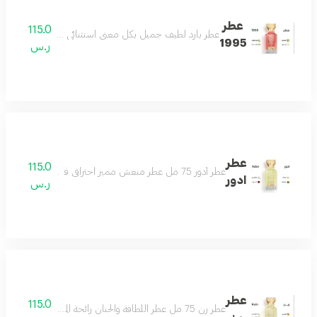
عطر
115.0
عطر بارد لطيف جميل بكل معنى استثنائي للغاية هادىء ج
1995
ر.س
عطر
115.0
عطر أدور 75 مل عطر منعش مميز احترافي فواح للغاية يحلق بك في سماء الجمال مكونات العطر ورد ياسمين مسك باتشولي
ادور
ر.س
عطر
115.0
عطر رن 75 مل عطر اللطافة والحنان رائحة المطر مناسب لكل الأذواق حتماً سيعجبك مكونات العطر البرتقال الماندرين الكمثرى الياسمين المسك خشب الصندل