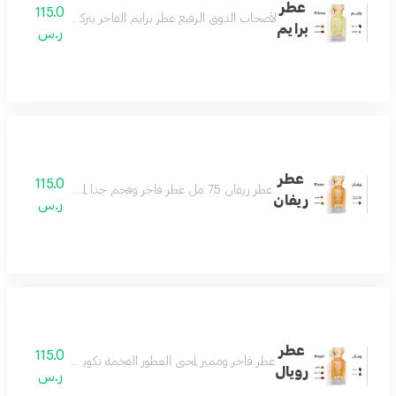
عطر
115.0
لأصحاب الذوق الرفيع عطر برايم الفاخر بتركيبة فريدة من ال
برايم
ر.س
عطر
115.0
عطر ريفان 75 مل عطر فاخر وفخم جدا لمحبي العطور الرسمية الفواحة عطر لمناسباتك وأيامك الجميلة عطر يفرض نفسه بهالة من الرقيّ والتألق مكونات العطر الباتشولي والخشب والجلود والورد البلغاري والسوسن
ريفان
ر.س
عطر
115.0
عطر فاخر ومميز لمحبي العطور الفخمة تكوين جميل من الباتشو
رويال
ر.س