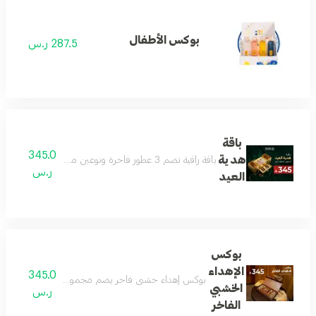
بوكس الأطفال
287.5 ر.س
باقة
345.0
هدية
باقة راقية تضم 3 عطور فاخرة ونوعين من العود بروائح جذابة ومتنوعة تناسب الجنسين وجميع المناسبات داخل بوكس فاخر وأنيق للإهداء تعكس الذوق الرفيع والفخامة يتم اختيار العطور والعود من الأنواع المتوفرة في المتجر وقد تختلف حسب المخزون
ر.س
العيد
بوكس
الإهداء
345.0
بوكس إهداء خشبي فاخر يضم مجموعة عطور جميلة وجديدة 
الخشبي
ر.س
الفاخر