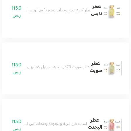
عطر
115.0
عطر أنثوي مثير وجذاب يتميز بأريج الزهور البيضاء وعبير المسك
نايس
ر.س
عطر
115.0
عطر سويت 75مل لطيف جميل ومميز يجمع بين الهدوء والفخامة عطر رائع لكل الأذواق مكونات العطر التونكا والبرغموت والكراميل والعنبر
سويت
ر.س
عطر
115.0
لمسات من الرّقة والنعومة ونفحات من الجمال الذي يسل
اليجنت
ر.س