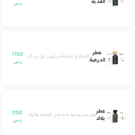
القدية
ر.س
عطر
170.0
الأصالة في عطر فاخر بتكوين راقي من الزعفران والمسك لي
الدرعية
ر.س
عطر
115.0
عطر مميز وتحفة نادرة لمحبي الفخامة والجرأة مزيج من رائحة ال
بلاك
ر.س