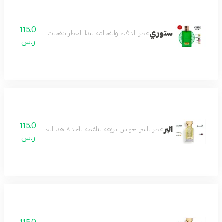
115.0
ستوري
عطر الدفء والفخامة يبدأ العطر بنفحات اللوز الدافئ الذي 
ر.س
115.0
اثير
عطر ياسر الحواس بروعة تناغمه يأخذك هذا العطر في رحلة من الأح
ر.س
115.0