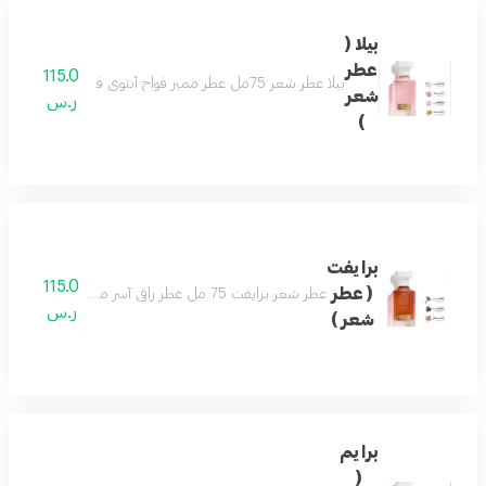
بيلا (
عطر
115.0
بيلا عطر شعر 75مل عطر مميز فواح أنثوي فاخر بتكوين رائع من الورد والياسمين يفيض جمال ونعومة مع نفحات من خشب الصندل والتفاح ليضفى لك لطافة وجمال لايضاهى مكونات العطر الورد - الياسمين - زهرة اللوتس - تفاح - خشب الصندل
شعر
ر.س
)
برايفت
115.0
( عطر
عطر شعر برايفت 75 مل عطر راقي آسر مفعم بالتميز والتفرّد تفوح منه رائحة الخزامى واللوز لتولد إحساساً بالبهجة والراحة . مع نفحات من رائحة المرّ المفعم بالأحاسيس ورائحة التونكا الفاخرة والمميزة جداً لتضفي مزيداً من السخاء
ر.س
شعر )
برايم
(