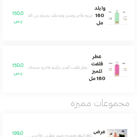
وايلد
150.0
160
مزيج فاخر ومميز ومختلف يجمع بين الفانيلا والكمثرى والتو
ر.س
مل
عطر
فلفت
150.0
عطر فلفت المميز بتركيبة فاخرة تمنحك رائحة منعشة ومميز
المميز
ر.س
160 مل
مجموعات مميزة
عرض
199.0
باقة أنيقة ومميزة تضم عطرين فاخرين مع عود مختار بعناية