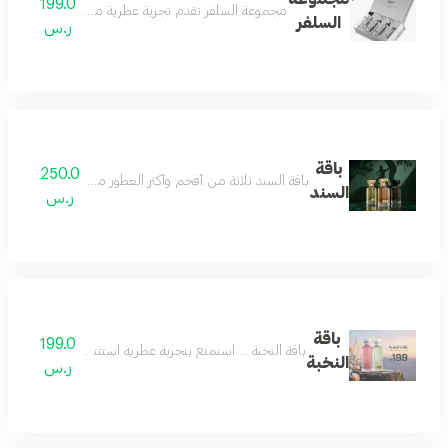
199.0
مجموعة السلفر تقدم تجربة عطرية متكاملة تجمع بين الف
السلفر
ر.س
باقة
250.0
باقة السند ثلاثة من أفخم وأكثر العطور مبيعاً، جُمعت بعناية 
السند
ر.س
باقة
199.0
باقة النخبة ... استمتع بتجربة عطرية استثنائية مع باقة النخبة، عطرين بحجم 160 مل من مجموعتنا المميزة بسعر خاص. فرصة رائعة للاستمتاع بتشك
النخبة
ر.س