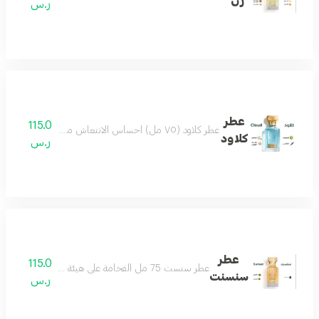
رن
ر.س
عطر
115.0
عطر كلاود (٧٥ مل) احساس الانتعاش من أول رشة عطر مميز جميل بكل وقت من أجمل العطور وأكثرها تميز مكونات العطر البرغموت الياسمين لافندر لوتس
كلاود
ر.س
عطر
115.0
عطر سنست 75 مل الفخامة على هيئة عطر يتميز بحضور ملفت وفوحان مميز العطر الامثل لمناسباتك الفخمة مكونات العطر لذر باتشولي خشب
سنسنت
ر.س