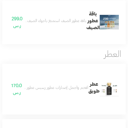
باقة
299.0
عطور
باقة عطور الصيف استمتع بأجواء الصيف المنعشة مع باقة عط
ر.س
الصيف
العطر
عطر
170.0
أفخم وأجمل إصدارات عطور رسيس عطور النيش الفاخرة اصدار 
طويق
ر.س