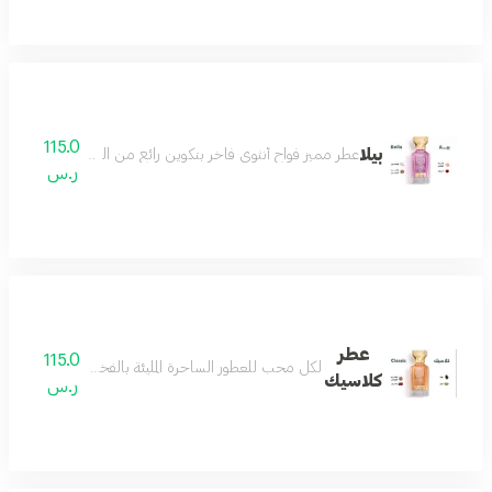
115.0
بيلا
عطر مميز فواح أنثوي فاخر بتكوين رائع من الورد والياسمي
ر.س
عطر
115.0
لكل محب للعطور الساحرة المليئة بالفخامة والرقيّ بمزيج
كلاسيك
ر.س