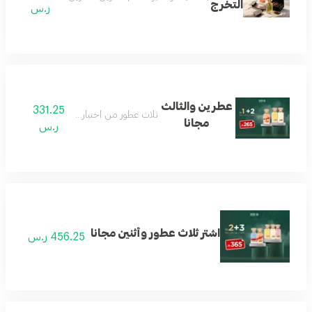
التخرج
ر.س
عطرين والثالث
331.25
ثلاث عطور من اختيار العميل
مجانا
ر.س
اشتر ثلاث عطور وأثنين مجانا
456.25 ر.س