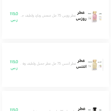
عطر
115.0
عطر روزس 75 مل منعش وبارد ولطيف جداً أنثوي بامتياز عطر الأنوثة والجمال جميل كل وقت ولكل ذوق عطر لا تختلف عليه أي أنثى مكونات العطر الياسمين المسك الصندل الفانيلا البرتقال
روزس
ر.س
عطر
115.0
عطر أنتنس 75 مل عطر جميل ولطيف وفواح جداً تكوين مميز من الياسمين والمسك والفانيلا ولمسات فاخرة من البرغموت والتوت البري عطر يملك قلبك حتماً عطر شتوي نهاري رائع بكل معنى مكونات العطر الياسمين البرغموت التوت البري الفانيلا
انتنس
ر.س
عطر
115.0