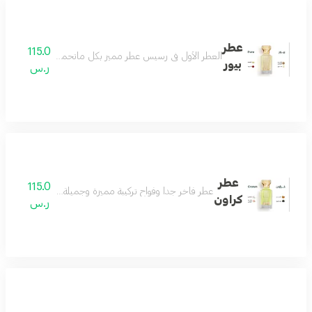
عطر
115.0
العطر الأول في رسيس عطر مميز بكل ماتحمله الكلمة فواح و
بيور
ر.س
عطر
115.0
عطر فاخر جداً وفواح تركيبة مميزة وجميلة جداً تناسب اغلب ال
كراون
ر.س