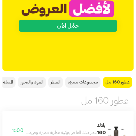
حمِّل الآن
عطور 160 مل
مجموعات مميزة
العطر
العود والبخور
المسك
عطور 160 مل
بلاك
150.0
160
عطر بلاك الفاخر بتركيبة عطرية مميزة وفريدة بحجم 160 مل يدوم طويلا على البشرة ويمنحك إحساسا بالثقة والأناقة طوال اليوم