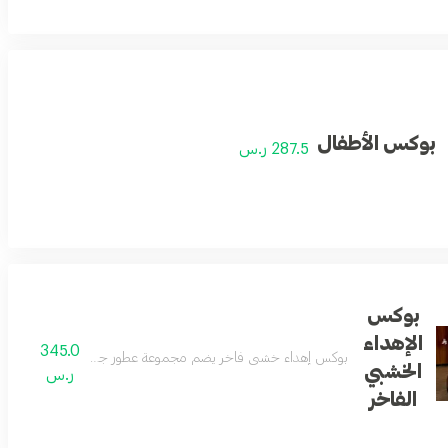
بوكس الأطفال
287.5 ر.س
بوكس
الإهداء
345.0
بوكس إهداء خشبي فاخر يضم مجموعة عطور جميلة وجديدة مناسبة لل
الخشبي
ر.س
الفاخر