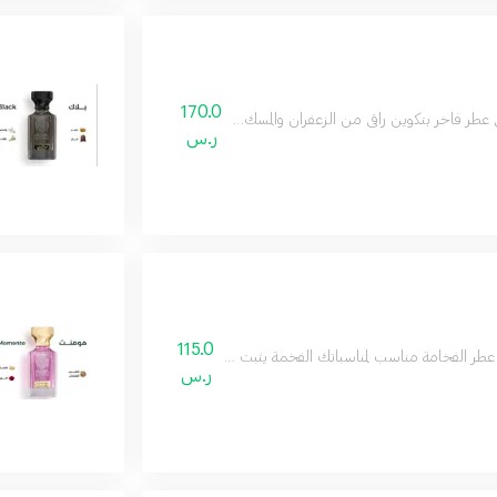
170.0
ي عطر فاخر بتكوين راقي من الزعفران والمسك ليكون عطرك المفضل في مناسباتك
ر.س
115.0
 عطر الفخامة مناسب لمناسباتك الفخمة يثبت وجودك ويترك اثر لك عطر يومي ومناسب لكل
ر.س