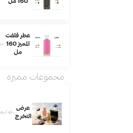
160 مل
عطر فلفت
المميز 160
عطر
مل
مجموعات مميزة
عرض
باقة أنيق
التخرج