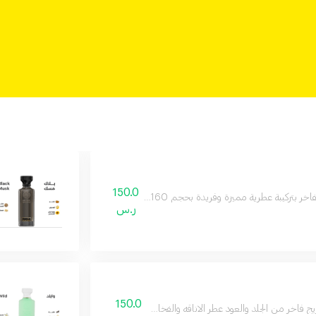
150.0
رية مميزة وفريدة بحجم 160 مل يدوم طويلا على البشرة ويمنحك إحساسا بالثقة والأناقة طوال اليوم
ر.س
150.0
ج فاخر من الجلد والعود عطر الاناقه والفخامه وجميع مناسباتك المميزة