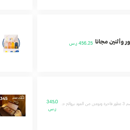
ر وأثنين مجانا
456.25 ر.س
345.0
من الأنواع المتوفرة في المتجر وقد تختلف حسب المخزون
ر.س