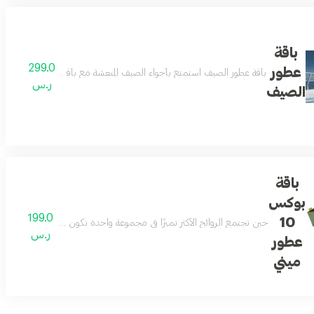
باقة
299.0
عطور
باقة عطور الصيف استمتع بأجواء الصيف المنعشة مع باقة عطور الصيف، التي
ر.س
الصيف
باقة
بوكس
199.0
10
لأصالة والرقي.
حين تجتمع الروائح الأكثر تميزًا في مجموعة واحدة تكون النتيجة تجربة عطرية لا تشبه غيرها تضم هذه التشكيلة 10 عطور 15 مل مختارة بعناية تتنقل بين النفحات الشرقية والزهرية والمنعشة لتمنحك تنوعًا يواكب كل وقت وكل مزاج ويجسد الفخامة ف
ر.س
عطور
ميني