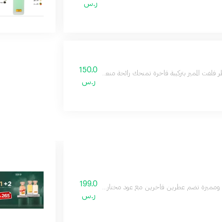
ر.س
150.0
 فلفت المميز بتركيبة فاخرة تمنحك رائحة منعشة ومميزة تدوم طويلا لإطلالة أنيقة في ج
ر.س
199.0
ة ومميزة تضم عطرين فاخرين مع عود مختار بعناية، لتكون هدية مثالية للاحتفال بالتخ
ر.س