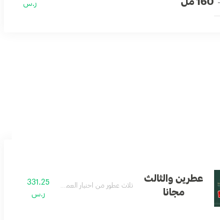
160 مل
ر.س
ميع المناسبات
عطرين والثالث
331.25
رج
ثلاث عطور من اختيار العميل
مجانا
ر.س