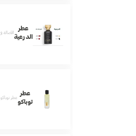
عطر
الأصالة ف
الدرعية
عطر
عطر توباكو
توباكو