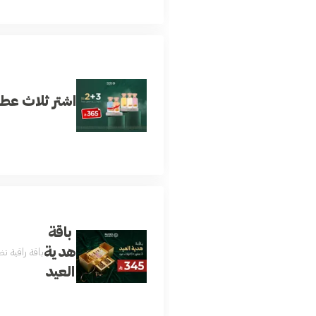
اشتر ثلاث عطو
باقة
هدية
باقة راقية تضم 3 عطور فاخرة ونوعين من العود بروائح جذابة ومتنوعة تناسب الجنسين وجميع المناسبات داخل بوكس فاخر وأنيق للإهداء تعكس الذوق الرفيع والفخامة يتم اختيار العطور والعود 
العيد