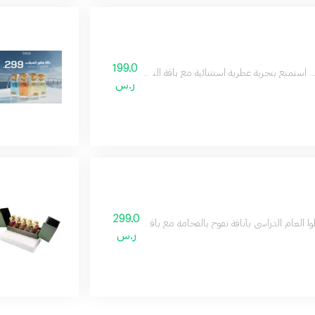
199.0
ربة عطرية استثنائية مع باقة النخبة، عطرين بحجم 160 مل من مجموعتنا المميزة بسعر خاص. فرصة رائعة للاستمتاع بتشكيلة عطرية تناسب مختلف أوقاتك ومناسباتك
ر.س
299.0
ام الدراسي بأناقة تفوح بالفخامة مع باقة العوده للمدارس من رسيس تتكون الباقة من 12عطور ميني بحجم 12 مل بتشكيلة متنوعة تناسب جميع الأذواق. علبتين من العود الفاخر لإضافة لمسة من ا
ر.س