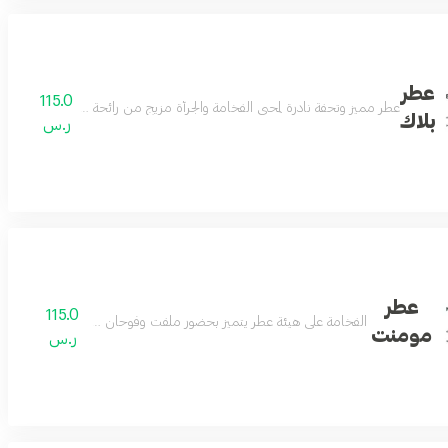
عطر
115.0
عطر مميز وتحفة نادرة لمحبي الفخامة والجرأة مزيج من رائحة الجلد الكلاسيكي و
بلاك
ر.س
عطر
115.0
 الجنسين مكونات العطر الباتشولي -الزعفران البخور البرغموت التوباكو الاخشاب
الفخامة على هيئة عطر يتميز بحضور ملفت وفوحان طاغي ورائحة تملك ا
مومنت
ر.س