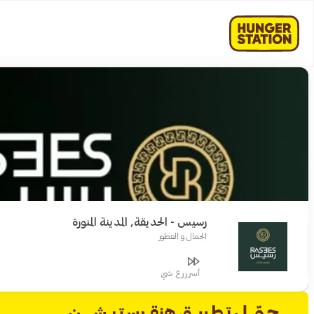
رسيس - الحديقة, المدينة المنورة
الجمال و العطور
أسرررع شي