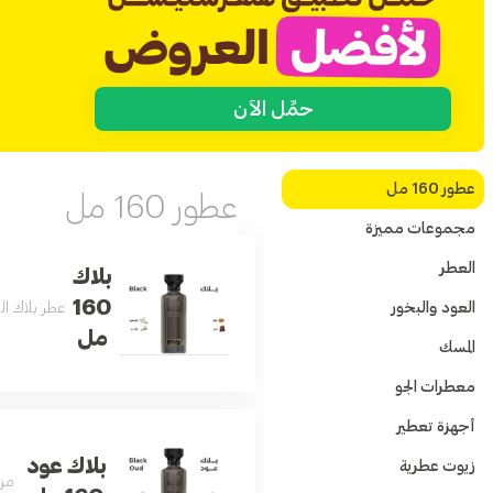
حمِّل الآن
عطور 160 مل
عطور 160 مل
مجموعات مميزة
العطر
بلاك
160
العود والبخور
عطر بلاك الفاخر بتركيبة عط
مل
المسك
معطرات الجو
أجهزة تعطير
بلاك عود
زيوت عطرية
مزي