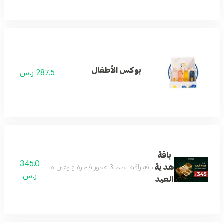
بوكس الأطفال
287.5 ر.س
باقة
345.0
هدية
باقة راقية تضم 3 عطور فاخرة ونوعين من العود بروائح جذابة ومتنوعة تناسب الجنسين وجميع المناسبات داخل بوكس فاخر وأنيق للإهداء تعكس الذوق الرفيع والفخامة يتم اختيار العطور والعود من الأنواع المتوفرة في المتجر وقد تختلف حسب المخزون
ر.س
العيد