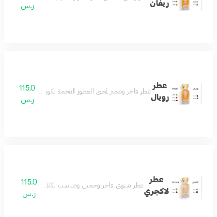
ريفان
ر.س
عطر
115.0
عطر فاخر ومميز لمحبي العطور الفخمة تكوين جميل من الباتشو
رويال
ر.س
عطر
115.0
عطر شتوي فاخر وجميل ومناسب لكلا الجنسين عطر فوق
لاكجري
ر.س