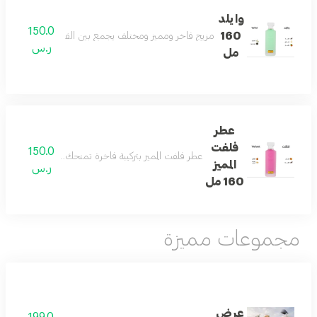
وايلد
150.0
160
مزيج فاخر ومميز ومختلف يجمع بين الفانيلا والكمثرى والتو
ر.س
مل
عطر
فلفت
150.0
عطر فلفت المميز بتركيبة فاخرة تمنحك رائحة منعشة ومميز
المميز
ر.س
160 مل
مجموعات مميزة
عرض
199.0