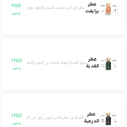
عطر
115.0
عطر راقي آسر مفعم بالتميز والتفرّد تفوح منه رائحة الافندر
برايفت
ر.س
عطر
170.0
عطر القدية أيقونة تجمع بين التفرد والتطور والجمال ونفحات 
القدية
ر.س
عطر
170.0
الأصالة في عطر فاخر بتكوين راقي من الزعفران والمسك لي
الدرعية
ر.س