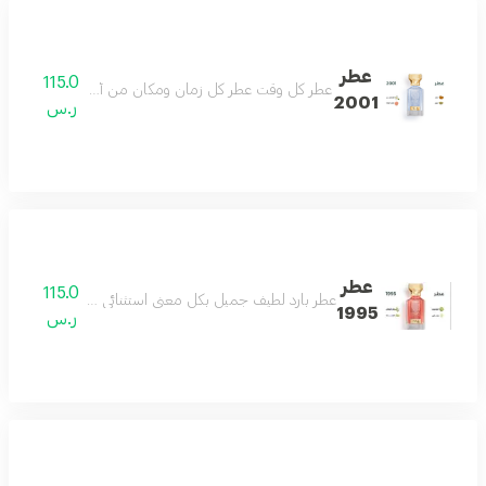
عطر
115.0
عطر كل وقت عطر كل زمان ومكان من أجمل العطور وأكث
2001
ر.س
عطر
115.0
عطر بارد لطيف جميل بكل معنى استثنائي للغاية هادىء ج
1995
ر.س