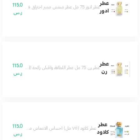
عطر
115.0
عطر أدور 75 مل عطر منعش مميز احترافي فواح للغاية يحلق بك في سماء الجمال مكونات العطر ورد ياسمين مسك باتشولي
ادور
ر.س
عطر
115.0
عطر رن 75 مل عطر اللطافة والحنان رائحة المطر مناسب لكل الأذواق حتماً سيعجبك مكونات العطر البرتقال الماندرين الكمثرى الياسمين المسك خشب الصندل
رن
ر.س
عطر
115.0
عطر كلاود (٧٥ مل) احساس الانتعاش من أول رشة عطر مميز جميل بكل وقت من أجمل العطور وأكثرها تميز مكونات العطر البرغموت الياسمين لافندر لوتس
كلاود
ر.س