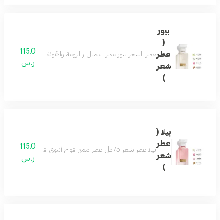
بيور
(
115.0
عطر
عطر الشعر بيور عطر الجمال والروعة والأنوثة فواح ورائع جد
ر.س
شعر
)
بيلا (
عطر
115.0
بيلا عطر شعر 75مل عطر مميز فواح أنثوي فاخر بتكوين رائع من الورد والياسمين يفيض جمال ونعومة مع نفحات من خشب الصندل والتفاح ليضفى لك لطافة وجمال لايضاهى مكونات العطر الورد - الياسمين - زهرة اللوتس - تفاح - خشب الصندل
شعر
ر.س
)