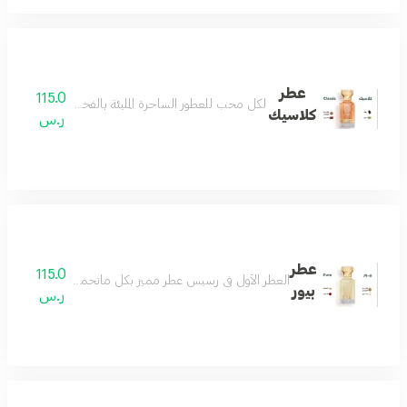
عطر
115.0
لكل محب للعطور الساحرة المليئة بالفخامة والرقيّ بمزيج
كلاسيك
ر.س
عطر
115.0
العطر الأول في رسيس عطر مميز بكل ماتحمله الكلمة فواح و
بيور
ر.س