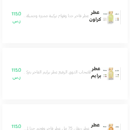
عطر
115.0
عطر فاخر جداً وفواح تركيبة مميزة وجميلة جداً تناسب اغلب ال
كراون
ر.س
عطر
115.0
لأصحاب الذوق الرفيع عطر برايم الفاخر بتركيبة فريدة من ال
برايم
ر.س
عطر
115.0
عطر ريفان 75 مل عطر فاخر وفخم جدا لمحبي العطور الرسمية الفواحة عطر لمناسباتك وأيامك الجميلة عطر يفرض نفسه بهالة من الرقيّ والتألق مكونات العطر الباتشولي والخشب والجلود والورد البلغاري والسوسن