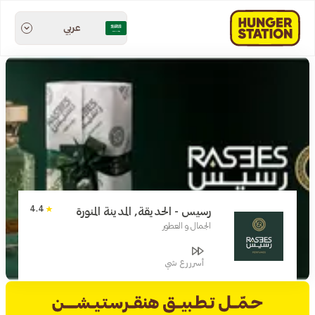
عربي
4.4
رسيس - الحديقة, المدينة المنورة
الجمال و العطور
أسرررع شي