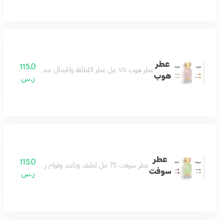
عطر
115.0
عطر هوب ٧٥ مل عطر اللطافة والجمال مميز وجميل بكل معنى رائع وفواح بتكوين فاخر من الياسمين والجريب فروت مع مزيج من المسك الأبيض وخشب الأرز ونفحات لطيفة من العنبر لتتكون منه رائحة منعشة باردة تناسب جميع الأذواق عطر يليق بك
هوب
ر.س
عطر
115.0
عطر سوفت 75 مل لطيف وناعم وفواح رائحة تملك القلب منعش ويصنع يومك بجماله مناسب للجنسين
سوفت
ر.س