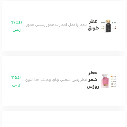
عطر
170.0
أفخم وأجمل إصدارات عطور رسيس عطور النيش الفاخرة اصدار 
طويق
ر.س
عطر
115.0
شعر
عطر زهري منعش وبارد ولطيف جداً أنثوي بامتياز عطر الأن
ر.س
روزس