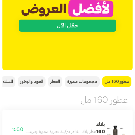
حمِّل الآن
عطور 160 مل
مجموعات مميزة
العطر
العود والبخور
المسك
عطور 160 مل
بلاك
150.0
160
عطر بلاك الفاخر بتركيبة عطرية مميزة وفريدة بحجم 160 مل يدوم طويلا على البشرة ويمنحك إحساسا بالثقة والأناقة طوال اليوم