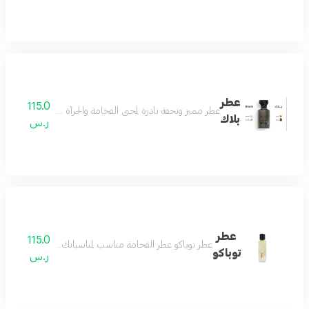
عطر
115.0
عطر مميز وتحفة نادرة لمحبي الفخامة والجرأة مزيج من رائحة ال
بلاك
ر.س
عطر
115.0
عطر توباكو عطر الفخامة مناسب لمناسباتك الفخمة يثبت وجو
توباكو
ر.س