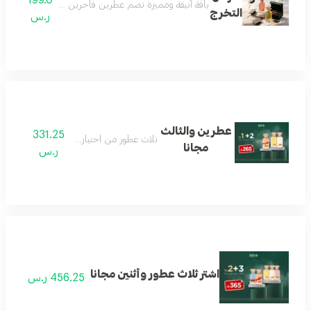
باقة أنيقة ومميزة تضم عطرين فاخرين مع عود مختار بعناية
التخرج
ر.س
عطرين والثالث
331.25
ثلاث عطور من اختيار العميل
مجانا
ر.س
اشتر ثلاث عطور وأثنين مجانا
456.25 ر.س