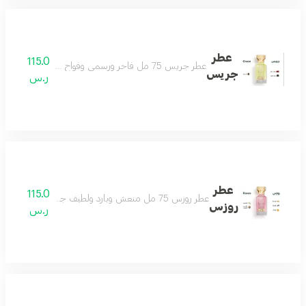
عطر
115.0
عطر جريس 75 مل فاخر ورسمي وفواح ومميز مثالي للمناسبات الخاصة يجعلك تتألق بثقة مكوناته الراقية من التوت واللذر والزعفران تمنحك رائحة أنيقة تدوم طويلا اختيارك الأفضل للإطلالة المتكاملة
جريس
ر.س
عطر
115.0
عطر روزس 75 مل منعش وبارد ولطيف جداً أنثوي بامتياز عطر الأنوثة والجمال جميل كل وقت ولكل ذوق عطر لا تختلف عليه أي أنثى مكونات العطر الياسمين المسك الصندل الفانيلا البرتقال
روزس
ر.س