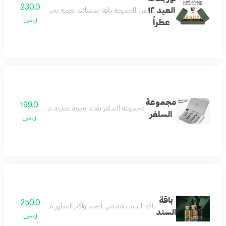
230.0
العيد ١٢
عن المجموعة باقة استثنائية تجمع نخبة العطر والأكثر تميزًا في تاريخ رسيس، 12 عطر
ر.س
عطراً
مجموعة
199.0
مجموعة السلفر تقدم تجربة عطرية متكاملة تجمع بين الف
السلفر
ر.س
باقة
250.0
باقة السند ثلاثة من أفخم وأكثر العطور مبيعاً، جُمعت بعناية 
السند
ر.س