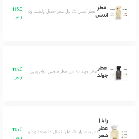
عطر
115.0
عطر أنتنس 75 مل عطر جميل ولطيف وفواح جداً تكوين مميز من الياسمين والمسك والفانيلا ولمسات فاخرة من البرغموت والتوت البري عطر يملك قلبك حتماً عطر شتوي نهاري رائع بكل معنى مكونات العطر الياسمين البرغموت التوت البري الفانيلا
انتنس
ر.س
عطر
115.0
عطر جولد 75 مل عطر منعش فواح زهري جميل لكل وقت لطيف وهادىء وفواح يتميز بالثبات العالي مكونات العطر الياسمين الباتشولي الورد زهر البرتقال
جولد
ر.س
رايا (
عطر
115.0
عطر شعر رايا 75 مل الجمال والنعومة والأنوثة على هيئة عطرمزيج من اللوز والفل ونفحات من المسك وتكوين فاخر من خشب الصندل لتفوح منه رائحة الجمال والفخامة حتماً سيعجبك عطر لكل الأذواق يحتوي على فيتامينات مغذية للشعر ومرطبات ومنعمات
شعر
ر.س