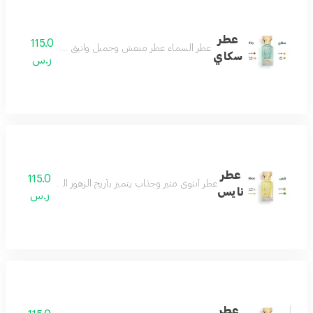
عطر
115.0
عطر السماء عطر منعش وجميل وانيق جدا عطرك في كل وق
سكاي
ر.س
عطر
115.0
عطر أنثوي مثير وجذاب يتميز بأريج الزهور البيضاء وعبير المسك
نايس
ر.س
عطر