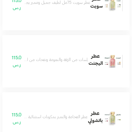
115.0
عطر سويت 75مل لطيف جميل ومميز يجمع بين الهدوء والفخامة عطر رائع لكل الأذواق مكونات العطر التونكا والبرغموت والكراميل والعنبر
سويت
ر.س
عطر
115.0
لمسات من الرّقة والنعومة ونفحات من الجمال الذي يسل
اليجنت
ر.س
عطر
115.0
عطر الفخامة والتميز بمكونات استثنائية مختارة بعناية من 
باتشولي
ر.س