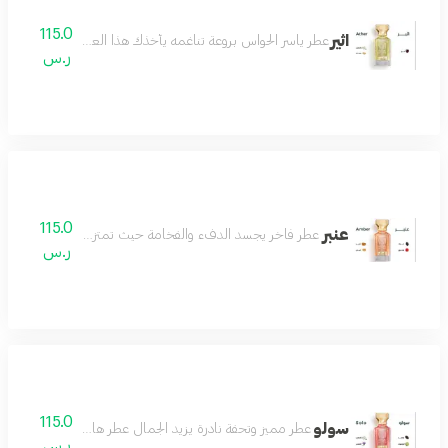
115.0
اثير
عطر ياسر الحواس بروعة تناغمه يأخذك هذا العطر في رحلة من الأح
ر.س
115.0
عنبر
عطر فاخر يجسد الدفء والفخامة حيث تمتزج نفحات العنبر الغني
ر.س
115.0
سولو
عطر مميز وتحفة نادرة يزيد الجمال عطر هادئ لطيف رائع مميز
ر.س