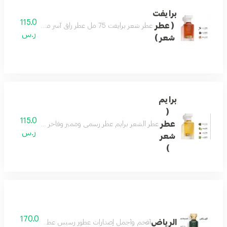
برايفت
115.0
( عطر
عطر شعر برايفت 75 مل عطر راقي آسر مفعم بالتميز والتفرّد تفوح منه رائحة الخزامى واللوز لتولد إحساساً بالبهجة والراحة . مع نفحات من رائحة المرّ المفعم بالأحاسيس ورائحة التونكا الفاخرة والمميزة جداً لتضفي مزيداً من السخاء
ر.س
شعر )
برايم
(
115.0
عطر
عطر الشعر برايم عطر رسمي ومميز وفاخر عطر جميل للمناسبا
ر.س
شعر
)
170.0
الرياض
أفخم وأجمل إصدارات عطور رسيس عطور النيش الفاخرة اص