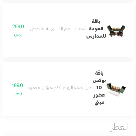
باقة
299.0
العودة
استقبلوا العام الدراسي بأناقة تفوح بالفخامة مع باقة العوده للمدارس من رسيس تتكون الباقة من 12عطور ميني بحجم 12 م
ر.س
للمدارس
باقة
بوكس
199.0
10
حين تجتمع الروائح الأكثر تميزًا في مجموعة واحدة تكون النتيجة تجربة عطرية لا تشبه غيرها تضم هذه التشكيلة 10 عطور 15 مل مختارة بعناية تتنقل بين النفحات الشرقية والزهرية والمنعشة لتمن
ر.س
عطور
ميني
العطر