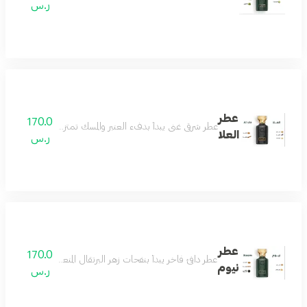
ر.س
عطر
170.0
عطر شرقي غني يبدأ بدفء العنبر والمسك تمتزج معه نوتات اللبان
العلا
ر.س
عطر
170.0
عطر دافئ فاخر يبدأ بنفحات زهر البرتقال المنعشة ممزوجة بلمسة
نيوم
ر.س