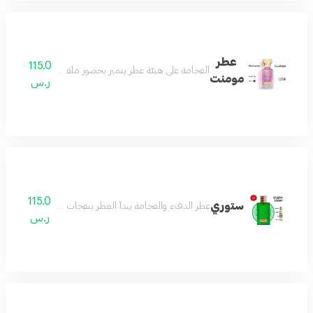
عطر
115.0
الفخامة على هيئة عطر يتميز بحضور ملفت وفوحان طاغي و
مومنت
ر.س
115.0
ستوري
عطر الدفء والفخامة يبدأ العطر بنفحات اللوز الدافئ الذي 
ر.س