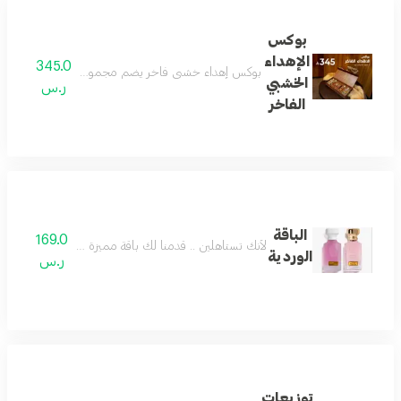
بوكس
الإهداء
345.0
بوكس إهداء خشبي فاخر يضم مجموعة عطور جميلة وجديدة 
الخشبي
ر.س
الفاخر
الباقة
169.0
لأنك تستاهلين .. قدمنا لك باقة مميزة وفريدة تستحق
الوردية
ر.س
توزيعات