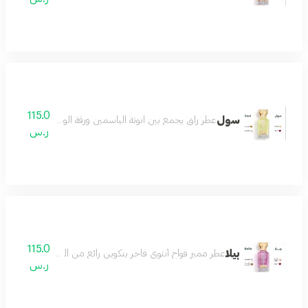
115.0
سول
عطر راق يجمع بين انوثة الياسمين ورقة الورد مع لمسات دافئ
ر.س
115.0
بيلا
عطر مميز فواح أنثوي فاخر بتكوين رائع من الورد والياسمي
ر.س