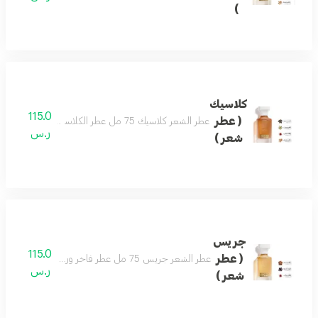
)
كلاسيك
115.0
( عطر
عطر الشعر كلاسيك 75 مل عطر الكلاسيكي اسماً ومسمى بمزيج فاخر من العود والصندل وممزوج برائحة الزعفران والهيل لتتكون منه رائحة شرقية مميزة . تضيف لمسة رفاهية لشخصيتك الفريدة ليكون هو العطر الأجمل للمناسبات والليالي الجميلة .
ر.س
شعر )
جريس
115.0
( عطر
عطر الشعر جريس 75 مل عطر فاخر ورسمي وفواح مميز جميل للمناسبات تكوين فاخر وأنيق اختيارك الافضل
ر.س
شعر )