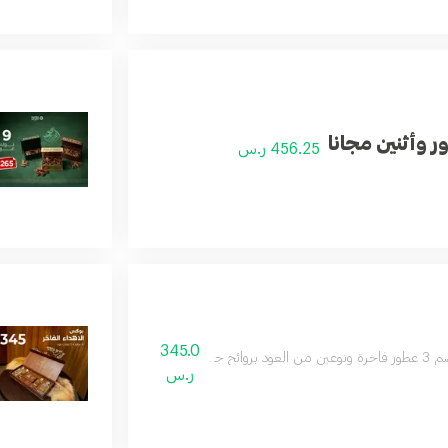
ر وأثنين مجانا
456.25 ر.س
345.0
من الأنواع المتوفرة في المتجر وقد تختلف حسب المخزون
ر.س