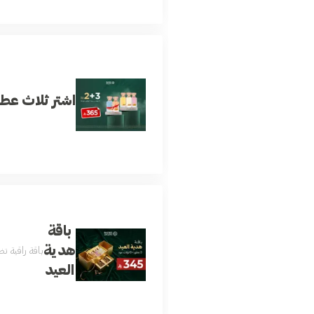
اشتر ثلاث عطو
باقة
هدية
باقة راقية تضم 3 عطور فاخرة ونوعين من العود بروائح جذابة ومتنوعة تناسب الجنسين وجميع المناسبات داخل بوكس فاخر وأنيق للإهداء تعكس الذوق الرفيع والفخامة يتم اختيار العطور والعود 
العيد