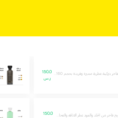
150.0
رية مميزة وفريدة بحجم 160 مل يدوم طويلا على البشرة ويمنحك إحساسا بالثقة والأناقة طوال اليوم
ر.س
150.0
ج فاخر من الجلد والعود عطر الاناقه والفخامه وجميع مناسباتك المميزة