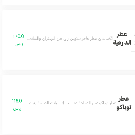
عطر
170.0
 المسك
الأصالة في عطر فاخر بتكوين راقي من الزعفران والمسك ليكون عطرك المفض
الدرعية
ر.س
عطر
115.0
ن الياسمين والعنبر لتتكون منه رائحة تملك القلب وتسحر الفؤاد بالجمال والقوة والتميز
عطر توباكو عطر الفخامة مناسب لمناسباتك الفخمة يثبت وجودك ويترك اثر ل
توباكو
ر.س