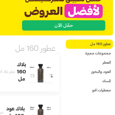
حمِّل الآن
عطور 160 مل
عطور 160 مل
مجموعات مميزة
العطر
بلاك
160
العود والبخور
عطر بلاك الفاخر بتركيبة عط
مل
المسك
معطرات الجو
بلاك عود
مزي