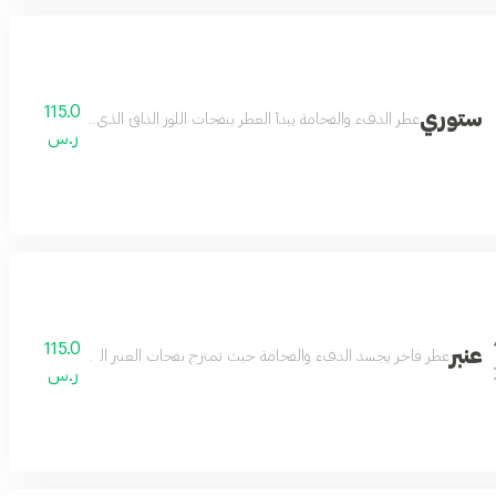
115.0
ستوري
عطر الدفء والفخامة يبدأ العطر بنفحات اللوز الدافئ الذي يضفي لمسة كريم
ر.س
115.0
عنبر
عطر فاخر يجسد الدفء والفخامة حيث تمتزج نفحات العنبر الغنية يمنح احساسآ ب
ر.س