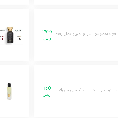
170.0
أيقونة تجمع بين التفرد والتطور والجمال ونفحات مميزة العنبر ووازهار البرتقال وانتعاش
ر.س
115.0
 نادرة لمحبي الفخامة والجرأة مزيج من رائحة الجلد الكلاسيكي والتوت والزعتر ونفحات م
ر.س