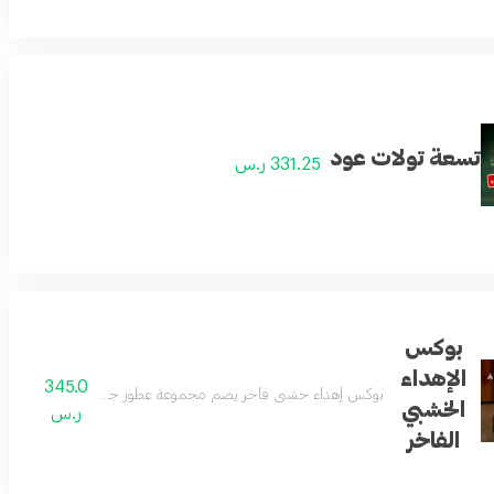
تسعة تولات عود
331.25 ر.س
بوكس
الإهداء
345.0
بوكس إهداء خشبي فاخر يضم مجموعة عطور جميلة وجديدة مناسبة لل
الخشبي
ر.س
الفاخر