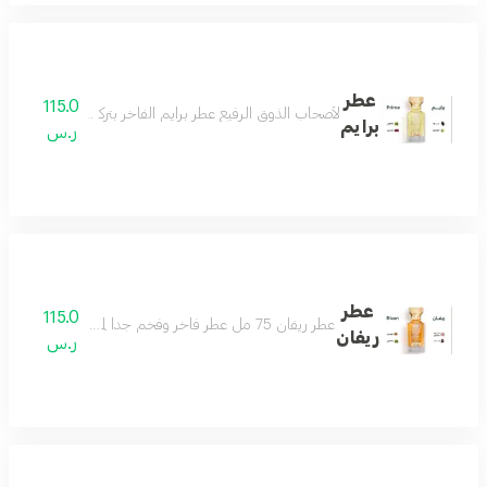
عطر
115.0
لأصحاب الذوق الرفيع عطر برايم الفاخر بتركيبة فريدة من ال
برايم
ر.س
عطر
115.0
عطر ريفان 75 مل عطر فاخر وفخم جدا لمحبي العطور الرسمية الفواحة عطر لمناسباتك وأيامك الجميلة عطر يفرض نفسه بهالة من الرقيّ والتألق مكونات العطر الباتشولي والخشب والجلود والورد البلغاري والسوسن
ريفان
ر.س