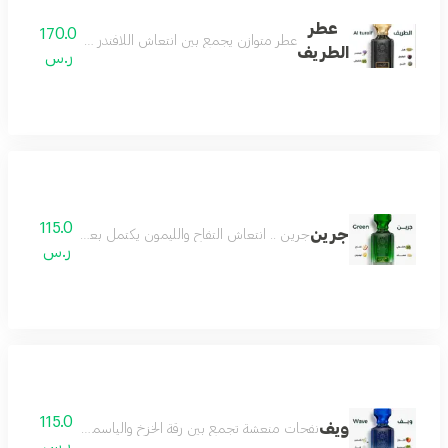
عطر
170.0
عطر متوازن يجمع بين انتعاش اللافندر ودفء الهيل مع عم
الطريف
ر.س
115.0
جرين
جرين .. انتعاش التفاح والليمون يكتمل بعمق الباتشولي وصف
ر.س
115.0
ويف
نفحات منعشة تجمع بين رقة الخزخ والياسمين عبير الفل الأنيق و
ر.س