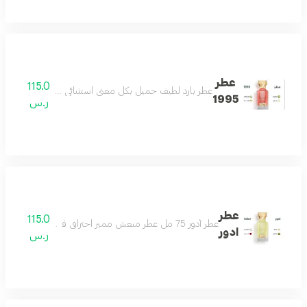
عطر
115.0
عطر بارد لطيف جميل بكل معنى استثنائي للغاية هادىء ج
1995
ر.س
عطر
115.0
عطر أدور 75 مل عطر منعش مميز احترافي فواح للغاية يحلق بك في سماء الجمال مكونات العطر ورد ياسمين مسك باتشولي
ادور
ر.س