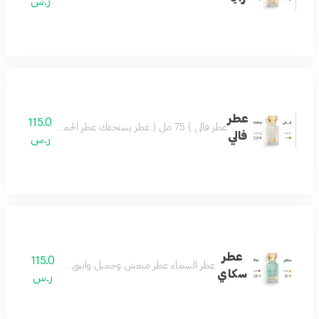
ر.س
عطر
115.0
عطر فالي ) 75 مل ( عطر يستحقك عطر الجمال والروعة يسعد القلب تركيبة فاخرة مميزة تضفي ليومك مزيجاً من اللطف والجمال وروح السعادة.عطر فالي اختيار كل الناس
فالي
ر.س
عطر
115.0
عطر السماء عطر منعش وجميل وانيق جدا عطرك في كل وق
سكاي
ر.س