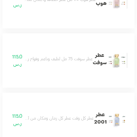
هوب
ر.س
عطر
115.0
عطر سوفت 75 مل لطيف وناعم وفواح رائحة تملك القلب منعش ويصنع يومك بجماله مناسب للجنسين
سوفت
ر.س
عطر
115.0
عطر كل وقت عطر كل زمان ومكان من أجمل العطور وأكث
2001
ر.س