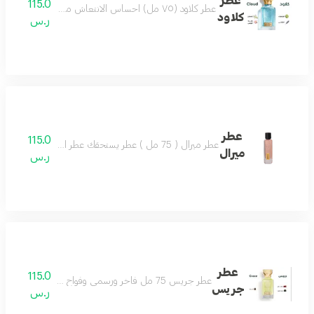
عطر
115.0
عطر كلاود (٧٥ مل) احساس الانتعاش من أول رشة عطر مميز جميل بكل وقت من أجمل العطور وأكثرها تميز مكونات العطر البرغموت الياسمين لافندر لوتس
كلاود
ر.س
عطر
115.0
عطر ميرال ( 75 مل ) عطر يستحقك عطر الجمال والشتاء تركيبة ساحرة تضفي لشتائك مزيجاً من التميز و الثبات.
ميرال
ر.س
عطر
115.0
عطر جريس 75 مل فاخر ورسمي وفواح ومميز مثالي للمناسبات الخاصة يجعلك تتألق بثقة مكوناته الراقية من التوت واللذر والزعفران تمنحك رائحة أنيقة تدوم طويلا اختيارك الأفضل للإطلالة المتكاملة
جريس
ر.س