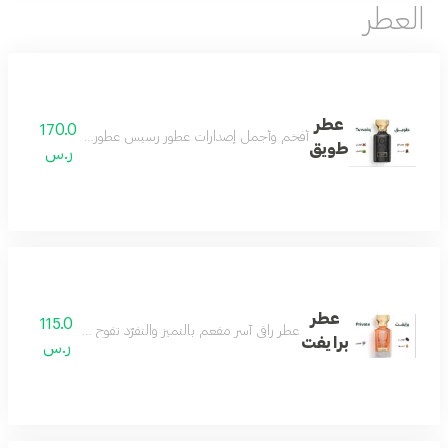
العطر
عطر
170.0
أفخم وأجمل إصدارات عطور رسيس عطور النيش الفاخرة اصدار 
طويق
ر.س
عطر
115.0
عطر راقي آسر مفعم بالتميز والتفرّد تفوح منه رائحة الافندر
برايفت
ر.س