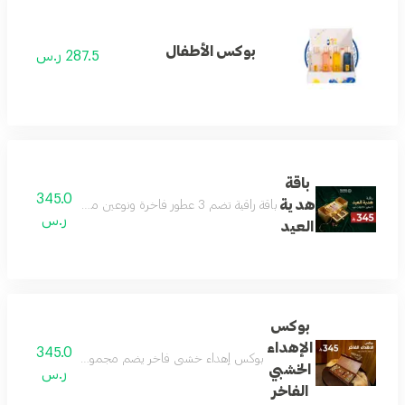
بوكس الأطفال
287.5 ر.س
باقة
345.0
هدية
باقة راقية تضم 3 عطور فاخرة ونوعين من العود بروائح جذابة ومتنوعة تناسب الجنسين وجميع المناسبات داخل بوكس فاخر وأنيق للإهداء تعكس الذوق الرفيع والفخامة يتم اختيار العطور والعود من الأنواع المتوفرة في المتجر وقد تختلف حسب المخزون
ر.س
العيد
بوكس
الإهداء
345.0
بوكس إهداء خشبي فاخر يضم مجموعة عطور جميلة وجديدة 
الخشبي
ر.س
الفاخر