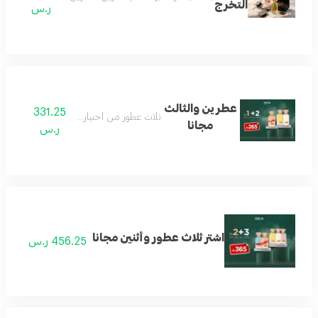
التخرج
ر.س
عطرين والثالث
331.25
ثلاث عطور من اختيار العميل
مجانا
ر.س
اشتر ثلاث عطور وأثنين مجانا
456.25 ر.س