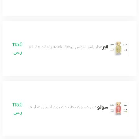
115.0
اثير
عطر ياسر الحواس بروعة تناغمه يأخذك هذا العطر في رحلة من الأح
ر.س
115.0
سولو
عطر مميز وتحفة نادرة يزيد الجمال عطر هادئ لطيف رائع مميز
ر.س