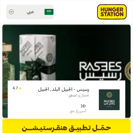
عربي
4.7
رسيس - الجبيل البلد, الجبيل
الجمال و العطور
أسرررع شي