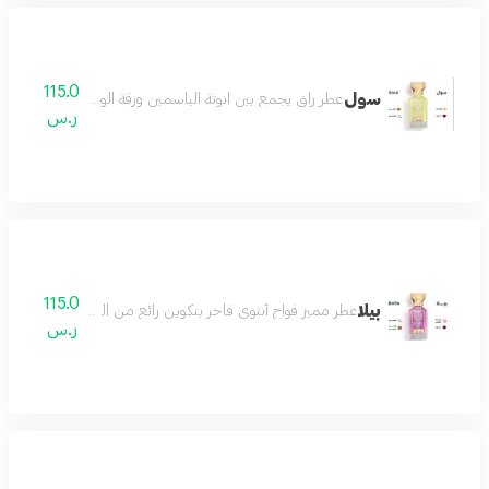
115.0
سول
عطر راق يجمع بين انوثة الياسمين ورقة الورد مع لمسات دافئ
ر.س
115.0
بيلا
عطر مميز فواح أنثوي فاخر بتكوين رائع من الورد والياسمي
ر.س