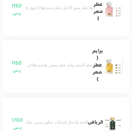
عطر
115.0
بيلا عطر شعر 75مل عطر مميز فواح أنثوي فاخر بتكوين رائع من الورد والياسمين يفيض جمال ونعومة مع نفحات من خشب الصندل والتفاح ليضفى لك لطافة وجمال لايضاهى مكونات العطر الورد - الياسمين - زهرة اللوتس - تفاح - خشب الصندل
شعر
ر.س
)
برايم
(
115.0
عطر
عطر الشعر برايم عطر رسمي ومميز وفاخر عطر جميل للمناسبا
ر.س
شعر
)
170.0
الرياض
أفخم وأجمل إصدارات عطور رسيس عطور النيش الفاخرة اص
ر.س