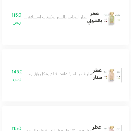
عطر
115.0
عطر الفخامة والتميز بمكونات استثنائية مختارة بعناية من 
باتشولي
ر.س
عطر
145.0
عطر فاخر للغاية ملفت فواح بشكل راقي يمنحك الفخامة والتفرد 
ستار
ر.س
عطر
115.0
عطر هوب ٧٥ مل عطر اللطافة والجمال مميز وجميل بكل معنى رائع وفواح بتكوين فاخر من الياسمين والجريب فروت مع مزيج من المسك الأبيض وخشب الأرز ونفحات لطيفة من العنبر لتتكون منه رائحة منعشة باردة تناسب جميع الأذواق عطر يليق بك