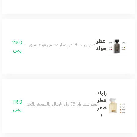
عطر
115.0
عطر جولد 75 مل عطر منعش فواح زهري جميل لكل وقت لطيف وهادىء وفواح يتميز بالثبات العالي مكونات العطر الياسمين الباتشولي الورد زهر البرتقال
جولد
ر.س
رايا (
عطر
115.0
عطر شعر رايا 75 مل الجمال والنعومة والأنوثة على هيئة عطرمزيج من اللوز والفل ونفحات من المسك وتكوين فاخر من خشب الصندل لتفوح منه رائحة الجمال والفخامة حتماً سيعجبك عطر لكل الأذواق يحتوي على فيتامينات مغذية للشعر ومرطبات ومنعمات
شعر
ر.س
)