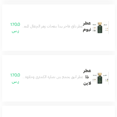
عطر
170.0
عطر دافئ فاخر يبدأ بنفحات زهر البرتقال المنعشة ممزوجة بلمسة
نيوم
ر.س
عطر
170.0
ذا
عطر أنيق يجمع بين نضارة الكمثرى وحلاوة البرقوق مع قلب 
ر.س
لاين