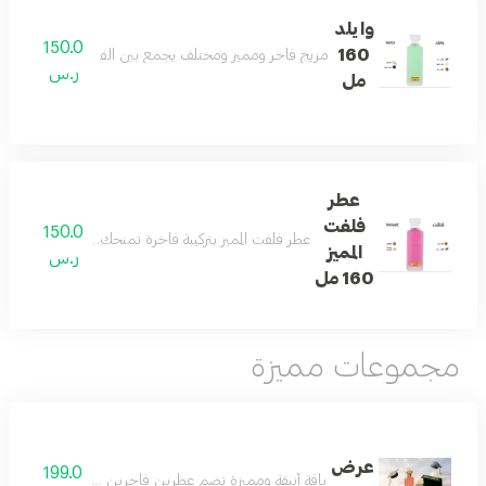
وايلد
150.0
160
مزيج فاخر ومميز ومختلف يجمع بين الفانيلا والكمثرى والتو
ر.س
مل
عطر
فلفت
150.0
عطر فلفت المميز بتركيبة فاخرة تمنحك رائحة منعشة ومميز
المميز
ر.س
160 مل
مجموعات مميزة
عرض
199.0
باقة أنيقة ومميزة تضم عطرين فاخرين مع عود مختار بعناية