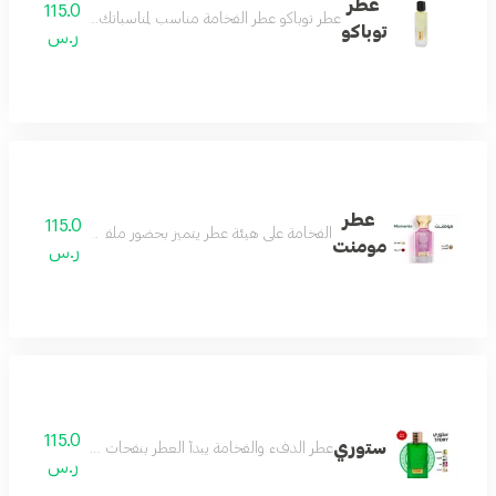
عطر
115.0
عطر توباكو عطر الفخامة مناسب لمناسباتك الفخمة يثبت وجو
توباكو
ر.س
عطر
115.0
الفخامة على هيئة عطر يتميز بحضور ملفت وفوحان طاغي و
مومنت
ر.س
115.0
ستوري
عطر الدفء والفخامة يبدأ العطر بنفحات اللوز الدافئ الذي 
ر.س