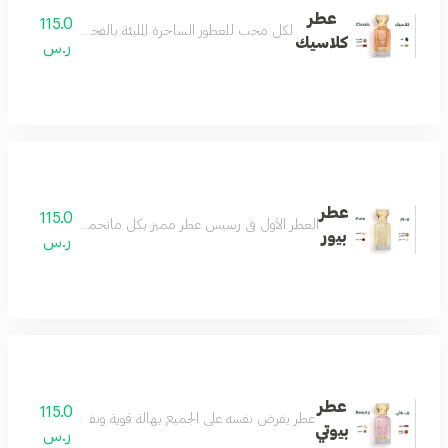
عطر
115.0
لكل محب للعطور الساحرة المليئة بالفخامة والرقيّ بمزيج
كلاسيك
ر.س
عطر
115.0
العطر الأول في رسيس عطر مميز بكل ماتحمله الكلمة فواح و
بيور
ر.س
عطر
115.0
عطر يفرض نفسه على الجميع بهالة قوية ونفاذة تسحر كل من
بيوتي
ر.س