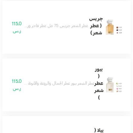
جريس
115.0
( عطر
عطر الشعر جريس 75 مل عطر فاخر ورسمي وفواح مميز جميل للمناسبات تكوين فاخر وأنيق اختيارك الافضل
ر.س
شعر )
بيور
(
115.0
عطر
عطر الشعر بيور عطر الجمال والروعة والأنوثة فواح ورائع جد
ر.س
شعر
)
بيلا (