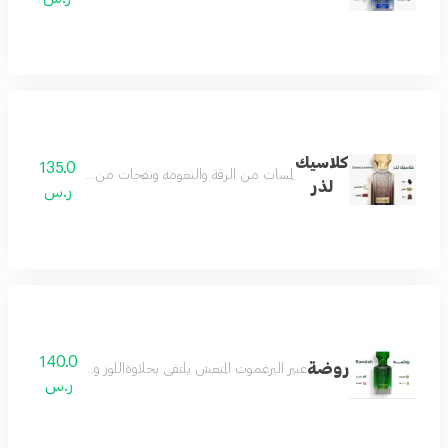
كلاسيك
135.0
لمسات من الرقة والنعومة ونفحات من الجمال الذي يس
لذر
ر.س
140.0
روضة
عبير البرغموت المنعش يلتقي بحلاوةاللوز والفانيلا,تتفح معه أن
ر.س