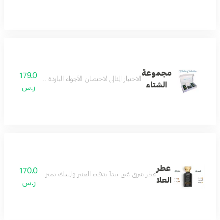
مجموعة
179.0
الاختيار المثالي لاحتضان الأجواء الباردة تحتوي على عطري سكاي و لاكجري بثبات شتوي عال ومعهما 3 تول
الشتاء
ر.س
عطر
170.0
عطر شرقي غني يبدأ بدفء العنبر والمسك تمتزج معه نوتات اللبان
العلا
ر.س