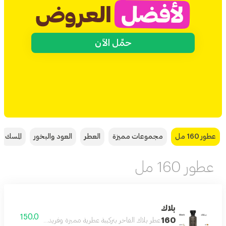
حمِّل الآن
عطور 160 مل
مجموعات مميزة
العطر
العود والبخور
المسك
عطور 160 مل
بلاك
150.0
160
عطر بلاك الفاخر بتركيبة عطرية مميزة وفريدة بحجم 160 مل يدوم طويلا على البشرة ويمنحك إحساسا بالثقة والأناقة طوال اليوم