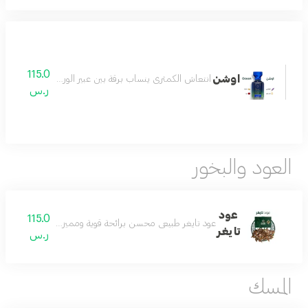
115.0
اوشن
انتعاش الكمثرى ينساب برقة بين عبير الورد والخزامى, يكت
ر.س
العود والبخور
عود
115.0
عود تايغر طبيعي محسن برائحة قوية ومميز وفاخرة جداً مناسب
تايغر
ر.س
المسك