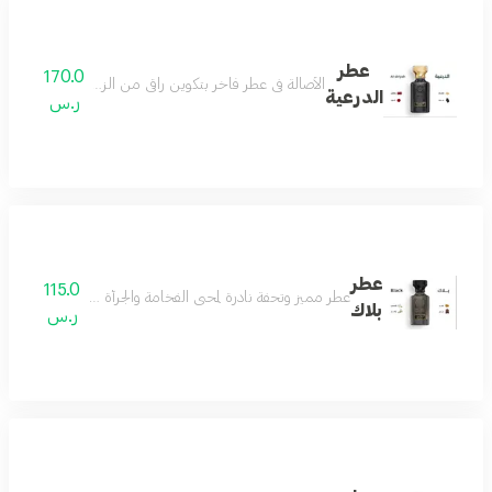
عطر
170.0
الأصالة في عطر فاخر بتكوين راقي من الزعفران والمسك لي
الدرعية
ر.س
عطر
115.0
عطر مميز وتحفة نادرة لمحبي الفخامة والجرأة مزيج من رائحة ال
بلاك
ر.س