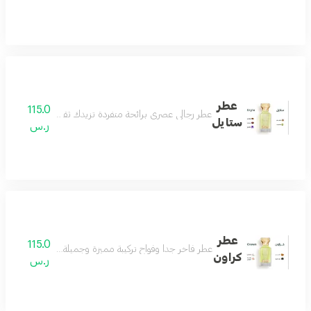
عطر
115.0
عطر رجالي عصري برائحة متفردة تزيدك ثقة وأناقة تفوق الخي
ستايل
ر.س
عطر
115.0
عطر فاخر جداً وفواح تركيبة مميزة وجميلة جداً تناسب اغلب ال
كراون
ر.س