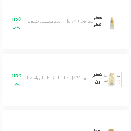
عطر
115.0
عطر فخر ( ٧٥ مل ) اسم ومسمى يشعرك بالفخر عطر للجنسين مميز كل وقت لطيف وبادر عطر مميز جميل بكل وقت مكونات العطر : مسك - عنبر - السوسن - فانيلا
فخر
ر.س
عطر
115.0
عطر رن 75 مل عطر اللطافة والحنان رائحة المطر مناسب لكل الأذواق حتماً سيعجبك مكونات العطر البرتقال الماندرين الكمثرى الياسمين المسك خشب الصندل
رن
ر.س