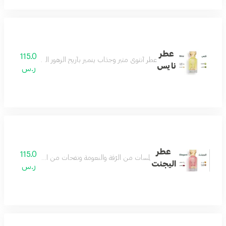
عطر
115.0
عطر أنثوي مثير وجذاب يتميز بأريج الزهور البيضاء وعبير المسك
نايس
ر.س
عطر
115.0
لمسات من الرّقة والنعومة ونفحات من الجمال الذي يسل
اليجنت
ر.س