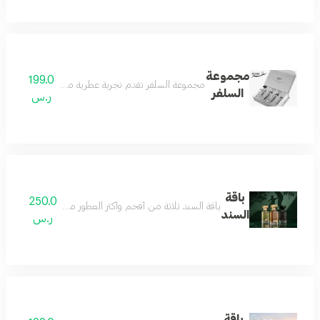
مجموعة
199.0
مجموعة السلفر تقدم تجربة عطرية متكاملة تجمع بين الف
السلفر
ر.س
باقة
250.0
باقة السند ثلاثة من أفخم وأكثر العطور مبيعاً، جُمعت بعناية 
السند
ر.س
باقة