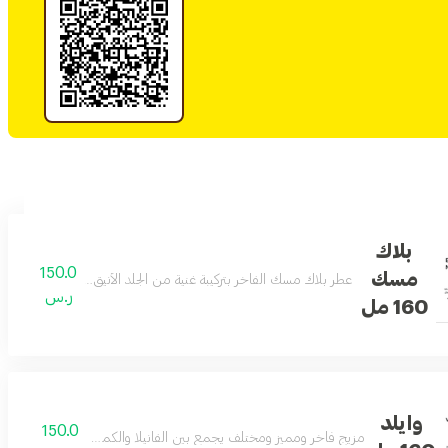
بلاك
150.0
مسك
عطر بلاك مسك الفاخر بتركيبة غنية من الجلد الأنيق والمسك الأصيل ي
ر.س
160 مل
وايلد
150.0
مزيج فاخر ومميز ومختلف يجمع بين الفانيلا والكمثرى والتوت عطر التمي