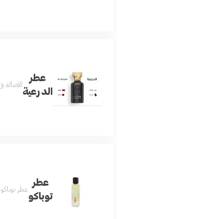
عطر
الأصالة ف
الدرعية
عطر
عطر توباكو
توباكو