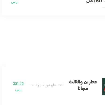
160 مل
ر.س
ميع المناسبات
عطرين والثالث
331.25
رج
ثلاث عطور من اختيار العميل
مجانا
ر.س