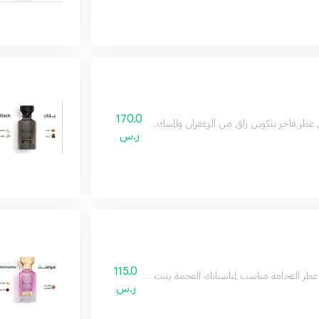
170.0
ي عطر فاخر بتكوين راقي من الزعفران والمسك ليكون عطرك المفضل في مناسباتك
ر.س
115.0
 عطر الفخامة مناسب لمناسباتك الفخمة يثبت وجودك ويترك اثر لك عطر يومي ومناسب لكل
ر.س