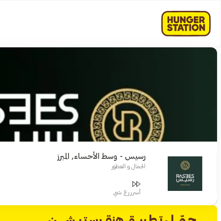
رسيس - وسط الأحساء, المبرز
الجمال و العطور
أسرررع شي