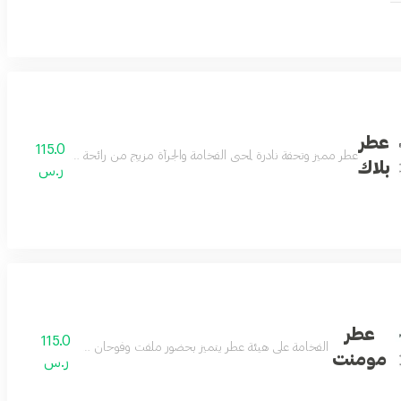
عطر
115.0
عطر مميز وتحفة نادرة لمحبي الفخامة والجرأة مزيج من رائحة الجلد الكلاسيكي و
بلاك
ر.س
عطر
115.0
 الجنسين مكونات العطر الباتشولي -الزعفران البخور البرغموت التوباكو الاخشاب
الفخامة على هيئة عطر يتميز بحضور ملفت وفوحان طاغي ورائحة تملك ا
مومنت
ر.س