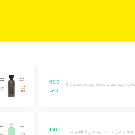
150.0
رية مميزة وفريدة بحجم 160 مل يدوم طويلا على البشرة ويمنحك إحساسا بالثقة والأناقة طوال اليوم
ر.س
150.0
ج فاخر من الجلد والعود عطر الاناقه والفخامه وجميع مناسباتك المميزة