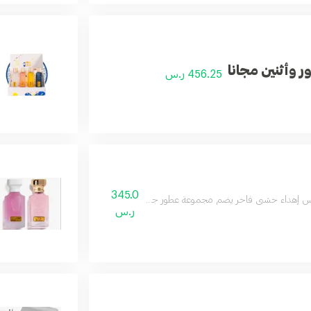
ر وأثنين مجانا
456.25 ر.س
345.0
 إهداء خشبي فاخر يضم مجموعة عطور جميلة وجديدة مناسبة للجنسين, بتوليفة مميزة
ر.س