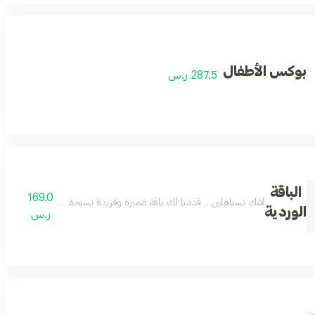
بوكس الأطفال
287.5 ر.س
الباقة
169.0
 من ديفا دير أتلانتس صحارى والعود الأزرق
لأنك تستاهلين .. قدمنا لك باقة مميزة وفريدة تستحقك.. مكونة من
الوردية
ر.س