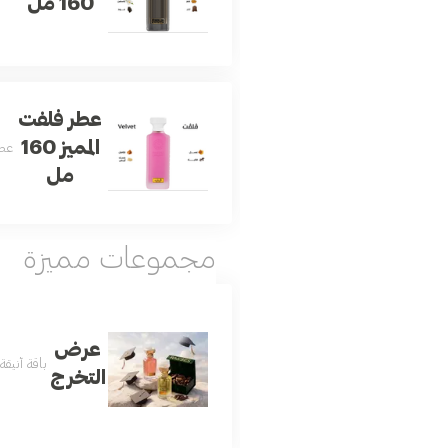
160 مل
عطر فلفت
المميز 160
عطر
مل
مجموعات مميزة
عرض
باقة أنيق
التخرج