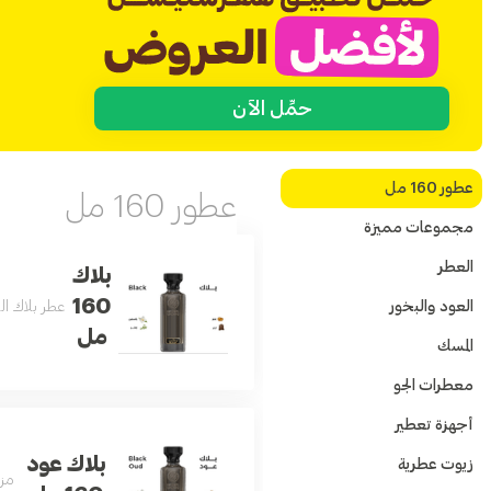
حمِّل الآن
عطور 160 مل
عطور 160 مل
مجموعات مميزة
العطر
بلاك
160
العود والبخور
عطر بلاك الفاخر بتركيبة عط
مل
المسك
معطرات الجو
أجهزة تعطير
بلاك عود
زيوت عطرية
مزي