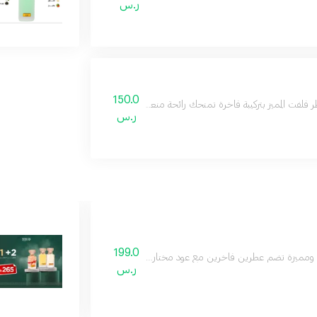
ر.س
150.0
 فلفت المميز بتركيبة فاخرة تمنحك رائحة منعشة ومميزة تدوم طويلا لإطلالة أنيقة في ج
ر.س
199.0
ة ومميزة تضم عطرين فاخرين مع عود مختار بعناية، لتكون هدية مثالية للاحتفال بالتخ
ر.س