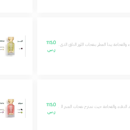
115.0
والفخامة يبدأ العطر بنفحات اللوز الدافئ الذي يضفي لمسة كريمية ناعمة يليه عبق القر
ر.س
115.0
الدفء والفخامة حيث تمتزج نفحات العنبر الغنية يمنح احساسآ بالدفء والجاذبية مع قا
ر.س