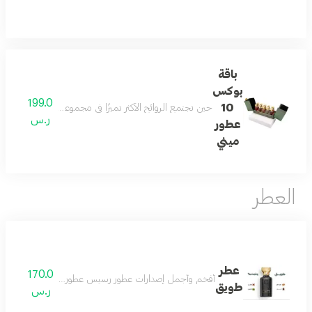
باقة
بوكس
199.0
10
حين تجتمع الروائح الأكثر تميزًا في مجموعة واحدة تكون النتيجة تجربة عطرية لا تشبه غيرها تضم هذه التشكيلة 10 عطور 15 مل مختارة بعناية تتنقل بين النفحات الشرقية والزهرية والمنعشة لتمن
ر.س
عطور
ميني
العطر
عطر
170.0
أفخم وأجمل إصدارات عطور رسيس عطور النيش الفاخرة اصدار 
طويق
ر.س