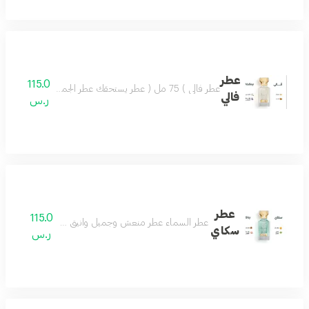
عطر
115.0
عطر فالي ) 75 مل ( عطر يستحقك عطر الجمال والروعة يسعد القلب تركيبة فاخرة مميزة تضفي ليومك مزيجاً من اللطف والجمال وروح السعادة.عطر فالي اختيار كل الناس
فالي
ر.س
عطر
115.0
عطر السماء عطر منعش وجميل وانيق جدا عطرك في كل وق
سكاي
ر.س