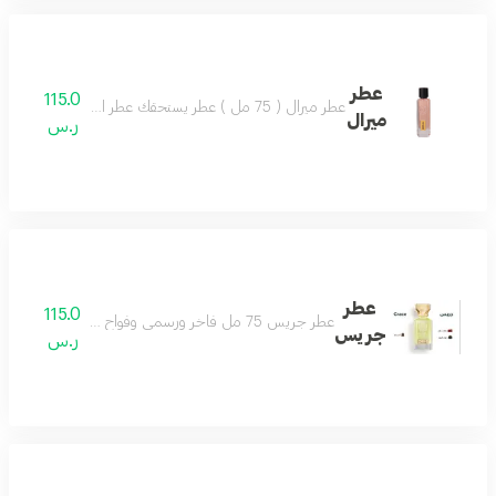
عطر
115.0
عطر ميرال ( 75 مل ) عطر يستحقك عطر الجمال والشتاء تركيبة ساحرة تضفي لشتائك مزيجاً من التميز و الثبات.
ميرال
ر.س
عطر
115.0
عطر جريس 75 مل فاخر ورسمي وفواح ومميز مثالي للمناسبات الخاصة يجعلك تتألق بثقة مكوناته الراقية من التوت واللذر والزعفران تمنحك رائحة أنيقة تدوم طويلا اختيارك الأفضل للإطلالة المتكاملة
جريس
ر.س