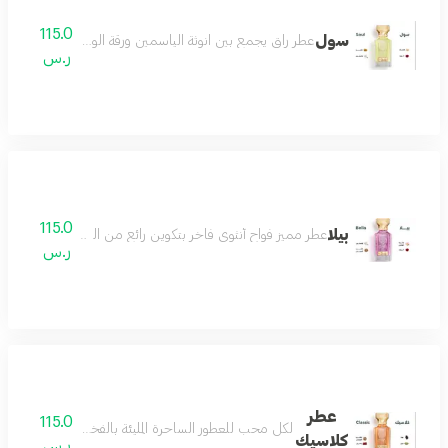
115.0
سول
عطر راق يجمع بين انوثة الياسمين ورقة الورد مع لمسات دافئ
ر.س
115.0
بيلا
عطر مميز فواح أنثوي فاخر بتكوين رائع من الورد والياسمي
ر.س
عطر
115.0
لكل محب للعطور الساحرة المليئة بالفخامة والرقيّ بمزيج
كلاسيك
ر.س