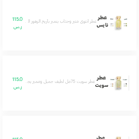
عطر
115.0
عطر أنثوي مثير وجذاب يتميز بأريج الزهور البيضاء وعبير المسك
نايس
ر.س
عطر
115.0
عطر سويت 75مل لطيف جميل ومميز يجمع بين الهدوء والفخامة عطر رائع لكل الأذواق مكونات العطر التونكا والبرغموت والكراميل والعنبر
سويت
ر.س
عطر