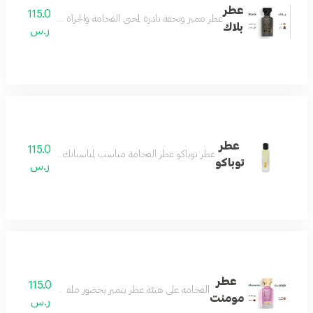
عطر
115.0
عطر مميز وتحفة نادرة لمحبي الفخامة والجرأة مزيج من رائحة ال
بلاك
ر.س
عطر
115.0
عطر توباكو عطر الفخامة مناسب لمناسباتك الفخمة يثبت وجو
توباكو
ر.س
عطر
115.0
الفخامة على هيئة عطر يتميز بحضور ملفت وفوحان طاغي و
مومنت
ر.س