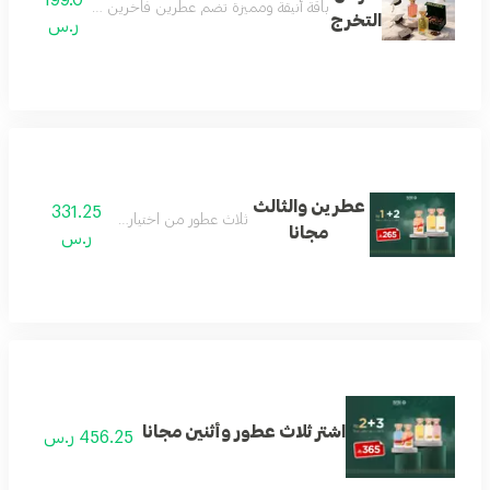
باقة أنيقة ومميزة تضم عطرين فاخرين مع عود مختار بعناية
التخرج
ر.س
عطرين والثالث
331.25
ثلاث عطور من اختيار العميل
مجانا
ر.س
اشتر ثلاث عطور وأثنين مجانا
456.25 ر.س