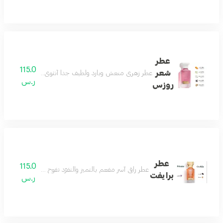
عطر
115.0
شعر
عطر زهري منعش وبارد ولطيف جداً أنثوي بامتياز عطر الأن
ر.س
روزس
عطر
115.0
عطر راقي آسر مفعم بالتميز والتفرّد تفوح منه رائحة الافندر
برايفت
ر.س