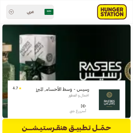
عربي
4.7
رسيس - وسط الأحساء, المبرز
الجمال و العطور
أسرررع شي