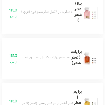
بيلا (
عطر
115.0
بيلا عطر شعر 75مل عطر مميز فواح أنثوي فاخر بتكوين رائع من الورد والياسمين يفيض جمال ونعومة مع نفحات من خشب الصندل والتفاح ليضفى لك لطافة وجمال لايضاهى مكونات العطر الورد - الياسمين - زهرة اللوتس - تفاح - خشب الصندل
شعر
ر.س
)
برايفت
115.0
( عطر
عطر شعر برايفت 75 مل عطر راقي آسر مفعم بالتميز والتفرّد تفوح منه رائحة الخزامى واللوز لتولد إحساساً بالبهجة والراحة . مع نفحات من رائحة المرّ المفعم بالأحاسيس ورائحة التونكا الفاخرة والمميزة جداً لتضفي مزيداً من السخاء
ر.س
شعر )
برايم
(
115.0
عطر
عطر الشعر برايم عطر رسمي ومميز وفاخر عطر جميل للمناسبا