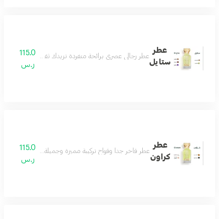
عطر
115.0
عطر رجالي عصري برائحة متفردة تزيدك ثقة وأناقة تفوق الخي
ستايل
ر.س
عطر
115.0
عطر فاخر جداً وفواح تركيبة مميزة وجميلة جداً تناسب اغلب ال
كراون
ر.س