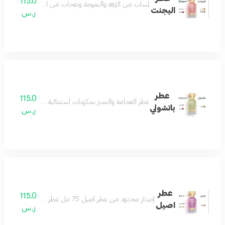
115.0
لمسات من الرّقة والنعومة ونفحات من الجمال الذي يسل
اليجنت
ر.س
عطر
115.0
عطر الفخامة والتميز بمكونات استثنائية مختارة بعناية من 
باتشولي
ر.س
عطر
115.0
إصدار محدود من عطر أصيل 75 مل عطر منعش يتميز باللطافة والهدوء والجمال يمنحك شعورا بالمتعة والسعادة عطر ممتع ومريح للغاية عطرك اليومي مكونات العطر توت فراولة فانيلا زهر البرتقال
اصيل
ر.س