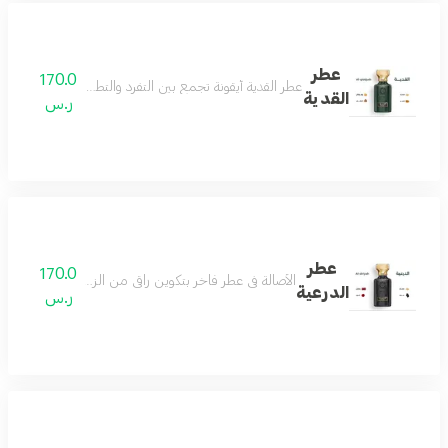
عطر
170.0
عطر القدية أيقونة تجمع بين التفرد والتطور والجمال ونفحات 
القدية
ر.س
عطر
170.0
الأصالة في عطر فاخر بتكوين راقي من الزعفران والمسك لي
الدرعية
ر.س