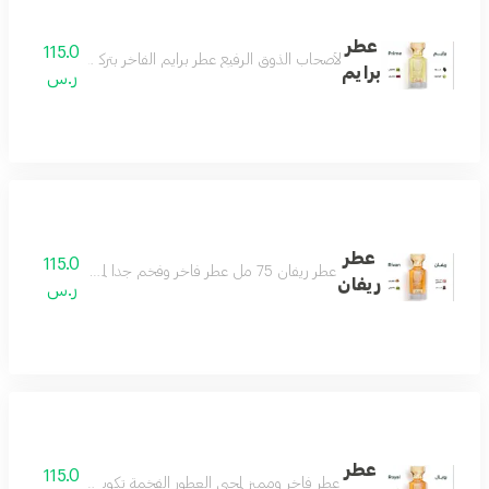
عطر
115.0
لأصحاب الذوق الرفيع عطر برايم الفاخر بتركيبة فريدة من ال
برايم
ر.س
عطر
115.0
عطر ريفان 75 مل عطر فاخر وفخم جدا لمحبي العطور الرسمية الفواحة عطر لمناسباتك وأيامك الجميلة عطر يفرض نفسه بهالة من الرقيّ والتألق مكونات العطر الباتشولي والخشب والجلود والورد البلغاري والسوسن
ريفان
ر.س
عطر
115.0
عطر فاخر ومميز لمحبي العطور الفخمة تكوين جميل من الباتشو