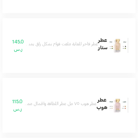
عطر
145.0
عطر فاخر للغاية ملفت فواح بشكل راقي يمنحك الفخامة والتفرد 
ستار
ر.س
عطر
115.0
عطر هوب ٧٥ مل عطر اللطافة والجمال مميز وجميل بكل معنى رائع وفواح بتكوين فاخر من الياسمين والجريب فروت مع مزيج من المسك الأبيض وخشب الأرز ونفحات لطيفة من العنبر لتتكون منه رائحة منعشة باردة تناسب جميع الأذواق عطر يليق بك
هوب
ر.س