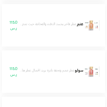
115.0
عنبر
عطر فاخر يجسد الدفء والفخامة حيث تمتزج نفحات العنبر الغني
ر.س
115.0
سولو
عطر مميز وتحفة نادرة يزيد الجمال عطر هادئ لطيف رائع مميز
ر.س