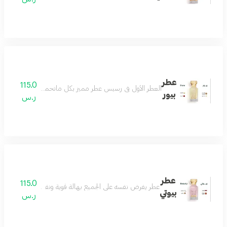
عطر
115.0
العطر الأول في رسيس عطر مميز بكل ماتحمله الكلمة فواح و
بيور
ر.س
عطر
115.0
عطر يفرض نفسه على الجميع بهالة قوية ونفاذة تسحر كل من
بيوتي
ر.س