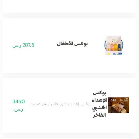
بوكس الأطفال
287.5 ر.س
بوكس
الإهداء
345.0
بوكس إهداء خشبي فاخر يضم مجموعة عطور جميلة وجديدة 
الخشبي
ر.س
الفاخر