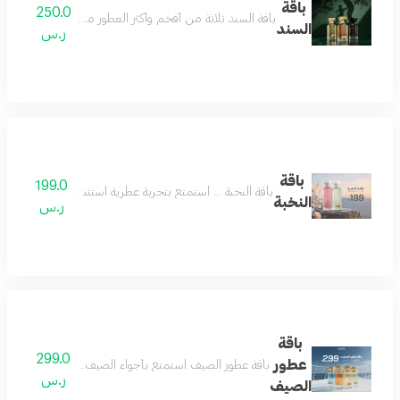
باقة
250.0
باقة السند ثلاثة من أفخم وأكثر العطور مبيعاً، جُمعت بعناية 
السند
ر.س
باقة
199.0
باقة النخبة ... استمتع بتجربة عطرية استثنائية مع باقة النخبة، عطرين بحجم 160 مل من مجموعتنا المميزة بسعر خاص. فرصة رائعة للاستمتاع بتشك
النخبة
ر.س
باقة
299.0
عطور
باقة عطور الصيف استمتع بأجواء الصيف المنعشة مع باقة عط
ر.س
الصيف