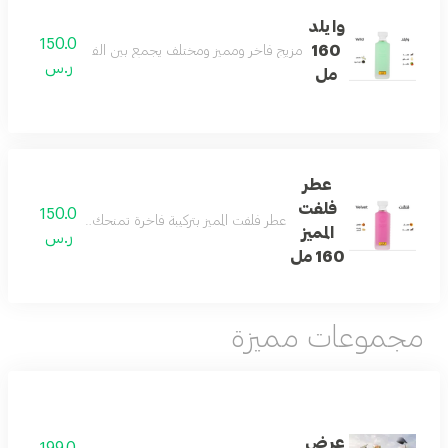
وايلد
150.0
160
مزيج فاخر ومميز ومختلف يجمع بين الفانيلا والكمثرى والتو
ر.س
مل
عطر
فلفت
150.0
عطر فلفت المميز بتركيبة فاخرة تمنحك رائحة منعشة ومميز
المميز
ر.س
160 مل
مجموعات مميزة
عرض
199.0