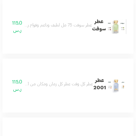
عطر
115.0
عطر سوفت 75 مل لطيف وناعم وفواح رائحة تملك القلب منعش ويصنع يومك بجماله مناسب للجنسين
سوفت
ر.س
عطر
115.0
عطر كل وقت عطر كل زمان ومكان من أجمل العطور وأكث
2001
ر.س