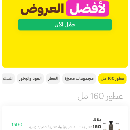
حمِّل الآن
عطور 160 مل
مجموعات مميزة
العطر
العود والبخور
المسك
عطور 160 مل
بلاك
150.0
160
عطر بلاك الفاخر بتركيبة عطرية مميزة وفريدة بحجم 160 مل يدوم طويلا على البشرة ويمنحك إحساسا بالثقة والأناقة طوال اليوم