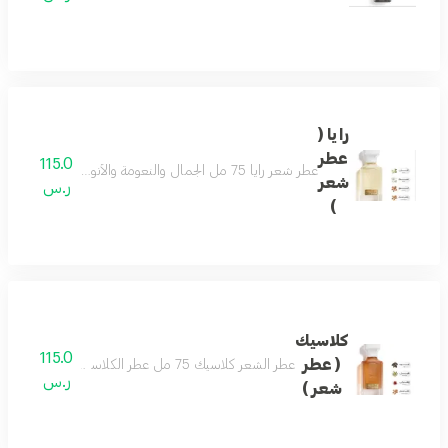
رايا (
عطر
115.0
عطر شعر رايا 75 مل الجمال والنعومة والأنوثة على هيئة عطرمزيج من اللوز والفل ونفحات من المسك وتكوين فاخر من خشب الصندل لتفوح منه رائحة الجمال والفخامة حتماً سيعجبك عطر لكل الأذواق يحتوي على فيتامينات مغذية للشعر ومرطبات ومنعمات
شعر
ر.س
)
كلاسيك
115.0
( عطر
عطر الشعر كلاسيك 75 مل عطر الكلاسيكي اسماً ومسمى بمزيج فاخر من العود والصندل وممزوج برائحة الزعفران والهيل لتتكون منه رائحة شرقية مميزة . تضيف لمسة رفاهية لشخصيتك الفريدة ليكون هو العطر الأجمل للمناسبات والليالي الجميلة .
ر.س
شعر )