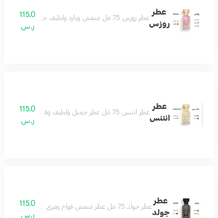
عطر
115.0
عطر روزس 75 مل منعش وبارد ولطيف جداً أنثوي بامتياز عطر الأنوثة والجمال جميل كل وقت ولكل ذوق عطر لا تختلف عليه أي أنثى مكونات العطر الياسمين المسك الصندل الفانيلا البرتقال
روزس
ر.س
عطر
115.0
عطر أنتنس 75 مل عطر جميل ولطيف وفواح جداً تكوين مميز من الياسمين والمسك والفانيلا ولمسات فاخرة من البرغموت والتوت البري عطر يملك قلبك حتماً عطر شتوي نهاري رائع بكل معنى مكونات العطر الياسمين البرغموت التوت البري الفانيلا
انتنس
ر.س
عطر
115.0
عطر جولد 75 مل عطر منعش فواح زهري جميل لكل وقت لطيف وهادىء وفواح يتميز بالثبات العالي مكونات العطر الياسمين الباتشولي الورد زهر البرتقال
جولد
ر.س