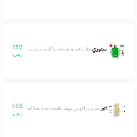
115.0
ستوري
عطر الدفء والفخامة يبدأ العطر بنفحات اللوز الدافئ الذي 
ر.س
115.0
اثير
عطر ياسر الحواس بروعة تناغمه يأخذك هذا العطر في رحلة من الأح
ر.س