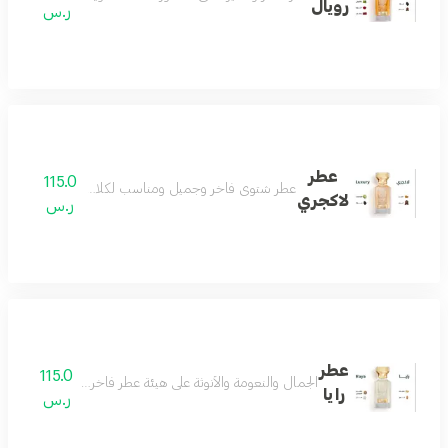
رويال
ر.س
عطر
115.0
عطر شتوي فاخر وجميل ومناسب لكلا الجنسين عطر فوق
لاكجري
ر.س
عطر
115.0
الجمال والنعومة والأنوثة على هيئة عطر فاخر مزيج من اللوز
رايا
ر.س