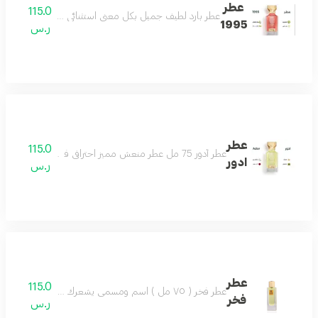
عطر
115.0
عطر بارد لطيف جميل بكل معنى استثنائي للغاية هادىء ج
1995
ر.س
عطر
115.0
عطر أدور 75 مل عطر منعش مميز احترافي فواح للغاية يحلق بك في سماء الجمال مكونات العطر ورد ياسمين مسك باتشولي
ادور
ر.س
عطر
115.0
عطر فخر ( ٧٥ مل ) اسم ومسمى يشعرك بالفخر عطر للجنسين مميز كل وقت لطيف وبادر عطر مميز جميل بكل وقت مكونات العطر : مسك - عنبر - السوسن - فانيلا
فخر
ر.س