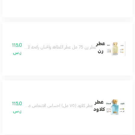
عطر
115.0
عطر رن 75 مل عطر اللطافة والحنان رائحة المطر مناسب لكل الأذواق حتماً سيعجبك مكونات العطر البرتقال الماندرين الكمثرى الياسمين المسك خشب الصندل
رن
ر.س
عطر
115.0
عطر كلاود (٧٥ مل) احساس الانتعاش من أول رشة عطر مميز جميل بكل وقت من أجمل العطور وأكثرها تميز مكونات العطر البرغموت الياسمين لافندر لوتس
كلاود
ر.س