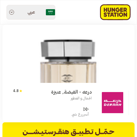
عربي
4.8
درعه - الفيضة, عنيزة
الجمال و العطور
أسرررع شي