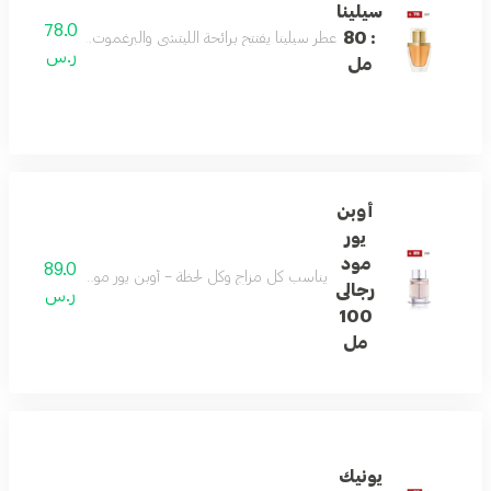
سيلينا
78.0
: 80
عطر سيلينا يفتتح برائحة الليتشي والبرغموت، ثم يتدرج إلى قل
ر.س
مل
أوبن
يور
مود
89.0
يناسب كل مزاج وكل لحظة – أوبن يور مود يمزج الحمضيات 
رجالى
ر.س
100
مل
يونيك