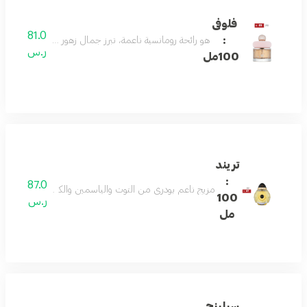
فلوفى
81.0
:
هو رائحة رومانسية ناعمة، تبرز جمال زهور الوادي والفريزيا
ر.س
100مل
تريند
:
87.0
مزيج ناعم بودري من التوت والياسمين والكراميل. يلتف حوله
100
ر.س
مل
سيلينج