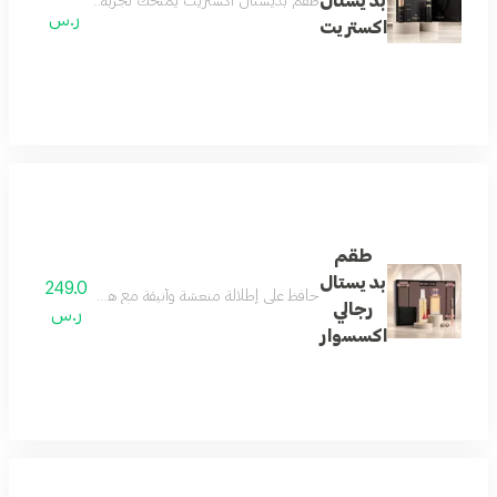
بديستال
طقم بديستال اكستريت يمنحك تجربة عطرية متكاملة تبدأ
ر.س
اكستريت
طقم
بديستال
249.0
حافظ على إطلالة منعشة وأنيقة مع هذه المجموعة الرجالي
رجالي
ر.س
اكسسوار