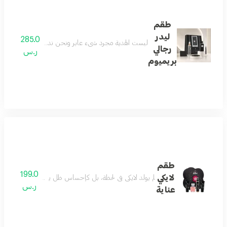
طقم
ليدر
285.0
ليست الهدية مجرد شيء عابر ونحن ندرك جيداً معناها الح
رجالي
ر.س
بريميوم
طقم
199.0
لايكي
لم يولد لايكي في لحظة، بل كإحساسٍ ظلّ يتشكّل بهدوء. بدأ ب
ر.س
عناية