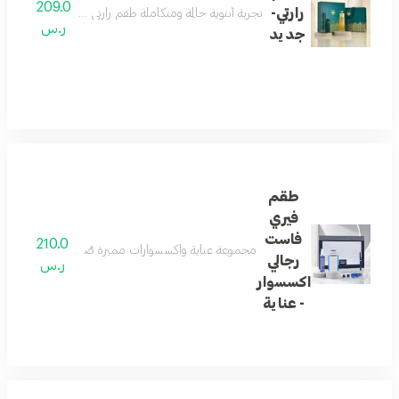
209.0
رارتي-
تجربة أنثوية حالمة ومتكاملة طقم رارتي يقدّم تجربة عطرية م
ر.س
جديد
طقم
فيري
فاست
210.0
مجموعة عناية واكسسوارات مميزة صُممت للرجل العصري، 
رجالي
ر.س
اكسسوار
- عناية