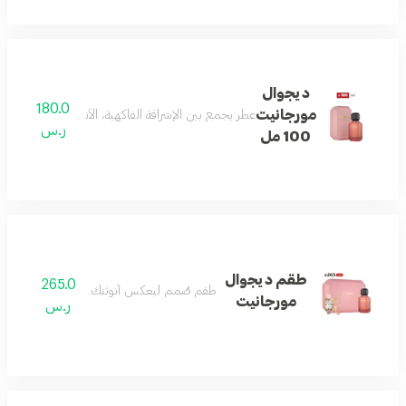
ديجوال
180.0
مورجانيت
عطر يجمع بين الإشراقة الفاكهية، الأناقة الزهرية، والدف
ر.س
100 مل
طقم ديجوال
265.0
طقم صُمم ليعكس أنوثتك بكل تفاصيلها
مورجانيت
ر.س