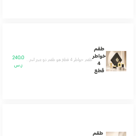
طقم
خواطر
240.0
طقم خواطر 4 قطع هو طقم ذو عبير آسر يحتوي علي عطر خواطر الذي يجمع بين اللمسات الشرقية الناعمة والنفحات الغربية الجذابة مزيج من الفريسيا والياسمين والكراميل
4
ر.س
قطع
طقم