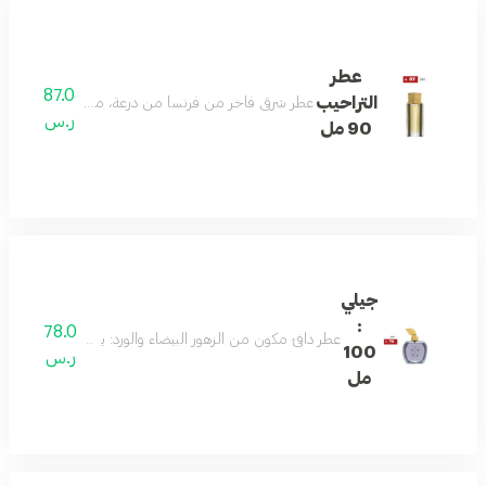
عطر
87.0
التراحيب
عطر شرقي فاخر من فرنسا من درعة، مثالي للرجال: يتميز بتركي
ر.س
90 مل
جيلي
:
78.0
عطر دافئ مكون من الزهور البيضاء والورد: يعكس جوهر السعادة
100
ر.س
مل