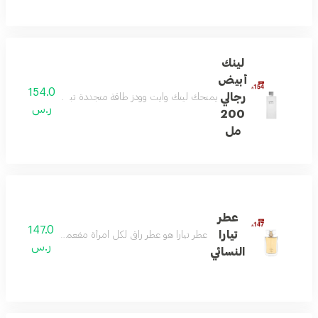
لينك
أبيض
154.0
رجالي
يمنحك لينك وايت وودز طاقة متجددة تبدأ بالبرغموت واللي
ر.س
200
مل
عطر
147.0
تيارا
عطر تيارا هو عطر راقي لكل امرأة مفعمة بالحيوية ولديها
ر.س
النسائي