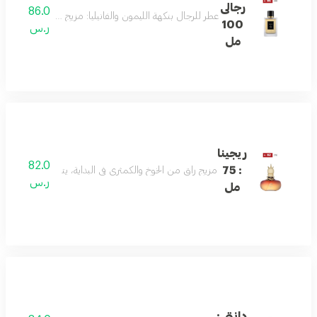
رجالى
86.0
عطر للرجال بنكهة الليمون والفانيليا: مزيج أنيق من الليمون،
100
ر.س
مل
ريجينا
82.0
: 75
مزيج راقٍ من الخوخ والكمثرى في البداية، يتناغم مع قلب من 
ر.س
مل
دانتى :