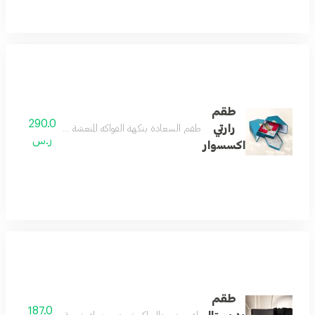
طقم
290.0
رارتي
طقم السعادة بنكهة الفواكه المنعشة وعبق الزهور المدهشة
ر.س
اكسسوار
طقم
187.0