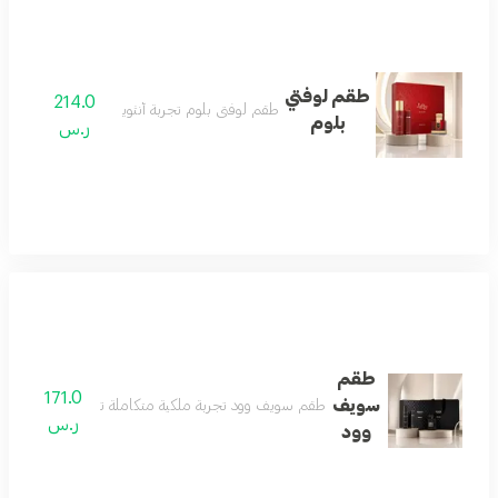
طقم لوفتي
214.0
طقم لوفتي بلوم تجربة أنثوية متكاملة
بلوم
ر.س
طقم
171.0
سويف
طقم سويف وود تجربة ملكية متكاملة تبدأ بعطر فاخر يعكس
ر.س
وود