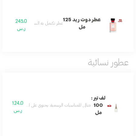
عطر دوت ريد 125
245.0
عطر تكتمل به السعاده
مل
ر.س
عطور نسائية
لف تير :
124.0
100
مثالي للمناسبات الرسمية: يحتوي على اليوسفي، وزهر الزن
ر.س
مل