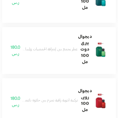
100
ر.س
مل
ديجوال
بيرى
180.0
دوت
عطر يجمع بين إشراقة الحمضيات ولمسات غورماند ناعمة، مد
ر.س
100
مل
ديجوال
روبى
180.0
تركيبة أنثوية راقية تمزج بين حلاوة ناعمة، قلب زهري فاخر، 
100
ر.س
مل