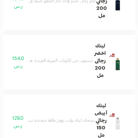
رجالي
عطر رجالي مميز وأحد أكثر العطور مبيعًا في السعودية، يمزج بين
ر.س
200
مل
لينك
اخضر
154.0
رجالى
مستوحى من المكونات العربية الفريدة: هذا العطر يمزج بين 
ر.س
200
مل
لينك
أبيض
129.0
رجالي
يمنحك لينك وايت وودز طاقة متجددة تبدأ بالبرغموت واللي
ر.س
150
مل