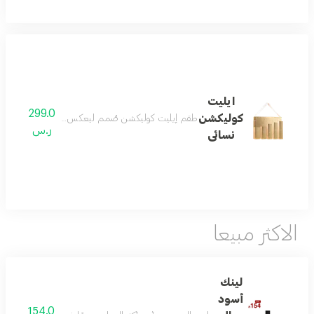
ايليت
299.0
كوليكشن
طقم إيليت كوليكشن صُمم ليعكس مفهوم الفخامة الحقيق
ر.س
نسائى
الاكثر مبيعا
لينك
أسود
154.0