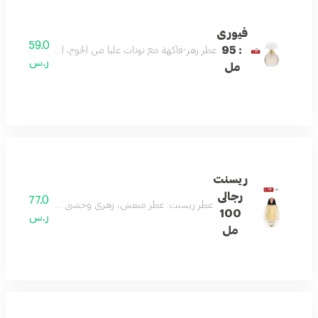
فيورى
59.0
: 95
عطر زهر-فاكهة مع نوتات عليا من الخوخ، التوت الأسود، البرقوق
ر.س
مل
ريسنت
رجالى
77.0
عطر ريسنت: عطر منعش، زهري وخشبي يحتوي على الحمضيات، 
100
ر.س
مل