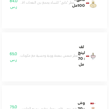
84.0
عطر "دانتي" للنساء يجمع بين النفحات الحلوة والعميقة ليمنحك
100مل
ر.س
لف
لينج
65.0
عطر منعش بنغمة وردية وخشبية مع مكونات علوية من الليمون و
: 70
ر.س
مل
وش
75.0
: 70
رفيق يومي فاخر، بعطر توقيعي يمزج الغاردينيا واليوسفي والعن