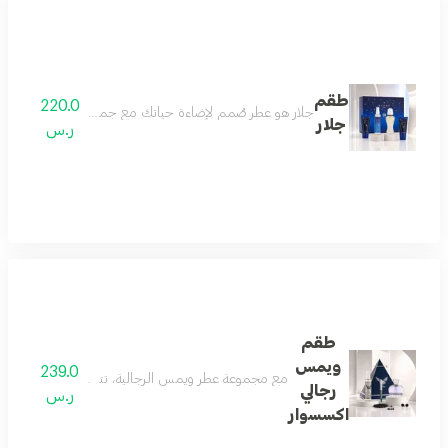
طقم
220.0
جلار هو عطر صُمم لإضاءة حياتك مع جميع بريقه. يبدأ بنفحات من 
جلار
ر.س
طقم
ويمس
239.0
مع مجموعة عطر ويمس الرجالية، تتحدث الأناقة عن نفس
رجالي
ر.س
اكسسوار