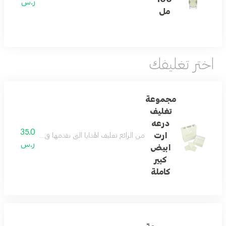
ر.س
مل
اختر تغليفك
مجموعة
تغليف
درعه
35.0
ارت
من الرائع تغليف الهدايا التي نقدمها في حياتنا ... و
ر.س
ابيض
كبير
كاملة