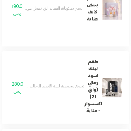
بيتش
190.0
يتميز بمكوناته الفعالة التي تعمل على ترطيب الجسم و
لايف
ر.س
عناية
طقم
لينك
اسود
رجالي
280.0
تجمع مجموعة لينك الأسود الرجالية بين الأناقة العصري
(واي
ر.س
21)
اكسسوار
- عناية