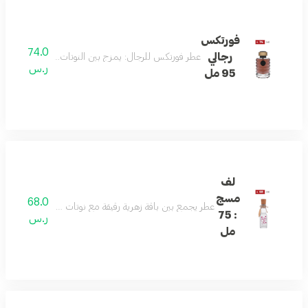
فورتكس
74.0
رجالي
عطر فورتكس للرجال: يمزج بين النوتات الحمضية المنعشة م
ر.س
95 مل
لف
مسج
68.0
عطر يجمع بين باقة زهرية رقيقة مع نوتات مسكية ناعمة: تبدأ ا
: 75
ر.س
مل