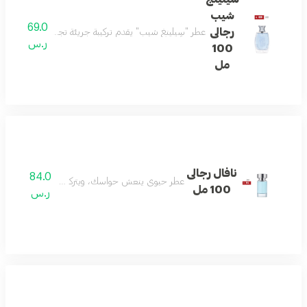
شيب
69.0
رجالى
عطر "سِيلينغ شيب" يقدم تركيبة جريئة تجمع بين انتعاش الب
ر.س
100
مل
نافال رجالى
84.0
عطر حيوي ينعش حواسك، ويتركك منتعشًا ومليئًا بال
100 مل
ر.س