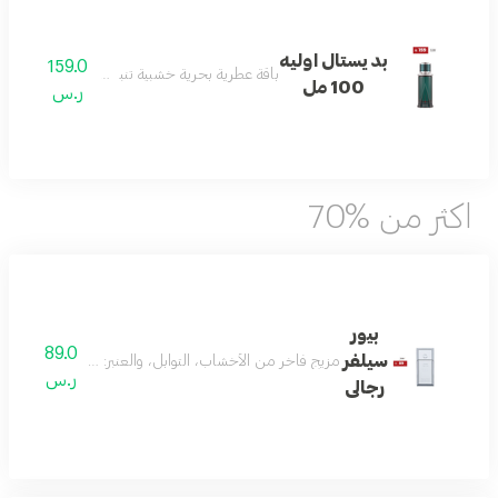
بديستال اوليه
159.0
باقة عطرية بحرية خشبية تنبض بالانتعاش والأناق
100 مل
ر.س
اكثر من %70
بيور
89.0
سيلفر
مزيج فاخر من الأخشاب، التوابل، والعنبر: مع النوتات العليا من الفلفل الأحمر،
ر.س
رجالى