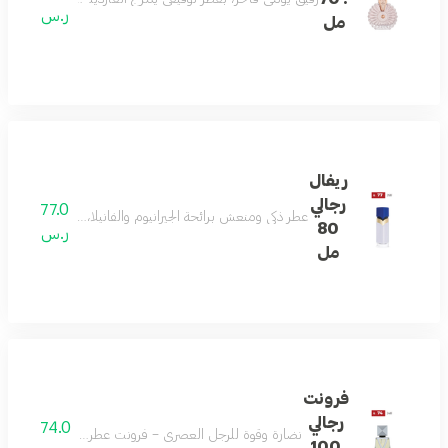
ر.س
مل
ريفال
رجالي
77.0
عطر ذكي ومنعش برائحة الجيرانيوم والفانيلا، مع ملاحظات 
80
ر.س
مل
فرونت
رجالي
74.0
نضارة وقوة للرجل العصري – فرونت عطر رجالي منعش بالليم
100