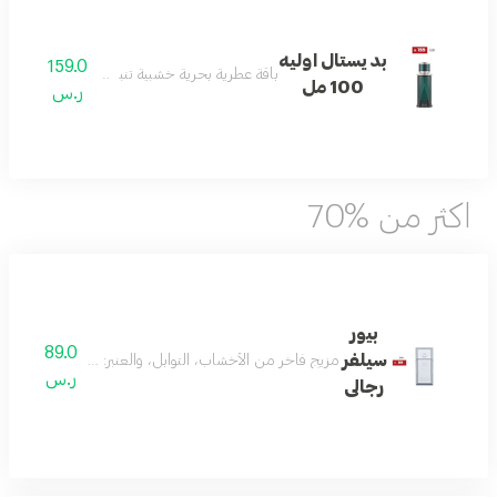
بديستال اوليه
159.0
باقة عطرية بحرية خشبية تنبض بالانتعاش والأناق
100 مل
ر.س
اكثر من %70
بيور
89.0
سيلفر
مزيج فاخر من الأخشاب، التوابل، والعنبر: مع النوتات العليا من الفلفل الأحمر،
ر.س
رجالى