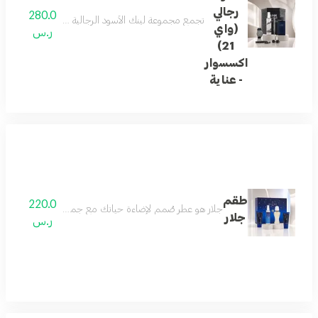
رجالي
280.0
تجمع مجموعة لينك الأسود الرجالية بين الأناقة العصري
(واي
ر.س
21)
اكسسوار
- عناية
طقم
220.0
جلار هو عطر صُمم لإضاءة حياتك مع جميع بريقه. يبدأ بنفحات من 
جلار
ر.س