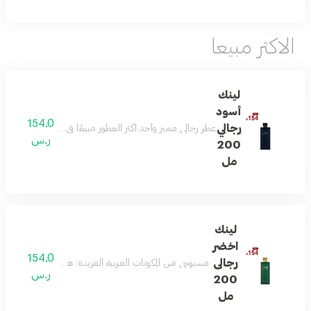
الاكثر مبيعا
لينك
أسود
154.0
رجالي
عطر رجالي مميز وأحد أكثر العطور مبيعًا في السعودية، يمزج بين
ر.س
200
مل
لينك
اخضر
154.0
رجالى
مستوحى من المكونات العربية الفريدة: هذا العطر يمزج بين 
ر.س
200
مل