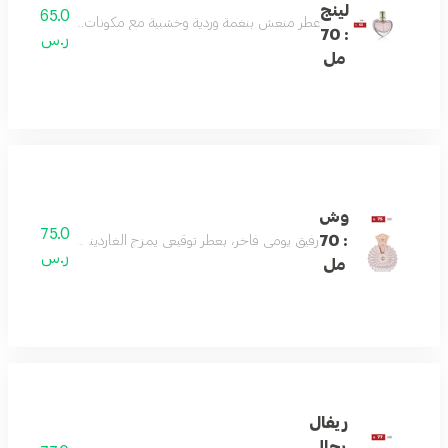
لينج
65.0
عطر منعش بنغمة وردية وخشبية مع مكونات علوية من الليمون و
: 70
ر.س
مل
وش
75.0
: 70
رفيق يومي فاخر، بعطر توقيعي يمزج الغاردينيا واليوسفي والعن
ر.س
مل
ريفال
رجالي