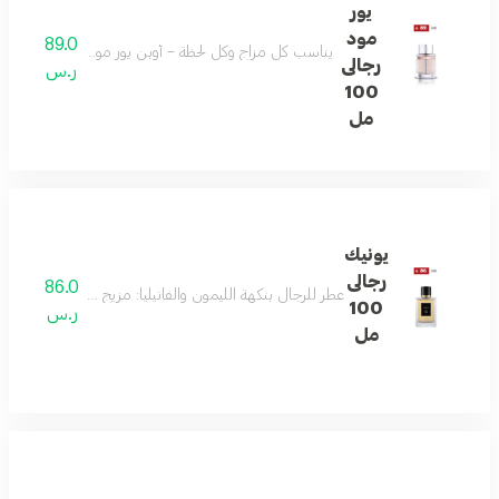
يور
مود
89.0
يناسب كل مزاج وكل لحظة – أوبن يور مود يمزج الحمضيات 
رجالى
ر.س
100
مل
يونيك
رجالى
86.0
عطر للرجال بنكهة الليمون والفانيليا: مزيج أنيق من الليمون،
100
ر.س
مل