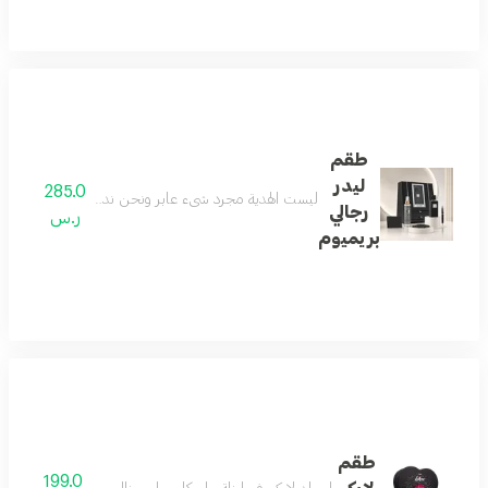
طقم
ليدر
285.0
ليست الهدية مجرد شيء عابر ونحن ندرك جيداً معناها الح
رجالي
ر.س
بريميوم
طقم
199.0