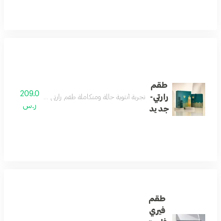
طقم
209.0
رارتي-
تجربة أنثوية حالمة ومتكاملة طقم رارتي يقدّم تجربة عطرية م
ر.س
جديد
طقم
فيري