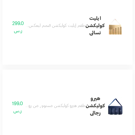
ايليت
299.0
كوليكشن
طقم إيليت كوليكشن صُمم ليعكس مفهوم الفخامة الحقيق
ر.س
نسائى
هيرو
199.0
كوليكشن
طقم هيرو كوليكشن مستوحى من روح المغامرة والطاقة وال
ر.س
رجالى