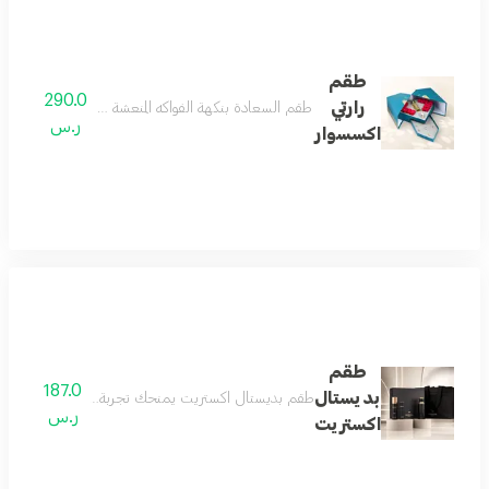
طقم
290.0
رارتي
طقم السعادة بنكهة الفواكه المنعشة وعبق الزهور المدهشة
ر.س
اكسسوار
طقم
187.0
بديستال
طقم بديستال اكستريت يمنحك تجربة عطرية متكاملة تبدأ
ر.س
اكستريت