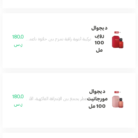
ديجوال
روبى
180.0
تركيبة أنثوية راقية تمزج بين حلاوة ناعمة، قلب زهري فاخر، 
100
ر.س
مل
ديجوال
180.0
مورجانيت
عطر يجمع بين الإشراقة الفاكهية، الأناقة الزهرية، والدف
ر.س
100 مل