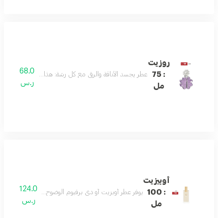
روزيت
68.0
: 75
عطر يجسد الأناقة والرقي مع كل رشة: هذا العطر الفاخر يمزج 
ر.س
مل
أوبيزيت
124.0
: 100
يوفر عطر أوبزيت أو دي برفيوم الوضوح العقلي والاسترخاء 
ر.س
مل