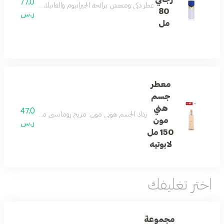
77.0
عطر ذكي ومنعش برائحة الجيرانيوم والفانيلا، مع ملاحظات 
80
ر.س
مل
معطر
جسم
هني
47.0
رذاذ الجسم هوني مون: مزيج رومانسي من البرغموت، اليوس
مون
ر.س
150 مل
لابوتيه
اختر تغليفك
مجموعة