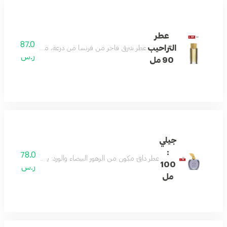
عطر
87.0
التراحيب
عطر شرقي فاخر من فرنسا من درعة، مثالي للرجال: يتميز بتركي
ر.س
90 مل
جيلي
:
78.0
عطر دافئ مكون من الزهور البيضاء والورد: يعكس جوهر السعادة
100
ر.س
مل