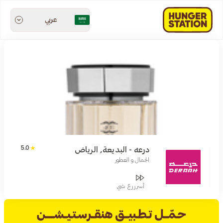
عربي
5.0
درعه - البديعة, الرياض
الجمال و العطور
أسرررع شي