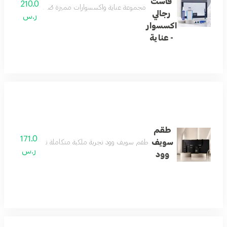
فاست
210.0
مجموعة عناية واكسسوارات مميزة صُممت للرجل العصري، 
رجالي
ر.س
اكسسوار
- عناية
طقم
171.0
سويف
طقم سويف وود تجربة ملكية متكاملة تبدأ بعطر فاخر يعكس
ر.س
وود