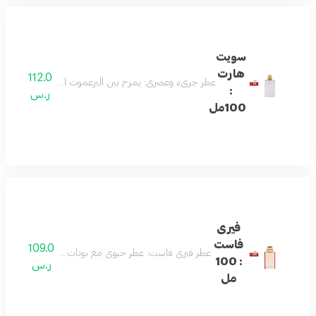
سويت
هارت
112.0
عطر جريء وعصري: يمزج بين البرغموت الطازج والأناناس مع
:
ر.س
100مل
فيرى
فاست
109.0
عطر فيري فاست: عطر حيوي مع نوتات زهرية وفاكهية، مثا
: 100
ر.س
مل