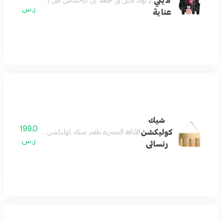
لايكي
لم يولد لايكي في لحظة، بل كإحساسٍ ظلّ يتشكّل بهدوء. بدأ ب
ر.س
عناية
شيك
199.0
كوليكشن
الأناقة العصرية طقم شيك كوليكشن يجسد المرأة العصرية 
ر.س
رنسائى