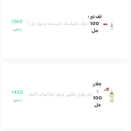
لف تير :
124.0
100
مثالي للمناسبات الرسمية: يحتوي على اليوسفي، وزهر الزن
ر.س
مل
جلار
:
143.0
عطر زهري، فاكهي وحلو: مع النوتات العليا من اليوسفي والفواكه الحمراء، قلب من الورد، 
100
ر.س
مل