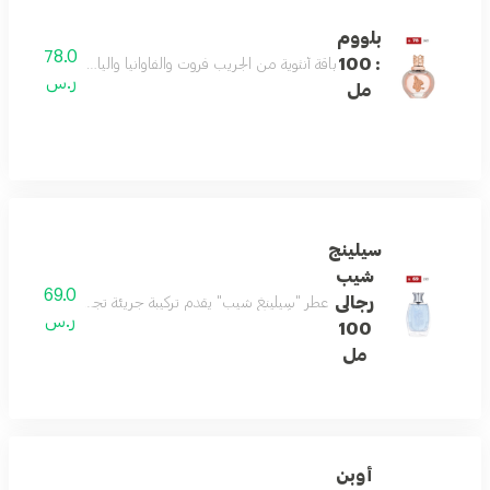
بلووم
78.0
: 100
باقة أنثوية من الجريب فروت والفاوانيا والياسمين تتوازن مع
ر.س
مل
سيلينج
شيب
69.0
رجالى
عطر "سِيلينغ شيب" يقدم تركيبة جريئة تجمع بين انتعاش الب
ر.س
100
مل
أوبن