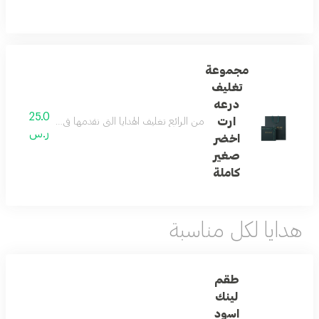
مجموعة
تغليف
درعه
25.0
ارت
من الرائع تغليف الهدايا التي نقدمها في حياتنا ... و
ر.س
اخضر
صغير
كاملة
هدايا لكل مناسبة
طقم
لينك
اسود