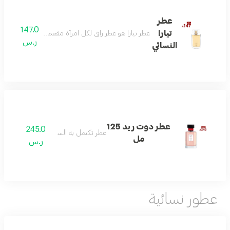
عطر
147.0
تيارا
عطر تيارا هو عطر راقي لكل امرأة مفعمة بالحيوية ولديها
ر.س
النسائي
عطر دوت ريد 125
245.0
عطر تكتمل به السعاده
مل
ر.س
عطور نسائية