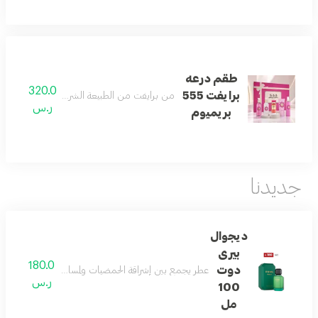
طقم درعه
320.0
برايفت 555
من برايفت من الطبيعة الشرقية الخلابة أخشابها
ر.س
بريميوم
جديدنا
ديجوال
بيرى
180.0
دوت
عطر يجمع بين إشراقة الحمضيات ولمسات غورماند ناعمة، مد
ر.س
100
مل