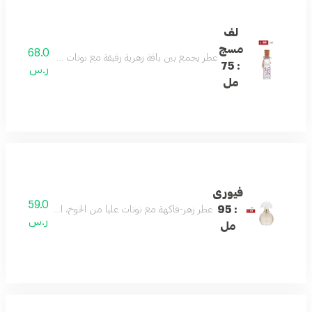
لف
مسج
68.0
عطر يجمع بين باقة زهرية رقيقة مع نوتات مسكية ناعمة: تبدأ ا
: 75
ر.س
مل
فيورى
59.0
: 95
عطر زهر-فاكهة مع نوتات عليا من الخوخ، التوت الأسود، البرقوق
ر.س
مل