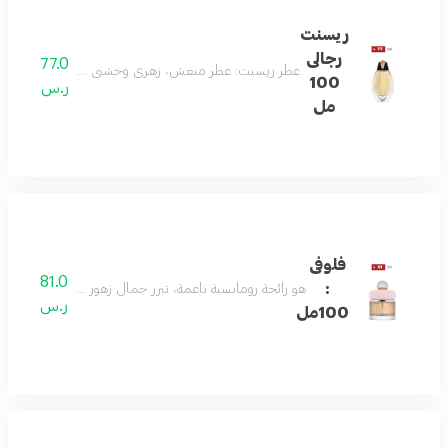
ريسنت
رجالى
77.0
عطر ريسنت: عطر منعش، زهري وخشبي يحتوي على الحمضيات، 
100
ر.س
مل
فلوفى
81.0
:
هو رائحة رومانسية ناعمة، تبرز جمال زهور الوادي والفريزيا
ر.س
100مل