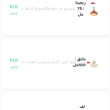
ريجينا
82.0
: 75
مزيج راقٍ من الخوخ والكمثرى في البداية، يتناغم مع قلب من 
ر.س
مل
دانتى :
84.0
عطر "دانتي" للنساء يجمع بين النفحات الحلوة والعميقة ليمنحك
100مل
ر.س
لف