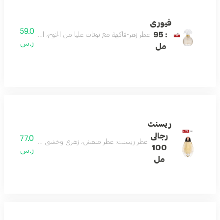
فيورى
59.0
: 95
عطر زهر-فاكهة مع نوتات عليا من الخوخ، التوت الأسود، البرقوق
ر.س
مل
ريسنت
رجالى
77.0
عطر ريسنت: عطر منعش، زهري وخشبي يحتوي على الحمضيات، 
100
ر.س
مل