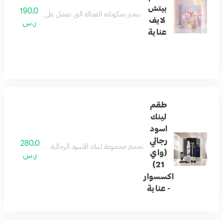
بيتش
190.0
يتميز بمكوناته الفعالة التي تعمل على ترطيب الجسم و
لايف
ر.س
عناية
طقم
لينك
اسود
رجالي
280.0
تجمع مجموعة لينك الأسود الرجالية بين الأناقة العصري
(واي
ر.س
21)
اكسسوار
- عناية