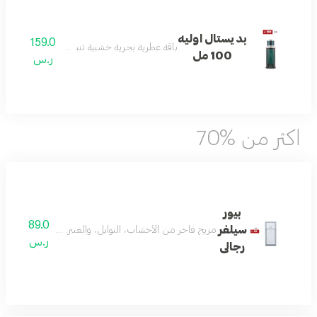
بديستال اوليه
159.0
باقة عطرية بحرية خشبية تنبض بالانتعاش والأناق
100 مل
ر.س
اكثر من %70
بيور
89.0
سيلفر
مزيج فاخر من الأخشاب، التوابل، والعنبر: مع النوتات العليا من الفلفل الأحمر،
ر.س
رجالى