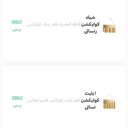
شيك
199.0
كوليكشن
الأناقة العصرية طقم شيك كوليكشن يجسد المرأة العصرية 
ر.س
رنسائى
ايليت
299.0
كوليكشن
طقم إيليت كوليكشن صُمم ليعكس مفهوم الفخامة الحقيق
ر.س
نسائى