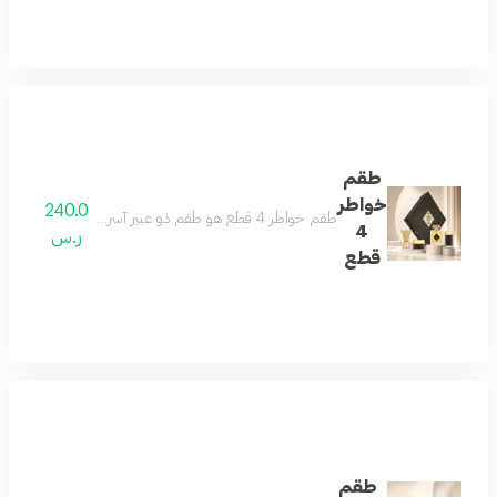
طقم
خواطر
240.0
طقم خواطر 4 قطع هو طقم ذو عبير آسر يحتوي علي عطر خواطر الذي يجمع بين اللمسات الشرقية الناعمة والنفحات الغربية الجذابة مزيج من الفريسيا والياسمين والكراميل
4
ر.س
قطع
طقم