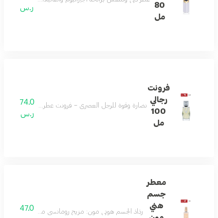
80
ر.س
مل
فرونت
رجالي
74.0
نضارة وقوة للرجل العصري – فرونت عطر رجالي منعش بالليم
100
ر.س
مل
معطر
جسم
هني
47.0
رذاذ الجسم هوني مون: مزيج رومانسي من البرغموت، اليوس
مون