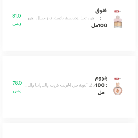
فلوفى
81.0
:
هو رائحة رومانسية ناعمة، تبرز جمال زهور الوادي والفريزيا
ر.س
100مل
بلووم
78.0
: 100
باقة أنثوية من الجريب فروت والفاوانيا والياسمين تتوازن مع
ر.س
مل