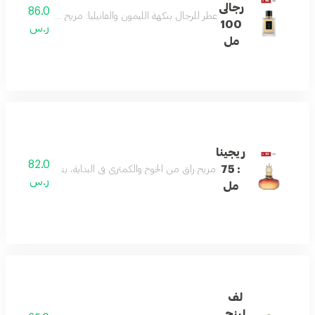
رجالى
86.0
عطر للرجال بنكهة الليمون والفانيليا: مزيج أنيق من الليمون،
100
ر.س
مل
ريجينا
82.0
: 75
مزيج راقٍ من الخوخ والكمثرى في البداية، يتناغم مع قلب من 
ر.س
مل
لف
لينج