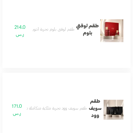
طقم لوفتي
214.0
طقم لوفتي بلوم تجربة أنثوية متكاملة
بلوم
ر.س
طقم
171.0
سويف
طقم سويف وود تجربة ملكية متكاملة تبدأ بعطر فاخر يعكس
ر.س
وود