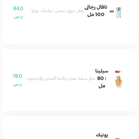
نافال رجالى
84.0
عطر حيوي ينعش حواسك، ويتركك منتعشًا ومليئًا بال
100 مل
ر.س
سيلينا
78.0
: 80
عطر سيلينا يفتتح برائحة الليتشي والبرغموت، ثم يتدرج إلى قل
ر.س
مل
يونيك