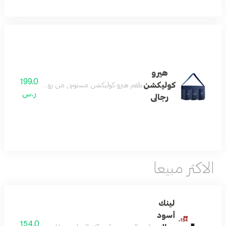
هيرو
199.0
كوليكشن
طقم هيرو كوليكشن مستوحى من روح المغامرة والطاقة وال
ر.س
رجالى
الاكثر مبيعا
لينك
أسود
154.0