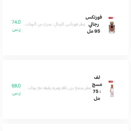
فورتكس
74.0
رجالي
عطر فورتكس للرجال: يمزج بين النوتات الحمضية المنعشة م
ر.س
95 مل
لف
مسج
68.0
عطر يجمع بين باقة زهرية رقيقة مع نوتات مسكية ناعمة: تبدأ ا
: 75
ر.س
مل