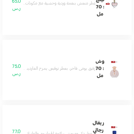
65.0
عطر منعش بنغمة وردية وخشبية مع مكونات علوية من الليمون و
: 70
ر.س
مل
وش
75.0
: 70
رفيق يومي فاخر، بعطر توقيعي يمزج الغاردينيا واليوسفي والعن
ر.س
مل
ريفال
رجالي
77.0
عطر ذكي ومنعش برائحة الجيرانيوم والفانيلا، مع ملاحظات 