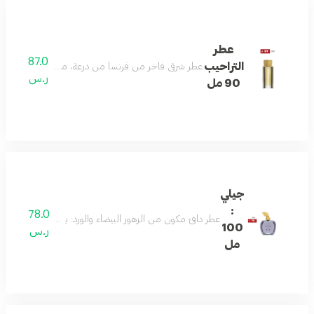
عطر
87.0
التراحيب
عطر شرقي فاخر من فرنسا من درعة، مثالي للرجال: يتميز بتركي
ر.س
90 مل
جيلي
:
78.0
عطر دافئ مكون من الزهور البيضاء والورد: يعكس جوهر السعادة
100
ر.س
مل