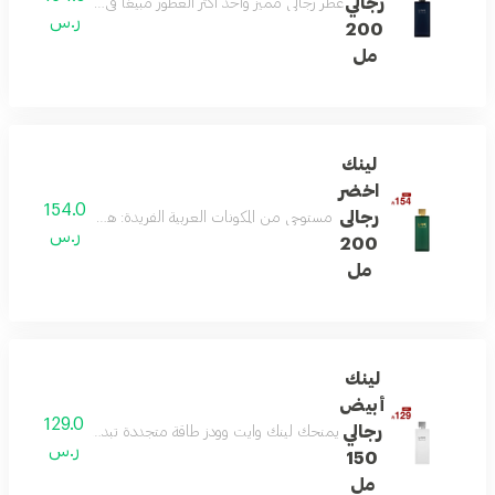
رجالي
عطر رجالي مميز وأحد أكثر العطور مبيعًا في السعودية، يمزج بين
ر.س
200
مل
لينك
اخضر
154.0
رجالى
مستوحى من المكونات العربية الفريدة: هذا العطر يمزج بين 
ر.س
200
مل
لينك
أبيض
129.0
رجالي
يمنحك لينك وايت وودز طاقة متجددة تبدأ بالبرغموت واللي
ر.س
150
مل