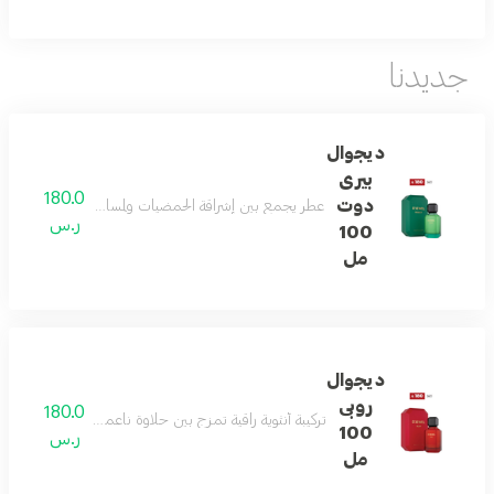
جديدنا
ديجوال
بيرى
180.0
دوت
عطر يجمع بين إشراقة الحمضيات ولمسات غورماند ناعمة، مد
ر.س
100
مل
ديجوال
روبى
180.0
تركيبة أنثوية راقية تمزج بين حلاوة ناعمة، قلب زهري فاخر، 
100
ر.س
مل