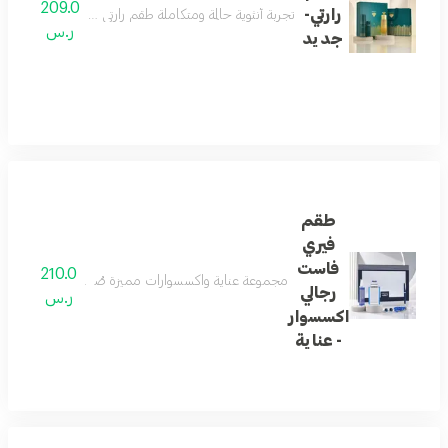
209.0
رارتي-
تجربة أنثوية حالمة ومتكاملة طقم رارتي يقدّم تجربة عطرية م
ر.س
جديد
طقم
فيري
فاست
210.0
مجموعة عناية واكسسوارات مميزة صُممت للرجل العصري، 
رجالي
ر.س
اكسسوار
- عناية