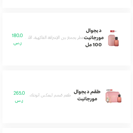
ديجوال
180.0
مورجانيت
عطر يجمع بين الإشراقة الفاكهية، الأناقة الزهرية، والدف
ر.س
100 مل
طقم ديجوال
265.0
طقم صُمم ليعكس أنوثتك بكل تفاصيلها
مورجانيت
ر.س