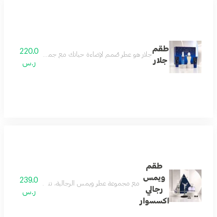
طقم
220.0
جلار هو عطر صُمم لإضاءة حياتك مع جميع بريقه. يبدأ بنفحات من 
جلار
ر.س
طقم
ويمس
239.0
مع مجموعة عطر ويمس الرجالية، تتحدث الأناقة عن نفس
رجالي
ر.س
اكسسوار