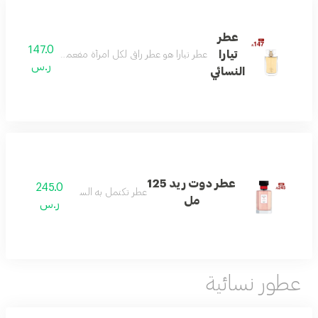
عطر
147.0
تيارا
عطر تيارا هو عطر راقي لكل امرأة مفعمة بالحيوية ولديها
ر.س
النسائي
عطر دوت ريد 125
245.0
عطر تكتمل به السعاده
مل
ر.س
عطور نسائية