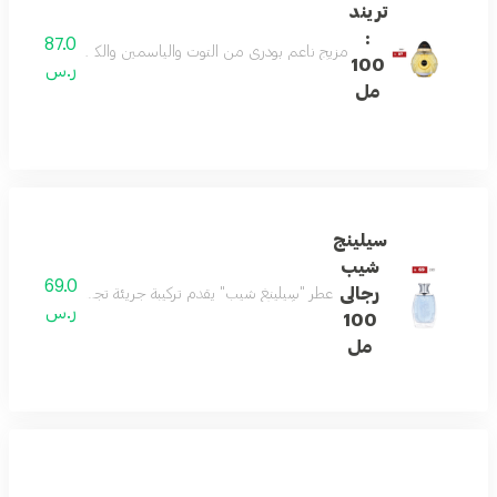
تريند
:
87.0
مزيج ناعم بودري من التوت والياسمين والكراميل. يلتف حوله
100
ر.س
مل
سيلينج
شيب
69.0
رجالى
عطر "سِيلينغ شيب" يقدم تركيبة جريئة تجمع بين انتعاش الب
ر.س
100
مل