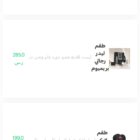
طقم
ليدر
285.0
ليست الهدية مجرد شيء عابر ونحن ندرك جيداً معناها الح
رجالي
ر.س
بريميوم
طقم
199.0