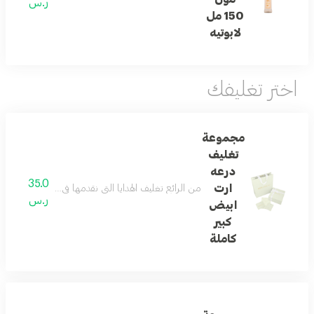
ر.س
150 مل
لابوتيه
اختر تغليفك
مجموعة
تغليف
درعه
35.0
ارت
من الرائع تغليف الهدايا التي نقدمها في حياتنا ... و
ر.س
ابيض
كبير
كاملة