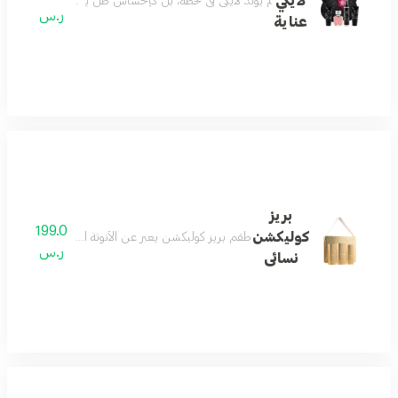
لايكي
لم يولد لايكي في لحظة، بل كإحساسٍ ظلّ يتشكّل بهدوء. بدأ ب
ر.س
عناية
بريز
199.0
كوليكشن
طقم بريز كوليكشن يعبر عن الأنوثة الرقيقة التي تمزج ب
ر.س
نسائى