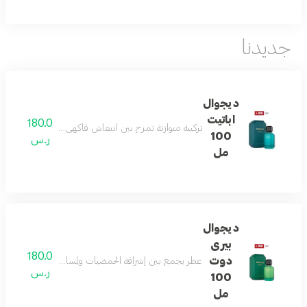
جديدنا
ديجوال
اباتيت
180.0
تركيبة متوازنة تمزج بين انتعاش فاكهي مشرق، قلب زهري أ
100
ر.س
مل
ديجوال
بيرى
180.0
دوت
عطر يجمع بين إشراقة الحمضيات ولمسات غورماند ناعمة، مد
ر.س
100
مل