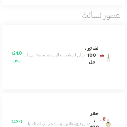
عطور نسائية
لف تير :
124.0
100
مثالي للمناسبات الرسمية: يحتوي على اليوسفي، وزهر الزن
ر.س
مل
جلار
:
143.0
عطر زهري، فاكهي وحلو: مع النوتات العليا من اليوسفي والفواكه الحمراء، قلب من الورد، 