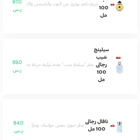
:
87.0
مزيج ناعم بودري من التوت والياسمين والكراميل. يلتف حوله
100
ر.س
مل
سيلينج
شيب
69.0
رجالى
عطر "سِيلينغ شيب" يقدم تركيبة جريئة تجمع بين انتعاش الب
ر.س
100
مل
نافال رجالى
84.0
عطر حيوي ينعش حواسك، ويتركك منتعشًا ومليئًا بال
100 مل
ر.س