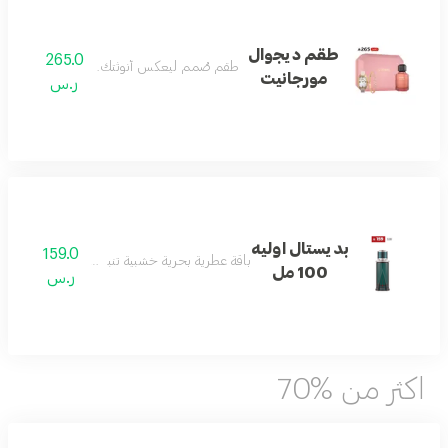
طقم ديجوال
265.0
طقم صُمم ليعكس أنوثتك بكل تفاصيلها
مورجانيت
ر.س
بديستال اوليه
159.0
باقة عطرية بحرية خشبية تنبض بالانتعاش والأناق
100 مل
ر.س
اكثر من %70