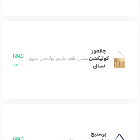
جلامور
199.0
كوليكشن
يعكس طقم جلامور كوليكشن مفهوم الأنوثة الجذابة التي
ر.س
نسائى
برستيج
199.0