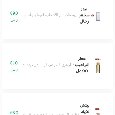
بيور
89.0
سيلفر
مزيج فاخر من الأخشاب، التوابل، والعنبر: مع النوتات العليا من الفلفل الأحمر،
ر.س
رجالى
عطر
87.0
التراحيب
عطر شرقي فاخر من فرنسا من درعة، مثالي للرجال: يتميز بتركي
ر.س
90 مل
بيتش
لايف
68.0
عطر نسائي منعش من الزهور والفواكه، يجمع بين الليمون، الزنجبيل، الورد، 