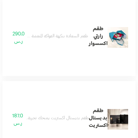
طقم
290.0
رارتي
طقم السعادة بنكهة الفواكه المنعشة وعبق الزهور المدهشة
ر.س
اكسسوار
طقم
187.0
بديستال
طقم بديستال اكستريت يمنحك تجربة عطرية متكاملة تبدأ
ر.س
اكستريت