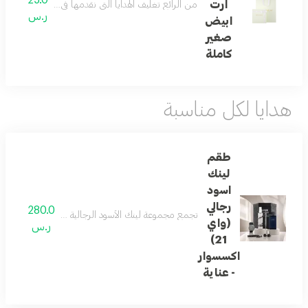
ارت
من الرائع تغليف الهدايا التي نقدمها في حياتنا ... و
ر.س
ابيض
صغير
كاملة
هدايا لكل مناسبة
طقم
لينك
اسود
رجالي
280.0
تجمع مجموعة لينك الأسود الرجالية بين الأناقة العصري
(واي
ر.س
21)
اكسسوار
- عناية