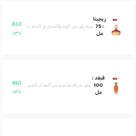
ريجينا
82.0
: 75
مزيج راقٍ من الخوخ والكمثرى في البداية، يتناغم مع قلب من 
ر.س
مل
فيفد :
89.0
100
عطر بحر المحيط مزيج من النفحات البحرية والأخشاب المنع
ر.س
مل