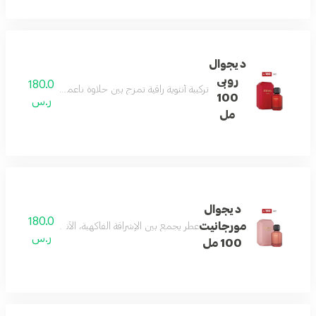
ديجوال
روبى
180.0
تركيبة أنثوية راقية تمزج بين حلاوة ناعمة، قلب زهري فاخر، 
100
ر.س
مل
ديجوال
180.0
مورجانيت
عطر يجمع بين الإشراقة الفاكهية، الأناقة الزهرية، والدف
ر.س
100 مل