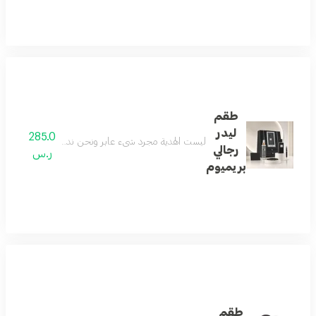
طقم
ليدر
285.0
ليست الهدية مجرد شيء عابر ونحن ندرك جيداً معناها الح
رجالي
ر.س
بريميوم
طقم