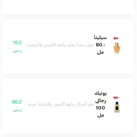
سيلينا
78.0
: 80
عطر سيلينا يفتتح برائحة الليتشي والبرغموت، ثم يتدرج إلى قل
ر.س
مل
يونيك
رجالى
86.0
عطر للرجال بنكهة الليمون والفانيليا: مزيج أنيق من الليمون،
100
ر.س
مل