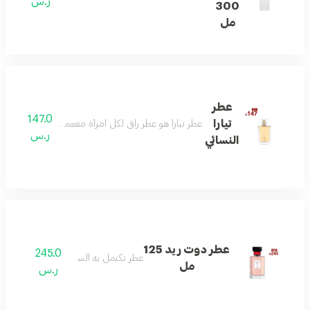
ر.س
300
مل
عطر
147.0
تيارا
عطر تيارا هو عطر راقي لكل امرأة مفعمة بالحيوية ولديها
ر.س
النسائي
عطر دوت ريد 125
245.0
عطر تكتمل به السعاده
مل
ر.س