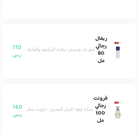
ريفال
رجالي
77.0
عطر ذكي ومنعش برائحة الجيرانيوم والفانيلا، مع ملاحظات 
80
ر.س
مل
فرونت
رجالي
74.0
نضارة وقوة للرجل العصري – فرونت عطر رجالي منعش بالليم
100
ر.س
مل