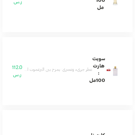
100
ر.س
مل
سويت
هارت
112.0
عطر جريء وعصري: يمزج بين البرغموت الطازج والأناناس مع
:
ر.س
100مل