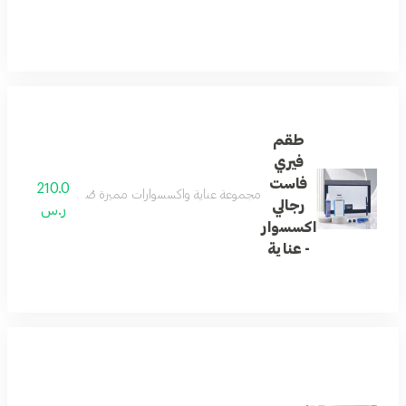
طقم
فيري
فاست
210.0
مجموعة عناية واكسسوارات مميزة صُممت للرجل العصري، 
رجالي
ر.س
اكسسوار
- عناية