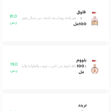
فلوفى
81.0
:
هو رائحة رومانسية ناعمة، تبرز جمال زهور الوادي والفريزيا
ر.س
100مل
بلووم
78.0
: 100
باقة أنثوية من الجريب فروت والفاوانيا والياسمين تتوازن مع
ر.س
مل
تريند