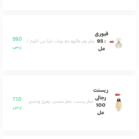
فيورى
59.0
: 95
عطر زهر-فاكهة مع نوتات عليا من الخوخ، التوت الأسود، البرقوق
ر.س
مل
ريسنت
رجالى
77.0
عطر ريسنت: عطر منعش، زهري وخشبي يحتوي على الحمضيات، 
100
ر.س
مل