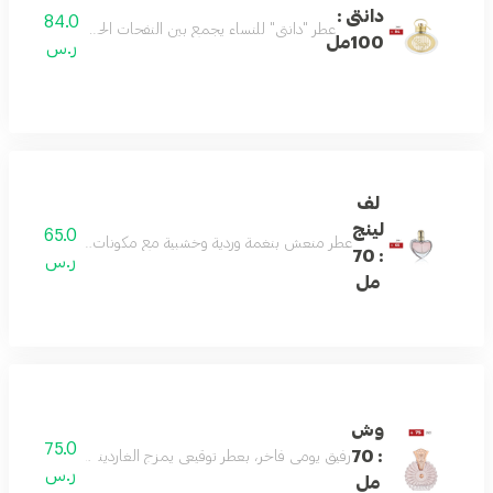
دانتى :
84.0
عطر "دانتي" للنساء يجمع بين النفحات الحلوة والعميقة ليمنحك
100مل
ر.س
لف
لينج
65.0
عطر منعش بنغمة وردية وخشبية مع مكونات علوية من الليمون و
: 70
ر.س
مل
وش
75.0
: 70
رفيق يومي فاخر، بعطر توقيعي يمزج الغاردينيا واليوسفي والعن
ر.س
مل