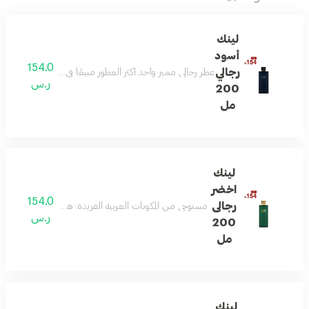
لينك
أسود
154.0
رجالي
عطر رجالي مميز وأحد أكثر العطور مبيعًا في السعودية، يمزج بين
ر.س
200
مل
لينك
اخضر
154.0
رجالى
مستوحى من المكونات العربية الفريدة: هذا العطر يمزج بين 
ر.س
200
مل
لينك