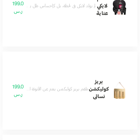
199.0
لايكي
لم يولد لايكي في لحظة، بل كإحساسٍ ظلّ يتشكّل بهدوء. بدأ ب
ر.س
عناية
بريز
199.0
كوليكشن
طقم بريز كوليكشن يعبر عن الأنوثة الرقيقة التي تمزج ب
ر.س
نسائى