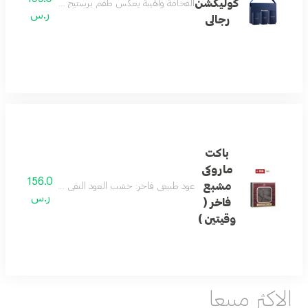
كوليكشن
الفخامة والهيبة يعكس طقم برستيج كوليكشن مفهوم الهيب
ر.س
رجالى
باكت
ماروكى
156.0
مشبع
عود طبيعي فاخر: خشب العود النقي معبأ برائحة غنية ومميزة، مثالي للحرق
ر.س
فاخر (
وقيتين )
الاكثر مبيعا