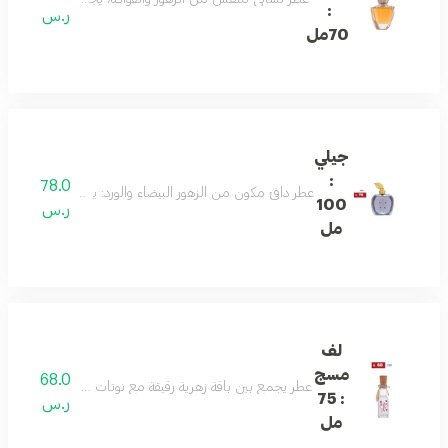
:
ر.س
70مل
جيلي
:
78.0
عطر دافئ مكون من الزهور البيضاء والورد: يعكس جوهر السعادة
100
ر.س
مل
لف
مسج
68.0
عطر يجمع بين باقة زهرية رقيقة مع نوتات مسكية ناعمة: تبدأ ا
: 75
ر.س
مل