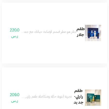
طقم
220.0
جلار هو عطر صُمم لإضاءة حياتك مع جميع بريقه. يبدأ بنفحات من 
جلار
ر.س
طقم
209.0
رارتي-
تجربة أنثوية حالمة ومتكاملة طقم رارتي يقدّم تجربة عطرية م
ر.س
جديد