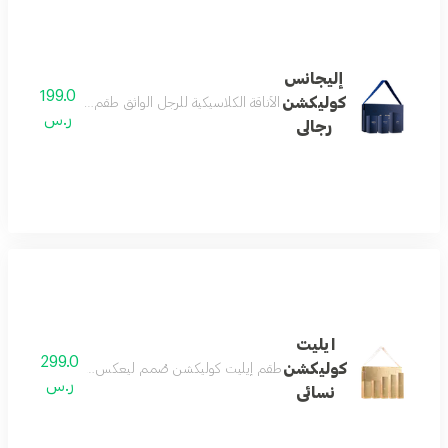
إليجانس
199.0
كوليكشن
الأناقة الكلاسيكية للرجل الواثق طقم إليجانس كوليكشن 
ر.س
رجالى
ايليت
299.0
كوليكشن
طقم إيليت كوليكشن صُمم ليعكس مفهوم الفخامة الحقيق
ر.س
نسائى