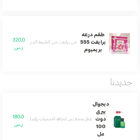
طقم درعه
320.0
برايفت 555
من برايفت من الطبيعة الشرقية الخلابة أخشابها
ر.س
بريميوم
جديدنا
ديجوال
بيرى
180.0
دوت
عطر يجمع بين إشراقة الحمضيات ولمسات غورماند ناعمة، مد
ر.س
100
مل