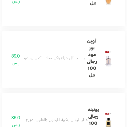
ر.س
مل
أوبن
يور
مود
89.0
يناسب كل مزاج وكل لحظة – أوبن يور مود يمزج الحمضيات 
رجالى
ر.س
100
مل
يونيك
رجالى
86.0
عطر للرجال بنكهة الليمون والفانيليا: مزيج أنيق من الليمون،
100
ر.س