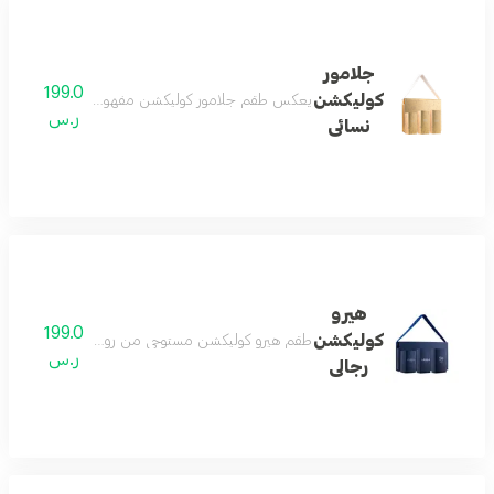
جلامور
199.0
كوليكشن
يعكس طقم جلامور كوليكشن مفهوم الأنوثة الجذابة التي
ر.س
نسائى
هيرو
199.0
كوليكشن
طقم هيرو كوليكشن مستوحى من روح المغامرة والطاقة وال
ر.س
رجالى