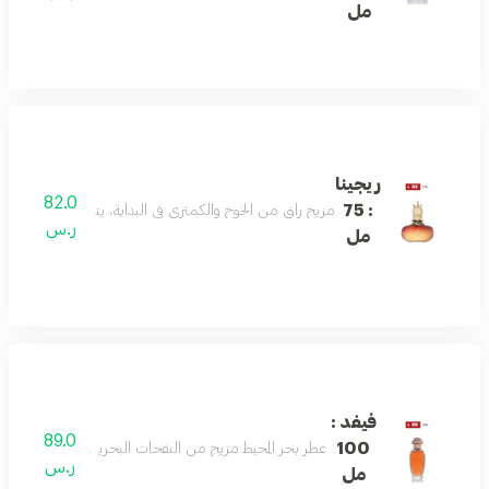
مل
ريجينا
82.0
: 75
مزيج راقٍ من الخوخ والكمثرى في البداية، يتناغم مع قلب من 
ر.س
مل
فيفد :
89.0
100
عطر بحر المحيط مزيج من النفحات البحرية والأخشاب المنع
ر.س
مل