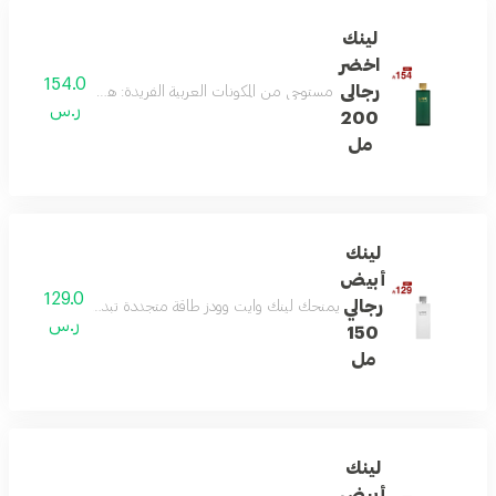
لينك
اخضر
154.0
رجالى
مستوحى من المكونات العربية الفريدة: هذا العطر يمزج بين 
ر.س
200
مل
لينك
أبيض
129.0
رجالي
يمنحك لينك وايت وودز طاقة متجددة تبدأ بالبرغموت واللي
ر.س
150
مل
لينك
أبيض