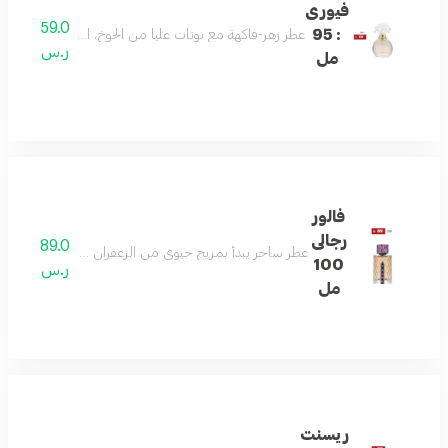
فيورى
59.0
: 95
عطر زهر-فاكهة مع نوتات عليا من الخوخ، التوت الأسود، البرقوق
ر.س
مل
فالور
رجالى
89.0
عطر ساحر يبدأ بمزيج حيوي من الزعفران والتوت، يتطور إلى قل
100
ر.س
مل
ريسنت