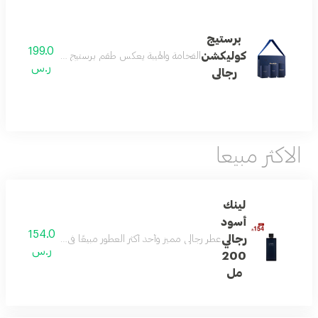
برستيج
199.0
كوليكشن
الفخامة والهيبة يعكس طقم برستيج كوليكشن مفهوم الهيب
ر.س
رجالى
الاكثر مبيعا
لينك
أسود
154.0
رجالي
عطر رجالي مميز وأحد أكثر العطور مبيعًا في السعودية، يمزج بين
ر.س
200
مل