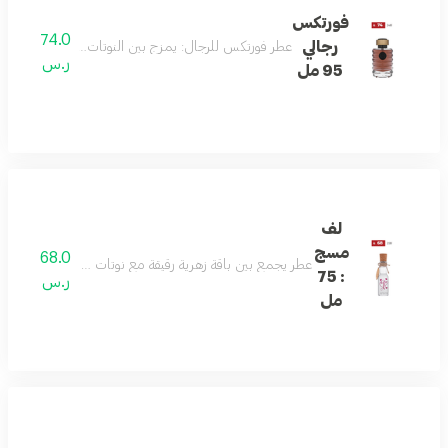
فورتكس
74.0
رجالي
عطر فورتكس للرجال: يمزج بين النوتات الحمضية المنعشة م
ر.س
95 مل
لف
مسج
68.0
عطر يجمع بين باقة زهرية رقيقة مع نوتات مسكية ناعمة: تبدأ ا
: 75
ر.س
مل