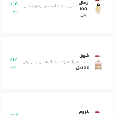
رجالى
77.0
عطر ريسنت: عطر منعش، زهري وخشبي يحتوي على الحمضيات، 
100
ر.س
مل
فلوفى
81.0
:
هو رائحة رومانسية ناعمة، تبرز جمال زهور الوادي والفريزيا
ر.س
100مل
بلووم