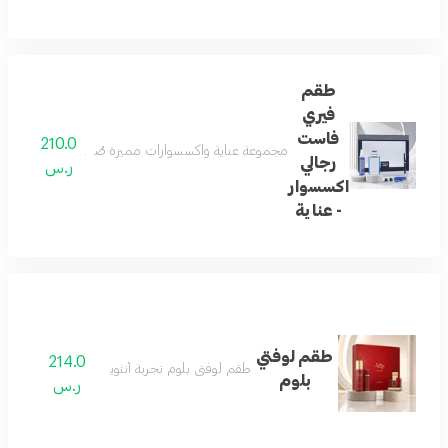
طقم
فيري
فاست
210.0
مجموعة عناية واكسسوارات مميزة صُممت للرجل العصري، 
رجالي
ر.س
اكسسوار
- عناية
طقم لوفتي
214.0
طقم لوفتي بلوم تجربة أنثوية متكاملة
بلوم
ر.س