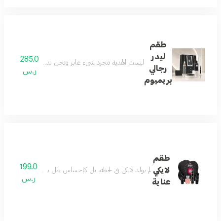
طقم
ليدر
285.0
ليست الهدية مجرد شيء عابر ونحن ندرك جيداً معناها الح
رجالي
ر.س
بريميوم
طقم
199.0
لايكي
لم يولد لايكي في لحظة، بل كإحساسٍ ظلّ يتشكّل بهدوء. بدأ ب
ر.س
عناية