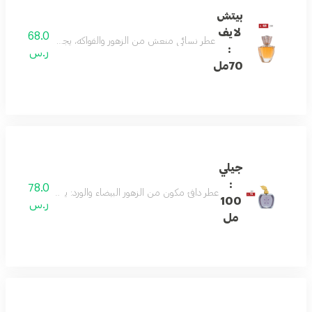
بيتش
لايف
68.0
عطر نسائي منعش من الزهور والفواكه، يجمع بين الليمون، الزنجبيل، الورد، 
:
ر.س
70مل
جيلي
:
78.0
عطر دافئ مكون من الزهور البيضاء والورد: يعكس جوهر السعادة
100
ر.س
مل