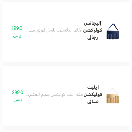
إليجانس
199.0
كوليكشن
الأناقة الكلاسيكية للرجل الواثق طقم إليجانس كوليكشن 
ر.س
رجالى
ايليت
299.0
كوليكشن
طقم إيليت كوليكشن صُمم ليعكس مفهوم الفخامة الحقيق
ر.س
نسائى