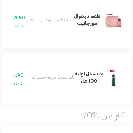
طقم ديجوال
265.0
طقم صُمم ليعكس أنوثتك بكل تفاصيلها
مورجانيت
ر.س
بديستال اوليه
159.0
باقة عطرية بحرية خشبية تنبض بالانتعاش والأناق
100 مل
ر.س
اكثر من %70