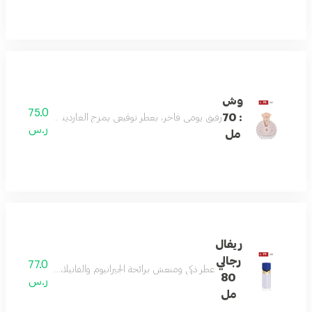
وش
75.0
: 70
رفيق يومي فاخر، بعطر توقيعي يمزج الغاردينيا واليوسفي والعن
ر.س
مل
ريفال
رجالي
77.0
عطر ذكي ومنعش برائحة الجيرانيوم والفانيلا، مع ملاحظات 
80
ر.س
مل