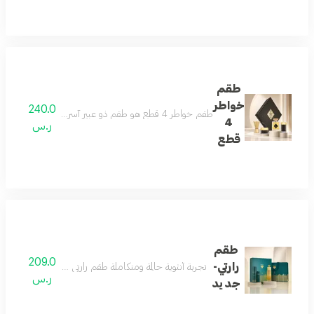
طقم
خواطر
240.0
طقم خواطر 4 قطع هو طقم ذو عبير آسر يحتوي علي عطر خواطر الذي يجمع بين اللمسات الشرقية الناعمة والنفحات الغربية الجذابة مزيج من الفريسيا والياسمين والكراميل
4
ر.س
قطع
طقم
209.0
رارتي-
تجربة أنثوية حالمة ومتكاملة طقم رارتي يقدّم تجربة عطرية م
ر.س
جديد