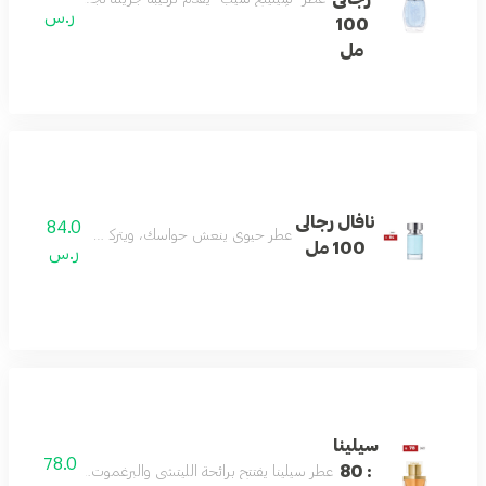
ر.س
100
مل
نافال رجالى
84.0
عطر حيوي ينعش حواسك، ويتركك منتعشًا ومليئًا بال
100 مل
ر.س
سيلينا
78.0
: 80
عطر سيلينا يفتتح برائحة الليتشي والبرغموت، ثم يتدرج إلى قل