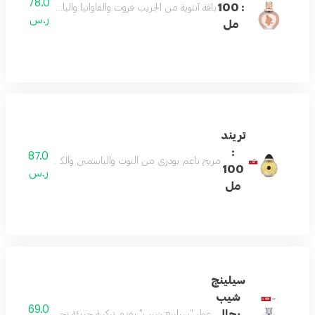
78.0
: 100
باقة أنثوية من الجريب فروت والفاوانيا والياسمين تتوازن مع
ر.س
مل
تريند
:
87.0
مزيج ناعم بودري من التوت والياسمين والكراميل. يلتف حوله
100
ر.س
مل
سيلينج
شيب
69.0
رجالى
عطر "سِيلينغ شيب" يقدم تركيبة جريئة تجمع بين انتعاش الب