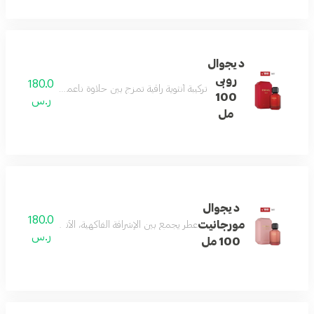
ديجوال
روبى
180.0
تركيبة أنثوية راقية تمزج بين حلاوة ناعمة، قلب زهري فاخر، 
100
ر.س
مل
ديجوال
180.0
مورجانيت
عطر يجمع بين الإشراقة الفاكهية، الأناقة الزهرية، والدف
ر.س
100 مل