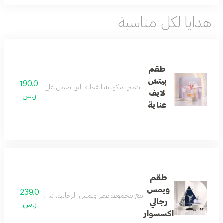
هدايا لكل مناسبة
طقم
بيتش
190.0
يتميز بمكوناته الفعالة التي تعمل على ترطيب الجسم و
لايف
ر.س
عناية
طقم
ويمس
239.0
مع مجموعة عطر ويمس الرجالية، تتحدث الأناقة عن نفس
رجالي
ر.س
اكسسوار