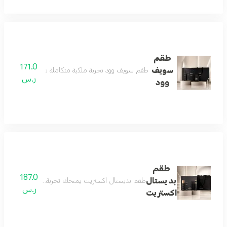
طقم
171.0
سويف
طقم سويف وود تجربة ملكية متكاملة تبدأ بعطر فاخر يعكس
ر.س
وود
طقم
187.0
بديستال
طقم بديستال اكستريت يمنحك تجربة عطرية متكاملة تبدأ
ر.س
اكستريت