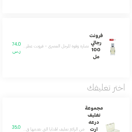
فرونت
رجالي
74.0
نضارة وقوة للرجل العصري – فرونت عطر رجالي منعش بالليم
100
ر.س
مل
اختر تغليفك
مجموعة
تغليف
درعه
35.0
ارت
من الرائع تغليف الهدايا التي نقدمها في حياتنا ... و