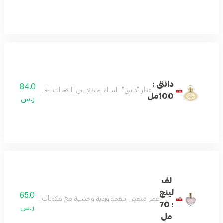
دانتى :
84.0
عطر "دانتي" للنساء يجمع بين النفحات الحلوة والعميقة ليمنحك
100مل
ر.س
لف
لينج
65.0
عطر منعش بنغمة وردية وخشبية مع مكونات علوية من الليمون و
: 70
ر.س
مل