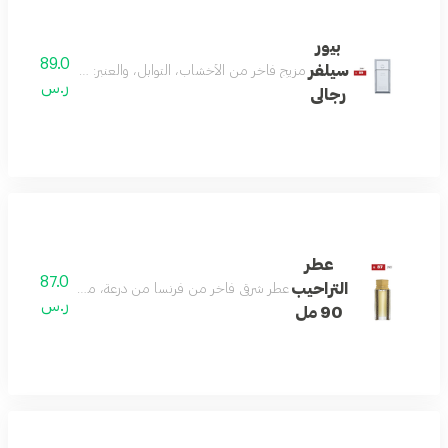
بيور
89.0
سيلفر
مزيج فاخر من الأخشاب، التوابل، والعنبر: مع النوتات العليا من الفلفل الأحمر،
ر.س
رجالى
عطر
87.0
التراحيب
عطر شرقي فاخر من فرنسا من درعة، مثالي للرجال: يتميز بتركي
ر.س
90 مل