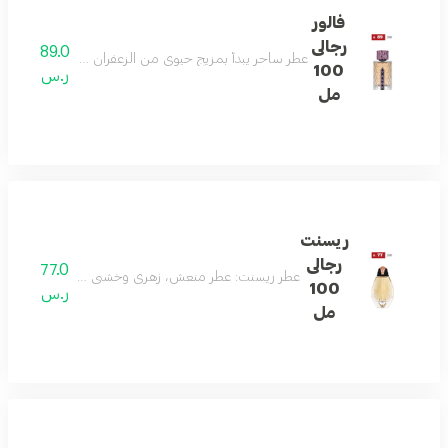
فالور
رجالى
89.0
عطر ساحر يبدأ بمزيج حيوي من الزعفران والتوت، يتطور إلى قل
100
ر.س
مل
ريسنت
رجالى
77.0
عطر ريسنت: عطر منعش، زهري وخشبي يحتوي على الحمضيات، 
100
ر.س
مل