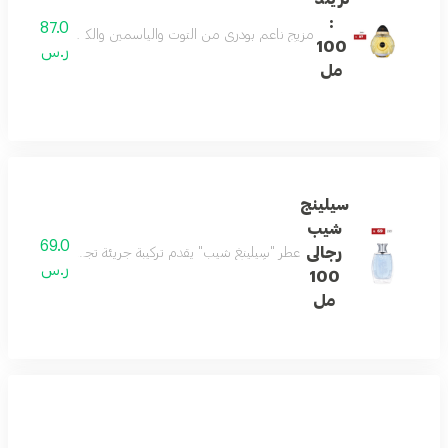
:
87.0
مزيج ناعم بودري من التوت والياسمين والكراميل. يلتف حوله
100
ر.س
مل
سيلينج
شيب
69.0
رجالى
عطر "سِيلينغ شيب" يقدم تركيبة جريئة تجمع بين انتعاش الب
ر.س
100
مل