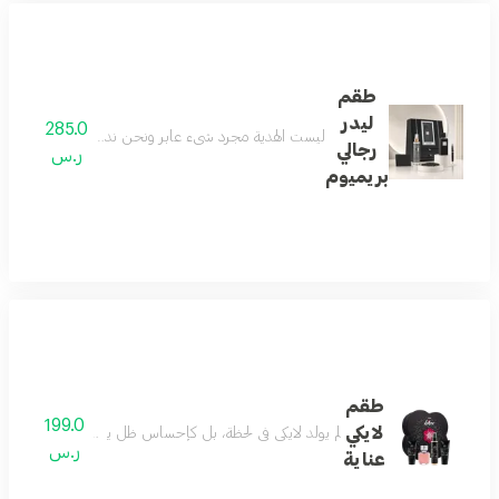
طقم
ليدر
285.0
ليست الهدية مجرد شيء عابر ونحن ندرك جيداً معناها الح
رجالي
ر.س
بريميوم
طقم
199.0
لايكي
لم يولد لايكي في لحظة، بل كإحساسٍ ظلّ يتشكّل بهدوء. بدأ ب
ر.س
عناية