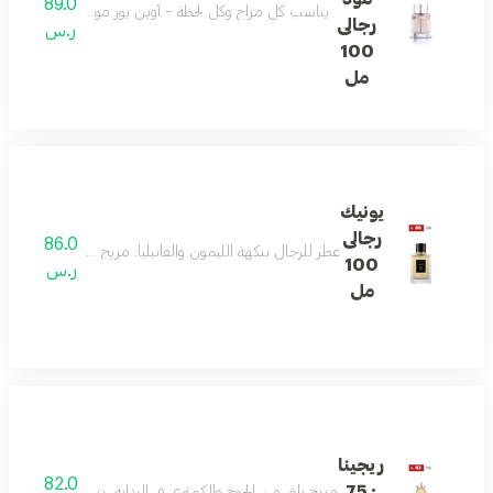
89.0
يناسب كل مزاج وكل لحظة – أوبن يور مود يمزج الحمضيات 
رجالى
ر.س
100
مل
يونيك
رجالى
86.0
عطر للرجال بنكهة الليمون والفانيليا: مزيج أنيق من الليمون،
100
ر.س
مل
ريجينا
82.0
: 75
مزيج راقٍ من الخوخ والكمثرى في البداية، يتناغم مع قلب من 