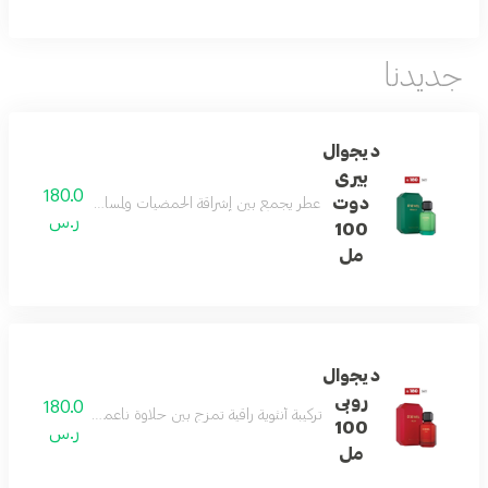
جديدنا
ديجوال
بيرى
180.0
دوت
عطر يجمع بين إشراقة الحمضيات ولمسات غورماند ناعمة، مد
ر.س
100
مل
ديجوال
روبى
180.0
تركيبة أنثوية راقية تمزج بين حلاوة ناعمة، قلب زهري فاخر، 
100
ر.س
مل