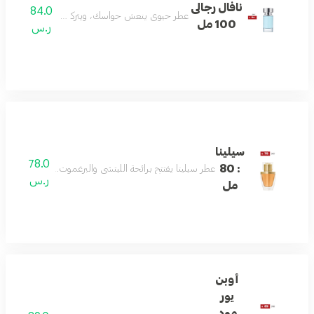
نافال رجالى
84.0
عطر حيوي ينعش حواسك، ويتركك منتعشًا ومليئًا بال
100 مل
ر.س
سيلينا
78.0
: 80
عطر سيلينا يفتتح برائحة الليتشي والبرغموت، ثم يتدرج إلى قل
ر.س
مل
أوبن
يور
مود