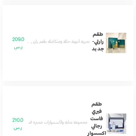
طقم
209.0
رارتي-
تجربة أنثوية حالمة ومتكاملة طقم رارتي يقدّم تجربة عطرية م
ر.س
جديد
طقم
فيري
فاست
210.0
مجموعة عناية واكسسوارات مميزة صُممت للرجل العصري، 
رجالي
ر.س
اكسسوار