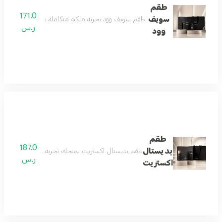
طقم
171.0
سويف
طقم سويف وود تجربة ملكية متكاملة تبدأ بعطر فاخر يعكس
ر.س
وود
طقم
187.0
بديستال
طقم بديستال اكستريت يمنحك تجربة عطرية متكاملة تبدأ
ر.س
اكستريت