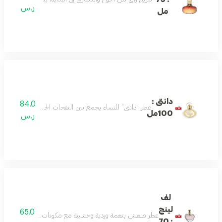
ر.س
مل
دانتى :
84.0
عطر "دانتي" للنساء يجمع بين النفحات الحلوة والعميقة ليمنحك
100مل
ر.س
لف
لينج
65.0
عطر منعش بنغمة وردية وخشبية مع مكونات علوية من الليمون و
: 70