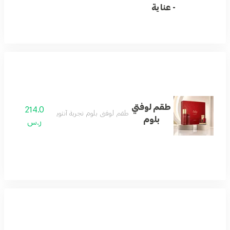
- عناية
طقم لوفتي
214.0
طقم لوفتي بلوم تجربة أنثوية متكاملة
بلوم
ر.س