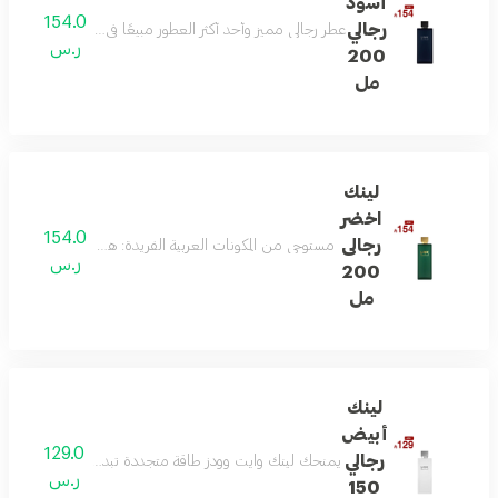
أسود
154.0
رجالي
عطر رجالي مميز وأحد أكثر العطور مبيعًا في السعودية، يمزج بين
ر.س
200
مل
لينك
اخضر
154.0
رجالى
مستوحى من المكونات العربية الفريدة: هذا العطر يمزج بين 
ر.س
200
مل
لينك
أبيض
129.0
رجالي
يمنحك لينك وايت وودز طاقة متجددة تبدأ بالبرغموت واللي
ر.س
150