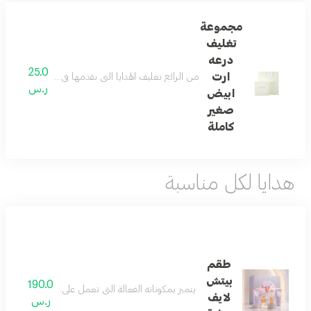
مجموعة
تغليف
درعه
25.0
ارت
من الرائع تغليف الهدايا التي نقدمها في حياتنا ... و
ر.س
ابيض
صغير
كاملة
هدايا لكل مناسبة
طقم
بيتش
190.0
يتميز بمكوناته الفعالة التي تعمل على ترطيب الجسم و
لايف
ر.س