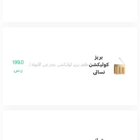
بريز
199.0
كوليكشن
طقم بريز كوليكشن يعبر عن الأنوثة الرقيقة التي تمزج ب
ر.س
نسائى