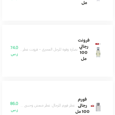
مل
فرونت
رجالي
74.0
نضارة وقوة للرجل العصري – فرونت عطر رجالي منعش بالليم
100
ر.س
مل
فورم
86.0
رجالى
عطر فورم للرجال: عطر منعش وحسي مع رائحة نقية ومميزة
ر.س
100 مل