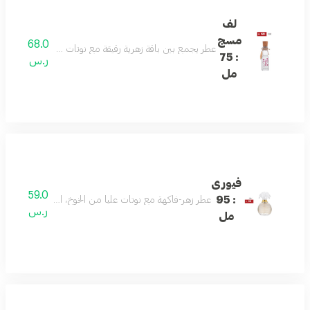
لف
مسج
68.0
عطر يجمع بين باقة زهرية رقيقة مع نوتات مسكية ناعمة: تبدأ ا
: 75
ر.س
مل
فيورى
59.0
: 95
عطر زهر-فاكهة مع نوتات عليا من الخوخ، التوت الأسود، البرقوق
ر.س
مل