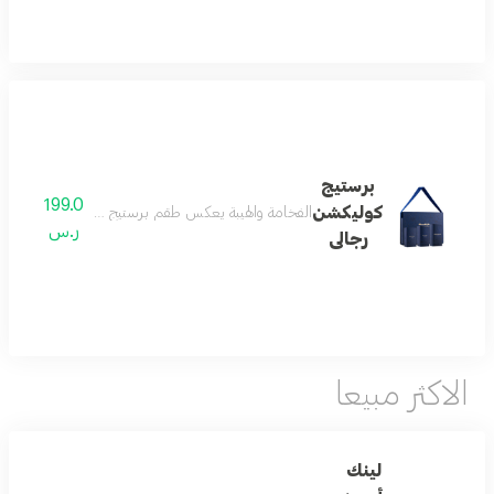
برستيج
199.0
كوليكشن
الفخامة والهيبة يعكس طقم برستيج كوليكشن مفهوم الهيب
ر.س
رجالى
الاكثر مبيعا
لينك