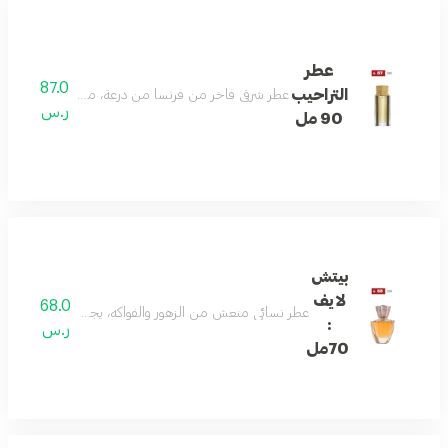
عطر
87.0
التراحيب
عطر شرقي فاخر من فرنسا من درعة، مثالي للرجال: يتميز بتركي
ر.س
90 مل
بيتش
لايف
68.0
عطر نسائي منعش من الزهور والفواكه، يجمع بين الليمون، الزنجبيل، الورد، 
:
ر.س
70مل