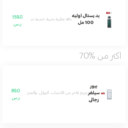
بديستال اوليه
159.0
باقة عطرية بحرية خشبية تنبض بالانتعاش والأناق
100 مل
ر.س
اكثر من %70
بيور
89.0
سيلفر
مزيج فاخر من الأخشاب، التوابل، والعنبر: مع النوتات العليا من الفلفل الأحمر،
ر.س
رجالى