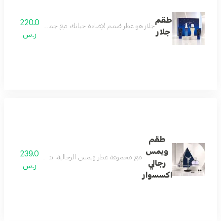
طقم
220.0
جلار هو عطر صُمم لإضاءة حياتك مع جميع بريقه. يبدأ بنفحات من 
جلار
ر.س
طقم
ويمس
239.0
مع مجموعة عطر ويمس الرجالية، تتحدث الأناقة عن نفس
رجالي
ر.س
اكسسوار