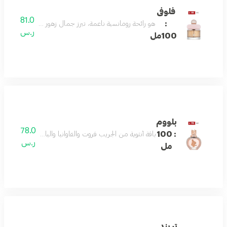
فلوفى
81.0
:
هو رائحة رومانسية ناعمة، تبرز جمال زهور الوادي والفريزيا
ر.س
100مل
بلووم
78.0
: 100
باقة أنثوية من الجريب فروت والفاوانيا والياسمين تتوازن مع
ر.س
مل
تريند