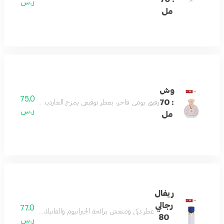
ر.س
مل
وش
75.0
: 70
رفيق يومي فاخر، بعطر توقيعي يمزج الغاردينيا واليوسفي والعن
ر.س
مل
ريفال
رجالي
77.0
عطر ذكي ومنعش برائحة الجيرانيوم والفانيلا، مع ملاحظات 
80
ر.س