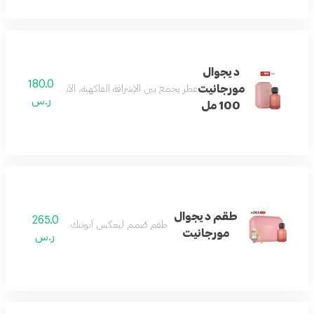
ديجوال
180.0
مورجانيت
عطر يجمع بين الإشراقة الفاكهية، الأناقة الزهرية، والدف
ر.س
100 مل
طقم ديجوال
265.0
طقم صُمم ليعكس أنوثتك بكل تفاصيلها
مورجانيت
ر.س