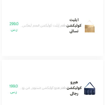
ايليت
299.0
كوليكشن
طقم إيليت كوليكشن صُمم ليعكس مفهوم الفخامة الحقيق
ر.س
نسائى
هيرو
199.0
كوليكشن
طقم هيرو كوليكشن مستوحى من روح المغامرة والطاقة وال
ر.س
رجالى