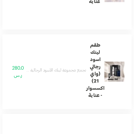
عناية
طقم
لينك
اسود
رجالي
280.0
تجمع مجموعة لينك الأسود الرجالية بين الأناقة العصري
(واي
ر.س
21)
اكسسوار
- عناية