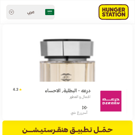
عربي
4.3
درعه - البطلية, الاحساء
الجمال و العطور
أسرررع شي