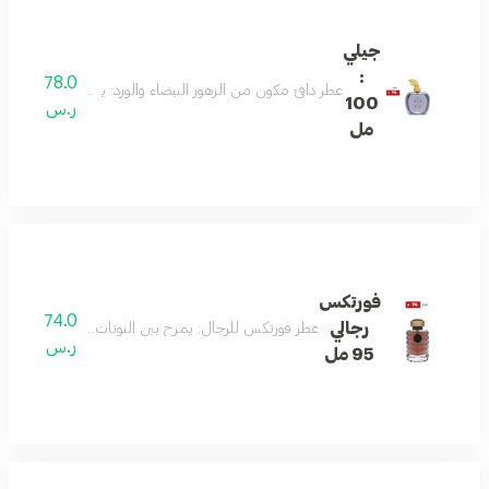
جيلي
:
78.0
عطر دافئ مكون من الزهور البيضاء والورد: يعكس جوهر السعادة
100
ر.س
مل
فورتكس
74.0
رجالي
عطر فورتكس للرجال: يمزج بين النوتات الحمضية المنعشة م
ر.س
95 مل