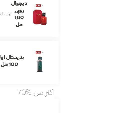
ديجوال
روبى
تركيبة أن
100
مل
بديستال اول
100 مل
اكثر من %70