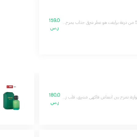
159.0
ر.س
180.0
توازنة تمزج بين انتعاش فاكهي مشرق، قلب زهري أنيق، وقاعدة مسكية خشبية ناعمة، ما 
ر.س