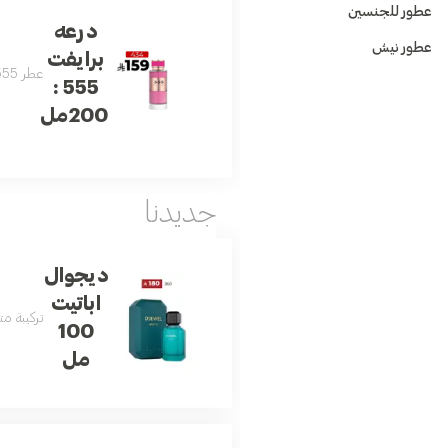
عطور للجنسين
درعه
عطور نيش
برايفت
عطر 555 من درعة برايفت هو عطر شرقي جذاب يمزج بين الورد الدمشقي، الكراميل، العنبر، المسك، خشب الصندل والفانيليا. رائحة مغرية مع توازن فريد بين الانتعاش والدفء، مثالي لانطباع لا يُنسى.
555 :
200مل
جديدنا
ديجوال
اباتيت
تركيبة م
100
مل