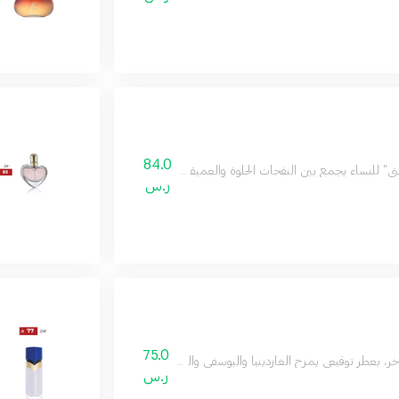
84.0
تي" للنساء يجمع بين النفحات الحلوة والعميقة ليمنحك رائحة أنيقة وفاخرة، مثالية للمرأة 
ر.س
75.0
ر، بعطر توقيعي يمزج الغاردينيا واليوسفي والعنب الأحمر مع قلب من الياسمين وكريمة ا
ر.س