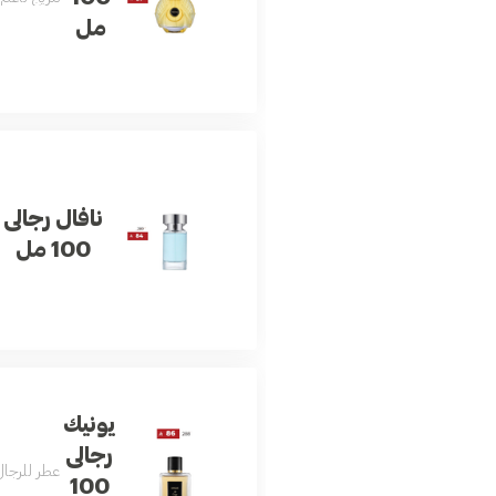
مل
نافال رجالى
100 مل
يونيك
رجالى
عطر للرجال
100