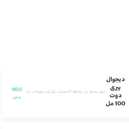
ديجوال
بيرى
180.0
يمنح العطر طابعًا عصريًا خفيفًا مناسبًا للاستخدام اليومي بإحساس راقٍ ومريح
عطر يجمع بين إشراقة الحمضيات ولمسات غورماند ناعمة، مدعوم بقاعدة خش
دوت
ر.س
100 مل