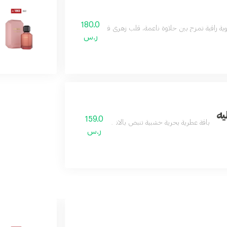
180.0
ثوية راقية تمزج بين حلاوة ناعمة، قلب زهري فاخر، وقاعدة عنبرية خشبية متوازنة، ما يمنح 
ر.س
يه
159.0
باقة عطرية بحرية خشبية تنبض بالانتعاش والأناق
ر.س