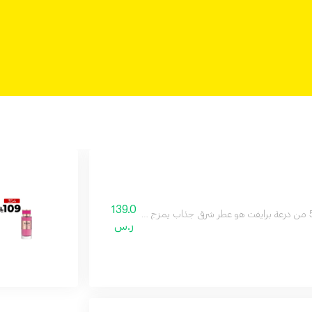
139.0
ر.س