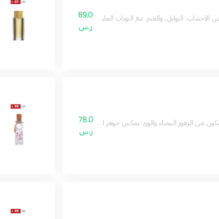
89.0
خشاب، التوابل، والعنبر: مع النوتات العليا من الفلفل الأحمر، الأناناس، واليوسفي، ونوتات قلب من الياسمين وزهر ا
ر.س
78.0
كون من الزهور البيضاء والورد: يعكس جوهر السعادة والحرية، ويترك انطباعًا مشرقًا كن
ر.س