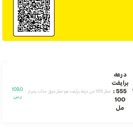
درعه
برايفت
109.0
555 :
عطر 555 من درعة برايفت هو عطر شرقي جذاب يمزج بين الورد الدمشقي، الكراميل، العنبر، المسك، خشب الصندل والفانيليا. رائحة مغرية مع توازن فريد بين الانتعاش والدفء، مثالي لانطباع لا يُنسى.
ر.س
100
مل