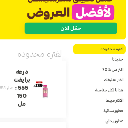
حمِّل الآن
لفتره محدوده
لفتره محدوده
جديدنا
اكثر من %70
درعه
برايفت
اختر تغليفك
555 :
عطر 555 من درعة برايفت هو عطر شرقي جذاب يمزج بين الورد الدمشقي، الكراميل، العنبر، المسك، خشب الصندل والفانيليا. رائحة مغرية مع توازن فريد بين الانتعاش والدفء، مثالي لانطباع لا يُنسى.
هدايا لكل مناسبة
150
الاكثر مبيعا
مل
عطور نسائية
عطور رجالي