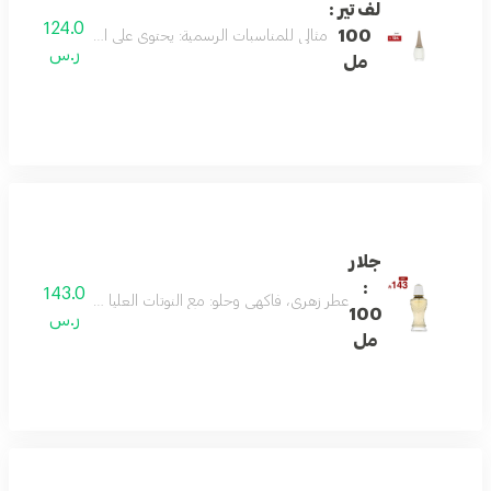
لف تير :
124.0
100
مثالي للمناسبات الرسمية: يحتوي على اليوسفي، وزهر الزن
ر.س
مل
جلار
:
143.0
عطر زهري، فاكهي وحلو: مع النوتات العليا من اليوسفي والفواكه الحمراء، قلب من الورد، 
100
ر.س
مل