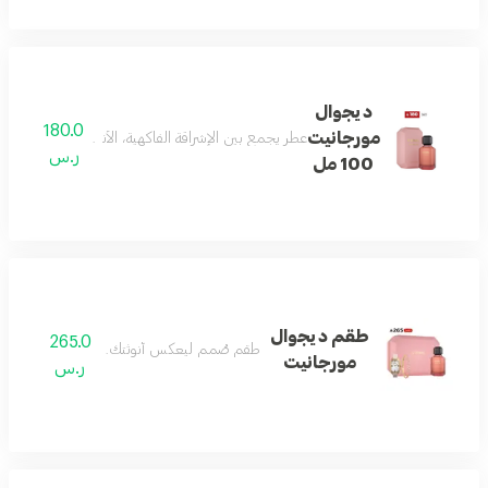
ديجوال
180.0
مورجانيت
عطر يجمع بين الإشراقة الفاكهية، الأناقة الزهرية، والدف
ر.س
100 مل
طقم ديجوال
265.0
طقم صُمم ليعكس أنوثتك بكل تفاصيلها
مورجانيت
ر.س