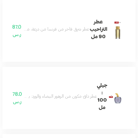
عطر
87.0
التراحيب
عطر شرقي فاخر من فرنسا من درعة، مثالي للرجال: يتميز بتركي
ر.س
90 مل
جيلي
:
78.0
عطر دافئ مكون من الزهور البيضاء والورد: يعكس جوهر السعادة
100
ر.س
مل