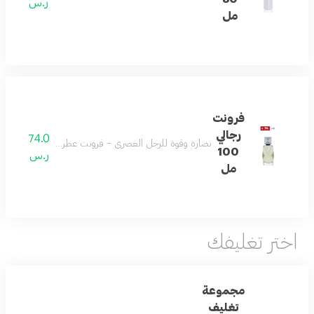
ر.س
مل
فرونت
رجالي
74.0
نضارة وقوة للرجل العصري – فرونت عطر رجالي منعش بالليم
100
ر.س
مل
اختر تغليفك
مجموعة
تغليف