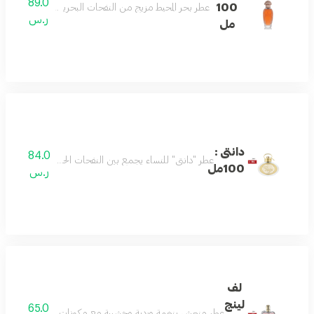
89.0
100
عطر بحر المحيط مزيج من النفحات البحرية والأخشاب المنع
ر.س
مل
دانتى :
84.0
عطر "دانتي" للنساء يجمع بين النفحات الحلوة والعميقة ليمنحك
100مل
ر.س
لف
لينج
65.0
عطر منعش بنغمة وردية وخشبية مع مكونات علوية من الليمون و