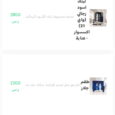
لينك
اسود
رجالي
280.0
تجمع مجموعة لينك الأسود الرجالية بين الأناقة العصري
(واي
ر.س
21)
اكسسوار
- عناية
طقم
220.0
جلار هو عطر صُمم لإضاءة حياتك مع جميع بريقه. يبدأ بنفحات من 
جلار
ر.س