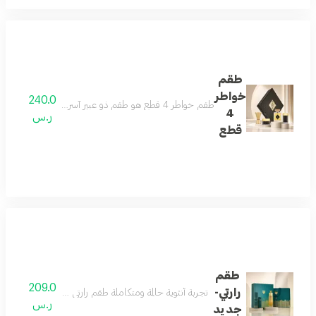
طقم
خواطر
240.0
طقم خواطر 4 قطع هو طقم ذو عبير آسر يحتوي علي عطر خواطر الذي يجمع بين اللمسات الشرقية الناعمة والنفحات الغربية الجذابة مزيج من الفريسيا والياسمين والكراميل
4
ر.س
قطع
طقم
209.0
رارتي-
تجربة أنثوية حالمة ومتكاملة طقم رارتي يقدّم تجربة عطرية م
ر.س
جديد