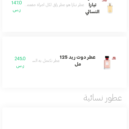
147.0
تيارا
عطر تيارا هو عطر راقي لكل امرأة مفعمة بالحيوية ولديها
ر.س
النسائي
عطر دوت ريد 125
245.0
عطر تكتمل به السعاده
مل
ر.س
عطور نسائية