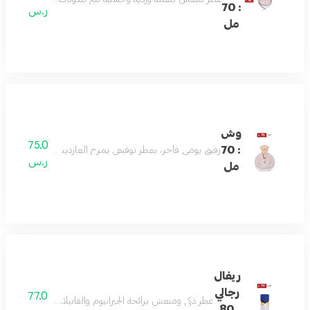
: 70
ر.س
مل
وش
75.0
: 70
رفيق يومي فاخر، بعطر توقيعي يمزج الغاردينيا واليوسفي والعن
ر.س
مل
ريفال
رجالي
77.0
عطر ذكي ومنعش برائحة الجيرانيوم والفانيلا، مع ملاحظات 
80