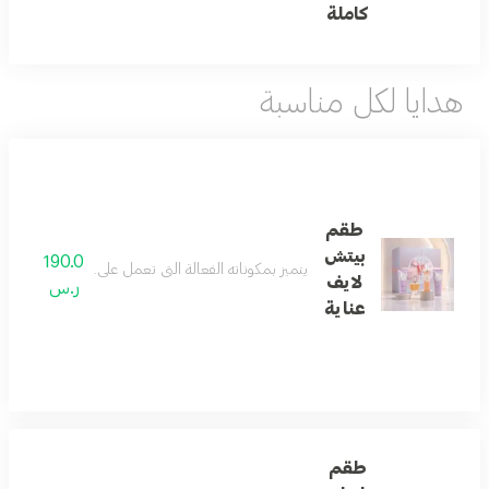
كاملة
هدايا لكل مناسبة
طقم
بيتش
190.0
يتميز بمكوناته الفعالة التي تعمل على ترطيب الجسم و
لايف
ر.س
عناية
طقم