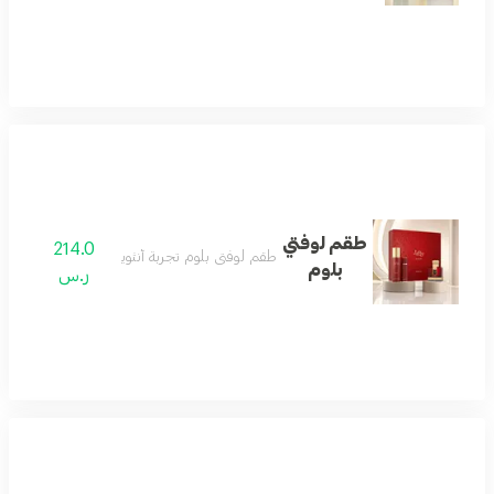
طقم لوفتي
214.0
طقم لوفتي بلوم تجربة أنثوية متكاملة
بلوم
ر.س