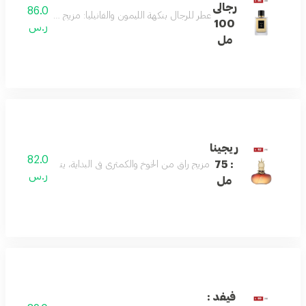
رجالى
86.0
عطر للرجال بنكهة الليمون والفانيليا: مزيج أنيق من الليمون،
100
ر.س
مل
ريجينا
82.0
: 75
مزيج راقٍ من الخوخ والكمثرى في البداية، يتناغم مع قلب من 
ر.س
مل
فيفد :