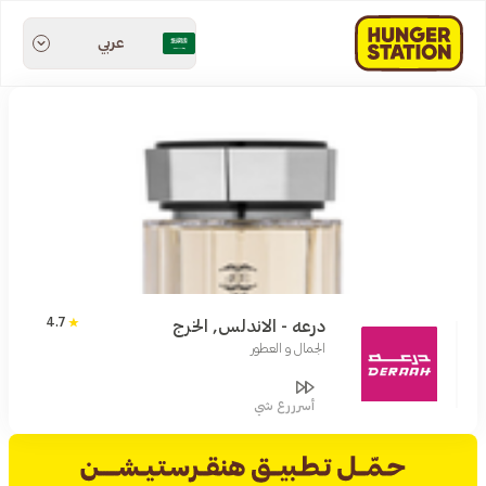
عربي
4.7
درعه - الاندلس, الخرج
الجمال و العطور
أسرررع شي