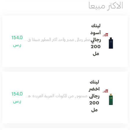
الاكثر مبيعا
لينك
أسود
154.0
رجالي
عطر رجالي مميز وأحد أكثر العطور مبيعًا في السعودية، يمزج بين
ر.س
200
مل
لينك
اخضر
154.0
رجالى
مستوحى من المكونات العربية الفريدة: هذا العطر يمزج بين 
ر.س
200
مل