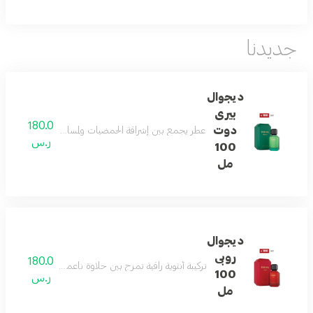
جديدنا
ديجوال
بيرى
180.0
دوت
عطر يجمع بين إشراقة الحمضيات ولمسات غورماند ناعمة، مد
ر.س
100
مل
ديجوال
روبى
180.0
تركيبة أنثوية راقية تمزج بين حلاوة ناعمة، قلب زهري فاخر، 
100
ر.س
مل