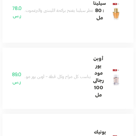
سيلينا
78.0
: 80
عطر سيلينا يفتتح برائحة الليتشي والبرغموت، ثم يتدرج إلى قل
ر.س
مل
أوبن
يور
مود
89.0
يناسب كل مزاج وكل لحظة – أوبن يور مود يمزج الحمضيات 
رجالى
ر.س
100
مل
يونيك