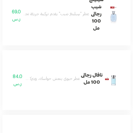
شيب
69.0
رجالى
عطر "سِيلينغ شيب" يقدم تركيبة جريئة تجمع بين انتعاش الب
ر.س
100
مل
نافال رجالى
84.0
عطر حيوي ينعش حواسك، ويتركك منتعشًا ومليئًا بال
100 مل
ر.س