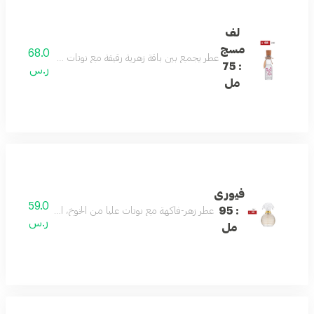
لف
مسج
68.0
عطر يجمع بين باقة زهرية رقيقة مع نوتات مسكية ناعمة: تبدأ ا
: 75
ر.س
مل
فيورى
59.0
: 95
عطر زهر-فاكهة مع نوتات عليا من الخوخ، التوت الأسود، البرقوق
ر.س
مل