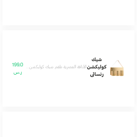
شيك
199.0
كوليكشن
الأناقة العصرية طقم شيك كوليكشن يجسد المرأة العصرية 
ر.س
رنسائى