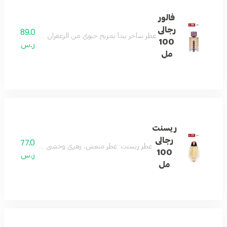
فالور
رجالى
89.0
عطر ساحر يبدأ بمزيج حيوي من الزعفران والتوت، يتطور إلى قل
100
ر.س
مل
ريسنت
رجالى
77.0
عطر ريسنت: عطر منعش، زهري وخشبي يحتوي على الحمضيات، 
100
ر.س
مل