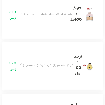
فلوفى
81.0
:
هو رائحة رومانسية ناعمة، تبرز جمال زهور الوادي والفريزيا
ر.س
100مل
تريند
:
87.0
مزيج ناعم بودري من التوت والياسمين والكراميل. يلتف حوله
100
ر.س
مل
سيلينج