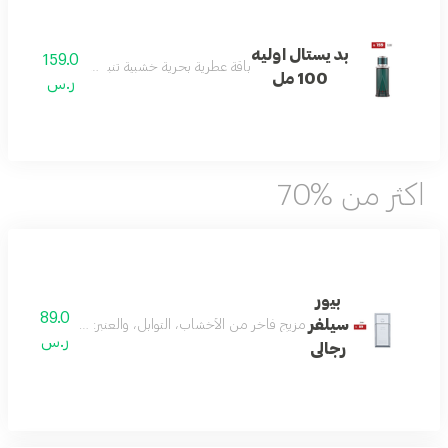
بديستال اوليه
159.0
باقة عطرية بحرية خشبية تنبض بالانتعاش والأناق
100 مل
ر.س
اكثر من %70
بيور
89.0
سيلفر
مزيج فاخر من الأخشاب، التوابل، والعنبر: مع النوتات العليا من الفلفل الأحمر،
ر.س
رجالى