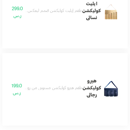
ايليت
299.0
كوليكشن
طقم إيليت كوليكشن صُمم ليعكس مفهوم الفخامة الحقيق
ر.س
نسائى
هيرو
199.0
كوليكشن
طقم هيرو كوليكشن مستوحى من روح المغامرة والطاقة وال
ر.س
رجالى