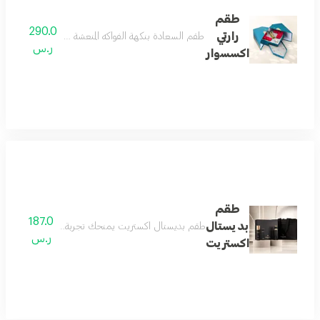
طقم
290.0
رارتي
طقم السعادة بنكهة الفواكه المنعشة وعبق الزهور المدهشة
ر.س
اكسسوار
طقم
187.0
بديستال
طقم بديستال اكستريت يمنحك تجربة عطرية متكاملة تبدأ
ر.س
اكستريت