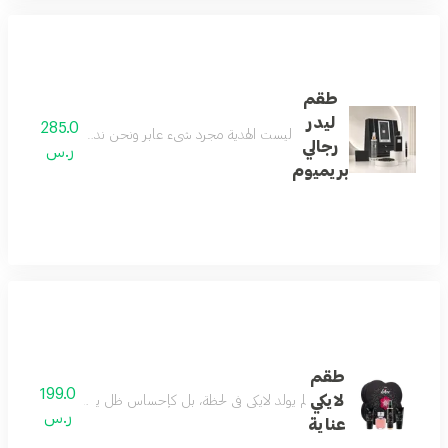
طقم
ليدر
285.0
ليست الهدية مجرد شيء عابر ونحن ندرك جيداً معناها الح
رجالي
ر.س
بريميوم
طقم
199.0
لايكي
لم يولد لايكي في لحظة، بل كإحساسٍ ظلّ يتشكّل بهدوء. بدأ ب
ر.س
عناية