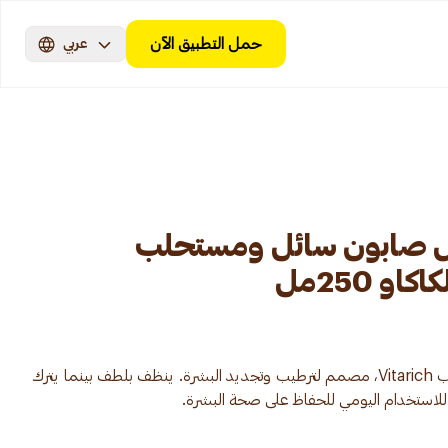
حمل التطبيق الآن
عربي
ش صابون سائل ومستحلب
و 250مل
غسول جسم مغذي يحتوي على مركب Vitarich، مصمم لترطيب وتجديد البشرة. ينظف بلطف بينما يترك
للاستخدام اليومي للحفاظ على صحة البشرة.