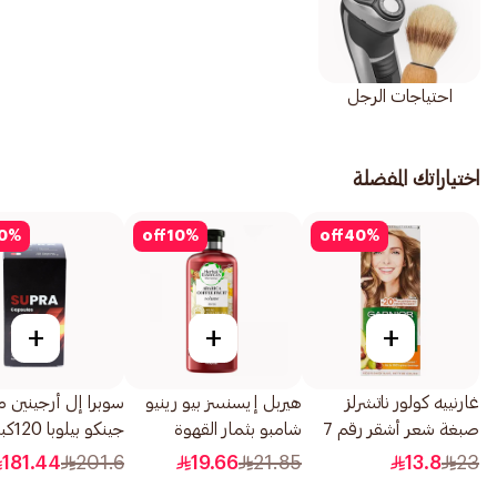
احتياجات الرجل
اختياراتك المفضلة
0
%
off
10
%
off
40
%
+
+
+
غارنييه كولور ناتشرلز
هيربل إيسنسز بيو رينيو
سوبرا إل أرجينين م
صبغة شعر أشقر رقم 7
شامبو بثمار القهوة
جينكو بيلوبا 120كبسولة
1قطعة
400مل
181.44
201.6
19.66
21.85
13.8
23