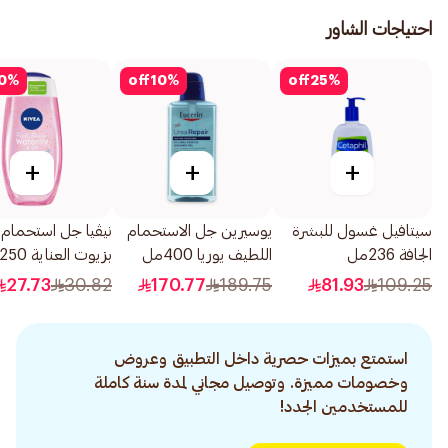
احتياجات الشاور
0
%
off
10
%
off
25
%
+
+
+
سيتافيل غسول للبشرة
يوسيرين جل الاستحمام
نيڤيا جل استحما
الجافة 236مل
اللطيف يوريا 400مل
بزيوت العناية 250مل
27.73
30.82
170.77
189.75
81.93
109.25
استمتع بميزات حصرية داخل التطبيق وعروض
وخصومات مميزة. وتوصيل مجاني لمدة سنة كاملة
للمستخدمين الجدد!