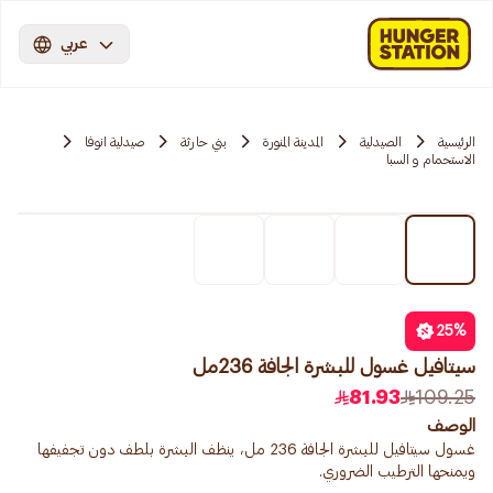
عربي
الرئيسية
الصيدلية
المدينة المنورة
بني حارثة
صيدلية انوفا
الاستحمام و السبا
25
%
سيتافيل غسول للبشرة الجافة 236مل
81.93
109.25
الوصف
غسول سيتافيل للبشرة الجافة 236 مل، ينظف البشرة بلطف دون تجفيفها
ويمنحها الترطيب الضروري.