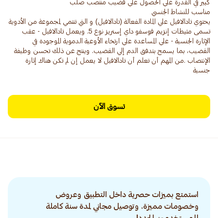
يحتوي تادالافيل علي المادة الفعالة (تادالافيل) و التي تنتمي لمجموعة من الأدوية
تسمى مثبطات إنزيم فوسفو داي إستريز نوع 5. ويعمل تادالافيل - عقب
الإثارة الجنسية - علي المساعدة علي ارتخاء الأوعية الدموية الموجودة في
القضيب، بما يسمح بتدفق الدم إلي القضيب. وينتج عن ذلك تحسن وظيفة
الإنتصاب .من المهم أن تعلم أن تادالافيل لا يعمل إن لم تكن هناك إثارة
جنسية
تسوق الآن
استمتع بميزات حصرية داخل التطبيق وعروض
وخصومات مميزة. وتوصيل مجاني لمدة سنة كاملة