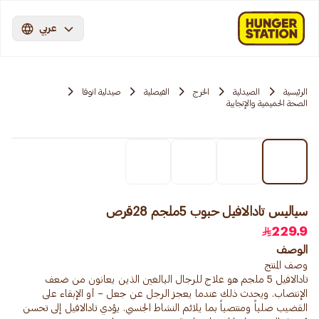
عربي
الرئيسية
الصيدلية
الخرج
الفيصلية
صيدلية انوفا
الصحة الحميمية والإنجابية
سياليس تادالافيل حبوب 5ملجم 28قرص
229.9
الوصف
تادالافيل 5 ملجم هو علاج للرجال البالغين الذين يعانون من ضعف
الإنتصاب. ويحدث ذلك عندما يعجز الرجل عن جعل – أو الإبقاء على
القضيب صلباً ومنتصباً بما يلائم النشاط الجنسي. يؤدي تادالافيل إلى تحسن