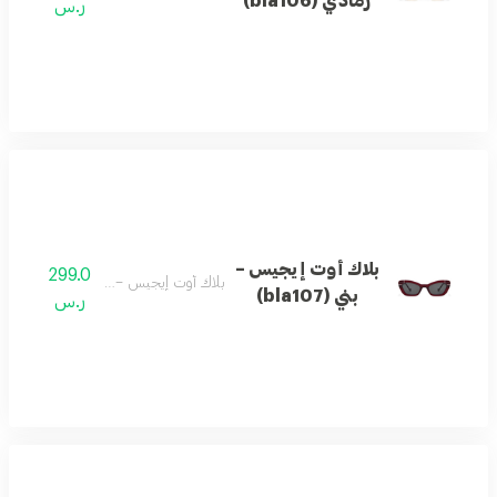
رمادي (bla106)
ر.س
بلاك أوت إيجيس –
299.0
بلاك أوت إيجيس – بني (bla107)
بني (bla107)
ر.س