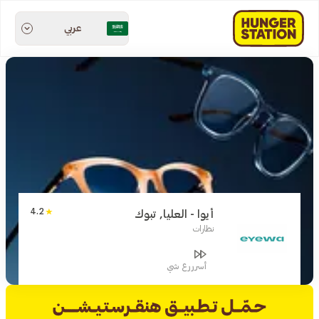
عربي
4.2
أيوا - العليا, تبوك
نظارات
أسرررع شي