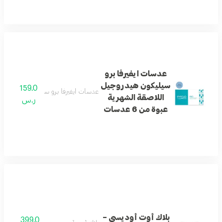
عدسات ايفيرفا برو
سيليكون هيدروجيل
159.0
عدسات ايفيرفا برو سيليكون هيدروجيل اللا
اللاصقة الشهرية
ر.س
عبوة من 6 عدسات
بلاك أوت أوديسي –
399.0