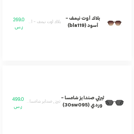
بلاك أوت نيمف –
269.0
بلاك أوت نيمف – أسود (bla119)
أسود (bla119)
ر.س
ثيرتي صندايز شامسا –
499.0
ثيرتي صندايز شامسا – وردي (30sw095)
وردي (30sw095)
ر.س