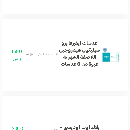
عدسات ايفيرفا برو
سيليكون هيدروجيل
159.0
عدسات ايفيرفا برو سيليكون هيدروجيل اللا
اللاصقة الشهرية
ر.س
عبوة من 6 عدسات
بلاك أوت أوديسي –
399.0