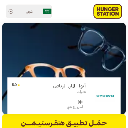
عربي
5.0
أيوا - الملز, الرياض
نظارات
أسرررع شي