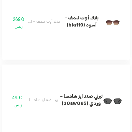
بلاك أوت نيمف –
269.0
بلاك أوت نيمف – أسود (bla119)
أسود (bla119)
ر.س
ثيرتي صندايز شامسا –
499.0
ثيرتي صندايز شامسا – وردي (30sw095)
وردي (30sw095)
ر.س