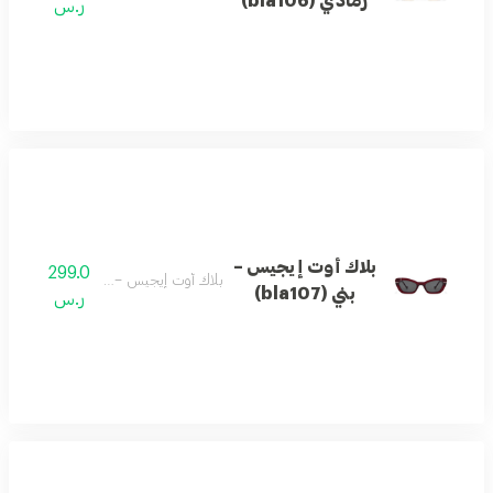
رمادي (bla106)
ر.س
بلاك أوت إيجيس –
299.0
بلاك أوت إيجيس – بني (bla107)
بني (bla107)
ر.س