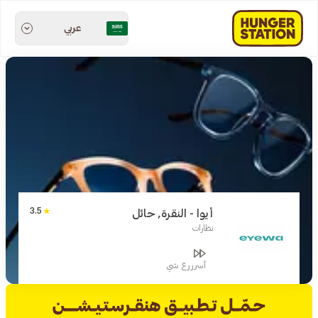
عربي
3.5
أيوا - النقرة, حائل
نظارات
أسرررع شي