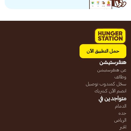
حمل التطبيق الآن
هنقرستيشن
عن هنقرستيشن
وظائف
سجّل كمندوب توصيل
انضم الآن كشريك
متواجدين في
الدمام
جده
الرياض
الخبر