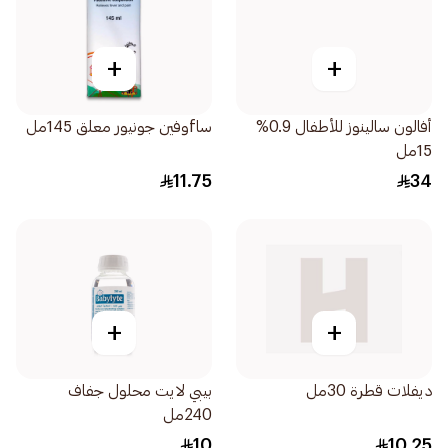
+
+
أفالون سالينوز للأطفال 0.9%
ساfوفين جونيور معلق 145مل
15مل
11.75
34
+
+
ديفلات قطرة 30مل
بيبي لايت محلول جفاف
240مل
10
10.25