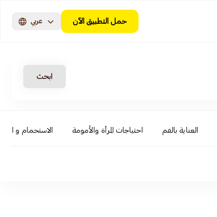
حمل التطبيق الآن
عربي
ابحث
العناية بالفم
احتياجات المرأة والأمومة
الاستحمام و السبا