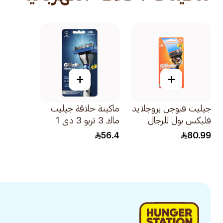
+
+
جيليت فيوجن بروجلايد
ماكينة حلاقة جيليت
فليكس بول للرجال
ماك 3 تربو 3 دي 1
مقبض ماكينة الحلاقة
مقبض مع شفرتين
56.4
80.99
شفرتين 1قطعة
2قطعة