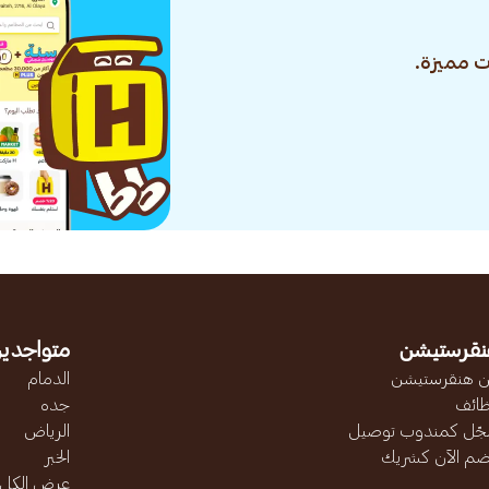
 مميزة.
نقرستيشن
متواجدين
 هنقرستيشن
الدمام
ائف
جده
ّل كمندوب توصيل
الرياض
ضم الآن كشريك
الخبر
عرض الكل..