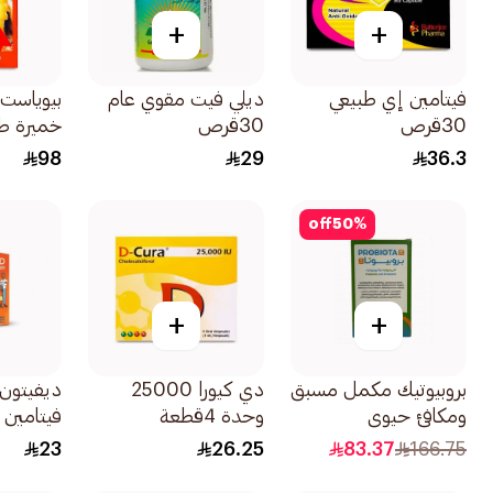
+
+
فيتامين إي طبيعي
ديلي فيت مقوي عام
بيوياست
30قرص
30قرص
خميرة طبيع
98
29
36.3
off
50
%
+
+
بروبيوتيك مكمل مسبق
دي كيورا 25000
ديفيتون
ومكافئ حيوي
وحدة 4قطعة
30كبسولة
10مل
23
26.25
83.37
166.75