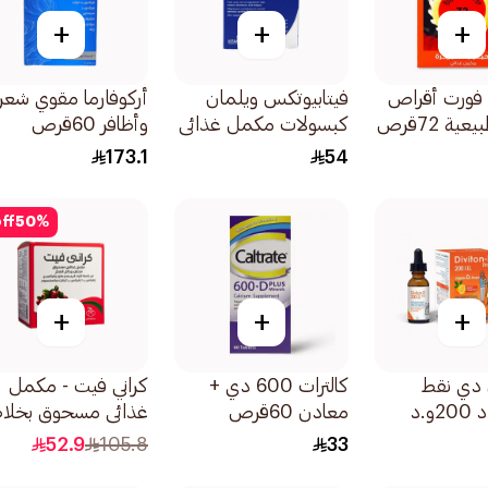
+
+
+
 فورت أقراص
فيتابيوتكس ويلمان
أركوفارما مقوي شعر
ية 72قرص
كبسولات مكمل غذائي
وأظافر 60قرص
متكامل لصحة الرجال
173.1
54
30قطعة
ff
50
%
+
+
+
 دي نقط
كالترات 600 دي +
كراني فيت - مكمل
فيتامين د 200و.د
معادن 60قرص
غذائي مسحوق بخلا
التوت البري 15 كيس
52.9
105.8
33