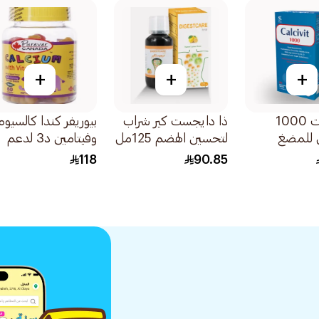
+
+
+
كالسيفيت 1000
ذا دايجست كير شراب
بيوريفر كندا كالسيوم
لتحسين الهضم 125مل
وفيتامين د3 لدعم
عظام الأطفال
118
90.85
60قطعة