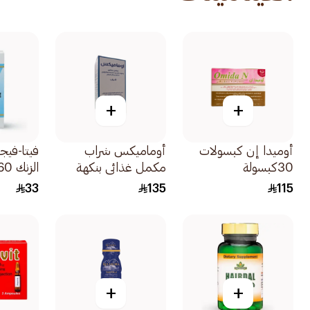
+
+
أوميدا إن كبسولات
أوماميكس شراب
فيتا-فيج
30كبسولة
مكمل غذائي بنكهة
الزنك 60قرص
الفراولة 200مل
33
135
115
+
+