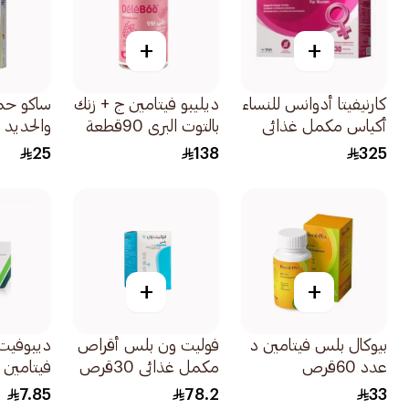
+
+
كارنيفيتا أدوانس للنساء
ديليبو فيتامين ج + زنك
ساكو حم
أكياس مكمل غذائي
بالتوت البري 90قطعة
والحديد 30كبسولة
30كيس
25
138
325
+
+
بيوكال بلس فيتامين د
فوليت ون بلس أقراص
عدد 60قرص
مكمل غذائي 30قرص
فيتامين ب 2
7.85
78.2
33