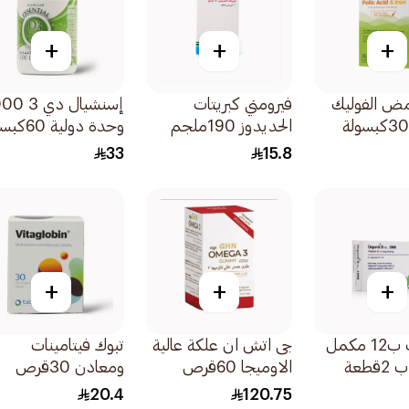
+
+
+
ض الفوليك
فيرومني كبريتات
إسنشيال دي
الحديدوز 190ملجم
وحدة دولية 60كبسولة
30قطعة
33
15.8
+
+
+
ديبوفيت ب12 مكمل
جى اتش ان علكة عالية
تبوك فيتامينات
قطعة
الاوميجا 60قرص
ومعادن 30قرص
20.4
120.75