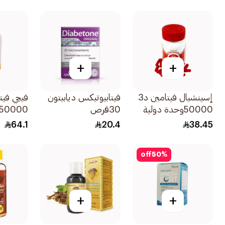
+
+
إسينشيال فيتامين د3
فيتابيوتيكس ديابيتون
50000وحدة دولية
30قرص
12كبسولة
20كبسولة
64.1
20.4
38.45
off
50
%
+
+