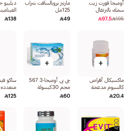
أوميجا فورت زيت
مارنيز بروبالسافت شراب
ديليبو ح
سمك بالبرتقال
125مل
الفيتامين
60كبسولة
بالبرتقال 90قطعة
138
49
97.5
195
+
+
ماكسيكال أقراص
جي بي أوميجا-3 567
ساكو فيت
كالسيوم مدعمة
مجم 30كبسولة
متعدده 
بالفيتامينات لتقوية
30قطعة
125
60
20.4
العظام 30ااقراص