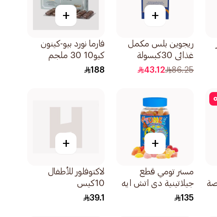
+
+
ريجوين بلس مكمل
فارما نورد بيو-كينون
غذائي 30كبسولة
كيو10 30 ملجم
30كبسولة
188
43.12
86.25
o
+
+
مستر تومي قطع
لاكتوفلور للأطفال
صة
جيلاتينية دي اتش ايه
10كيس
وأوميجا 3 للأطفال
39.1
135
60قطعة