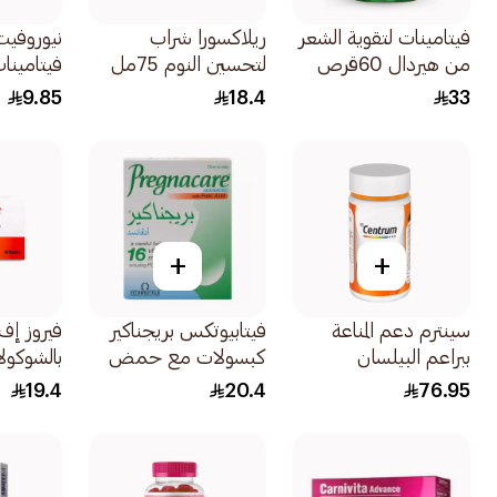
فيتامينات لتقوية الشعر
ريلاكسورا شراب
نيوروفيت
من هيردال 60قرص
لتحسين النوم 75مل
فيتامينات 3ق
9.85
18.4
33
+
+
سينترم دعم المناعة
فيتابيوتكس بريجناكير
فيروز إف
ببراعم البيلسان
كبسولات مع حمض
بالشوكولاتة 
60كبسولة
الفوليك 30كبسولة
19.4
20.4
76.95