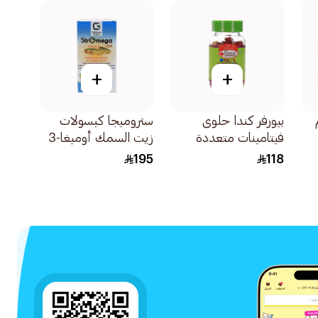
+
+
بيورفر كندا حلوى
ستروميجا كبسولات
فيتامينات متعددة
زيت السمك أوميغا-3
نباتية للأطفال 60قطعة
عالية التركيز 60كبسولة
195
118