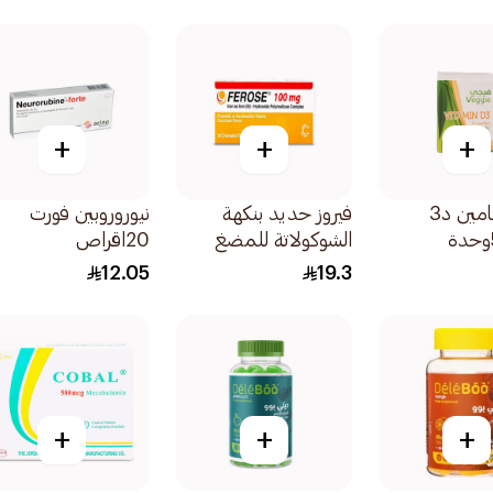
+
+
+
فيجي فيتامين د3
فيروز حديد بنكهة
نيوروروبين فورت
50000وحدة
الشوكولاتة للمضغ
20اقراص
لعلاج الأنيميا
12.05
19.3
100ملجم 30قرص
+
+
+