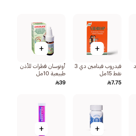
+
+
د
فيدروب فيتامين دي 3
أوتوسان قطرات للأذن
نقط 15مل
طبيعية 10مل
39
7.75
+
+