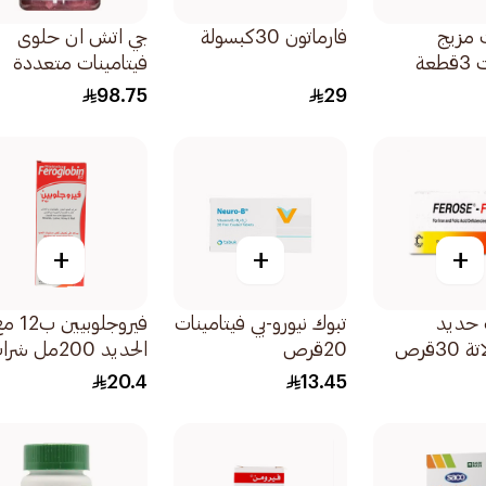
 مزيج
فارماتون 30كبسولة
جي اتش ان حلوى
طعة
فيتامينات متعددة
بالعنب والحديد العالي
98.75
29
60قطعة
+
+
+
 حديد
تبوك نيورو-بي فيتامينات
فيروجلوبيين ب
30قرص
20قرص
الحديد 200مل ش
200مل
20.4
13.45