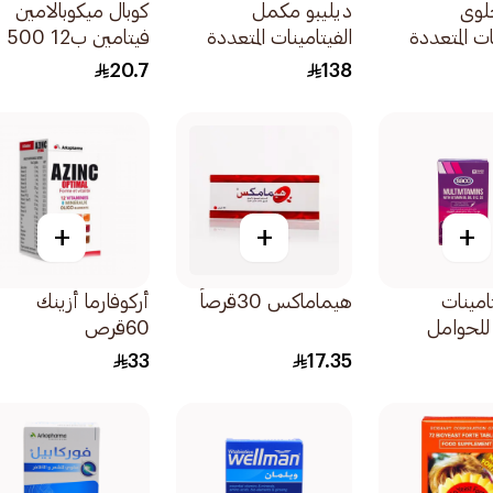
لوى
ديليبو مكمل
كوبال ميكوبالامين
ات المتعددة
الفيتامينات المتعددة
فيتامين ب12 500
بالتفاح والزنك 90قطعة
ميكروجرام 30قرص
20.7
138
+
+
+
امينات
هيماماكس 30قرصاً
أركوفارما أزينك
للحوامل
60قرص
33
17.35