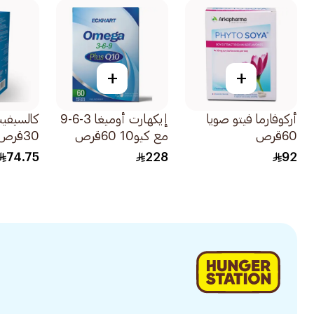
+
+
أركوفارما فيتو صويا
إيكهارت أوميغا 3-6-9
60قرص
مع كيو10 60قرص
30قرص للمضغ
74.75
228
92