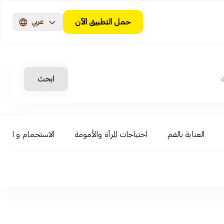
حمل التطبيق الآن
عربي
ابحث
العناية بالفم
احتياجات المرأة والأمومة
الاستحمام و السبا