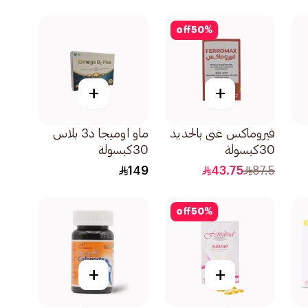
off
50
%
+
+
فيروماكس غنى بالحديد
ماو اوميجا د3 بلاس
30كبسولة
30كبسولة
149
43.75
87.5
off
50
%
+
+