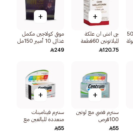
+
+
 3 5000
جى اتش ان علكة
موفي كولاجين مكمل
الميلاتونين 60قطعة
غذائي 10 أمبير 150مل
249
120.75
+
+
سنترم فضي مع لوتين
سنترم فيتامينات
100قرص
متعددة للبالغين مع
لوتين 100قرص
55
55