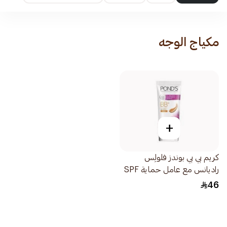
مكياج الوجه
+
كريم بي بي بوندز فلولِس
راديانس مع عامل حماية SPF
30 PA++، بيج، 25جرام
46