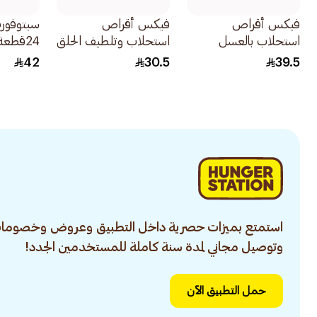
فيكس أقراص
فيكس أقراص
سبتوفورت
استحلاب بالعسل
استحلاب وتلطيف الحلق
24قطعة
والليمون فابودروبس
بنكهة التوت والمنعشة
42
30.5
39.5
36قرص
الفعالة 16قرص
استمتع بميزات حصرية داخل التطبيق وعروض وخصومات
وتوصيل مجاني لمدة سنة كاملة للمستخدمين الجدد!
حمل التطبيق الآن