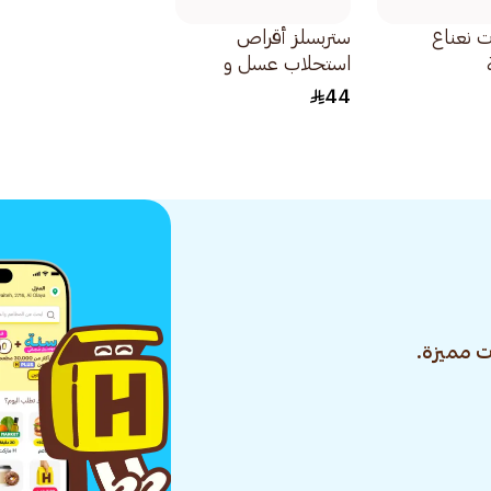
 نعناع
ستربسلز أقراص
استحلاب عسل و
ليمون 36قطعة
44
 مميزة.