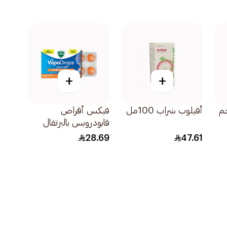
+
+
 15ملجم
أفيلوب شراب 100مل
فيكس أقراص
فابودروبس بالبرتقال
36قرص
28.69
47.61