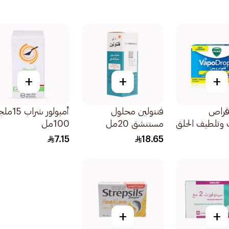
+
+
+
قراص
فنتولين محلول
أمبولور شراب
 وتلطيف الحلق
مستنشق 20مل
100مل
سل الليمون
7.15
18.65
+
+