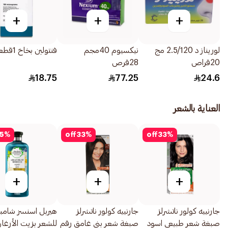
+
+
+
لوريناز د 2.5/120 مج
نيكسيوم 40مجم
فنتولين بخاخ 1قطعة
20قراص
28قرص
18.75
77.25
24.6
العناية بالشعر
5
%
off
33
%
off
33
%
+
+
+
جارنييه كولور ناتشرلز
جارنييه كولور ناتشرلز
هيربل اسنسز شامب
صبغة شعر طبيعي اسود
صبغة شعر بني غامق رقم
للشعر بزيت الأرغان 