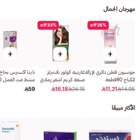
مهرجان الجمال
off
33
%
off
25
%
+
+
+
جونسون قطن دائري لإزالة
غارنييه كولور ناتشرلز
نايدا اكسبرس بخاخ
المكياج 80قطعة
صبغة كريم اشقر رمادي
مشط ضد القمل 50مل
غامق 6.1 1 قطعة
59
16.18
24.15
11.21
14.95
الأكثر مبيعًا