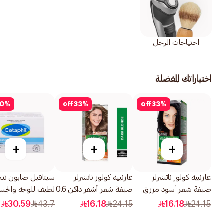
احتياجات الرجل
اختياراتك المفضلة
0
%
off
33
%
off
33
%
+
+
+
غارنييه كولور ناتشرلز
غارنييه كولور ناتشرلز
سيتافيل صابون تن
صبغة شعر أسود مزرق
صبغة شعر أشقر داكن 0.6
رقم 2.1 1قطعة
1قطعة
جم 127جرام
30.59
43.7
16.18
24.15
16.18
24.15