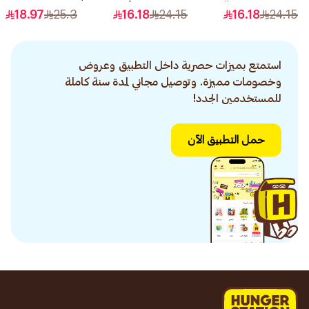
رقم 0.1 1قطعة
3 1قطعة
للترميم 400مل
18.97
25.3
16.18
24.15
16.18
24.15
استمتع بميزات حصرية داخل التطبيق وعروض
وخصومات مميزة. وتوصيل مجاني لمدة سنة كاملة
للمستخدمين الجدد!
حمل التطبيق الآن