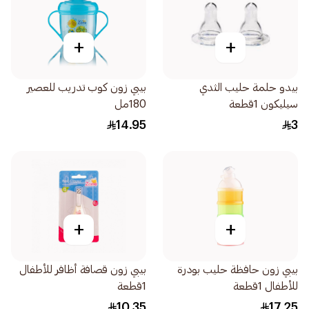
+
+
بيدو حلمة حليب الثدي
بيبي زون كوب تدريب للعصير
سيليكون 1قطعة
180مل
14.95
3
+
+
بيبي زون حافظة حليب بودرة
بيبي زون قصافة أظافر للأطفال
للأطفال 1قطعة
1قطعة
10.35
17.25