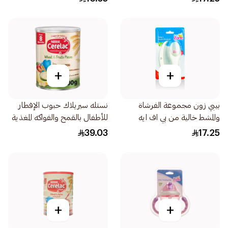
+
+
بيبي زون مجموعة الفرشاة
نستله سيريلاك حبوب الإفطار
والمشط خالية من بي اف ايه
للأطفال بالقمح والفواكه المغذية
1قطعة
400جرام
39.03
17.25
+
+