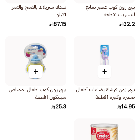
بيبى زون كوب عصير بمانع
نستله سيريلاك بالقمح والتمر
للتسريب 1قطعة
1كيلو
87.15
32.2
+
+
بيبي زون فرشاة رضاعات أطفال
بيبى زون كوب اطفال بمصاص
صغيرة وكبيرة 1قطعة
سيليكون 1قطعة
25.3
14.95