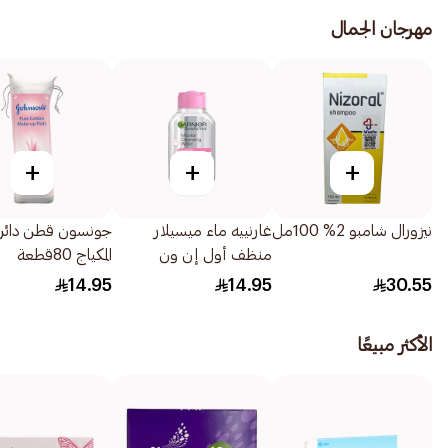
مهرجان الجمال
+
+
+
نيزورال شامبو 2% 100مل
غارنييه ماء ميسيلار
جونسون قطن دائري 
منظف أول إن ون
المكياج 80قطعة
المتكامل لجميع مناطق
14.95
14.95
30.55
الوجه 100مل
الأكثر مبيعًا