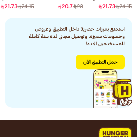
6.60 1قطعة
رقم 0.1 1قطعة
21.73
24.15
20.7
23
21.73
24.15
استمتع بميزات حصرية داخل التطبيق وعروض
وخصومات مميزة. وتوصيل مجاني لمدة سنة كاملة
للمستخدمين الجدد!
حمل التطبيق الآن