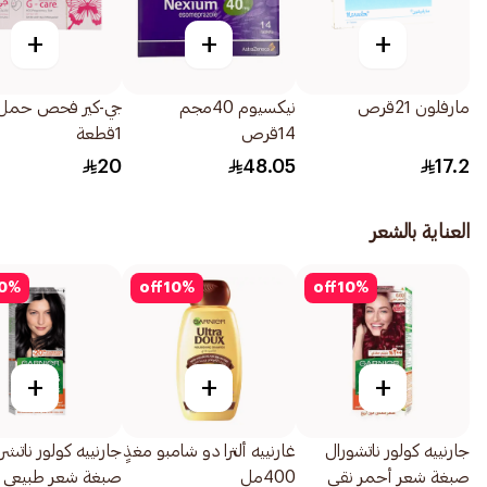
+
+
+
مارفلون 21قرص
نيكسيوم 40مجم
جي-كير فحص حمل
14قرص
1قطعة
20
48.05
17.2
العناية بالشعر
0
%
off
10
%
off
10
%
+
+
+
جارنييه كولور ناتشورال
غارنييه ألترا دو شامبو مغذٍ
جارنييه كولور ناتشرل
صبغة شعر أحمر نقي
400مل
صبغة شعر طبيعي 