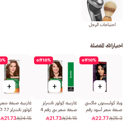
احتياجات الرجل
اختياراتك المفضلة
0
%
off
10
%
off
10
%
+
+
+
ويلا كوليستون ماكسي
غارنييه كولور ناتشرلز
غارنييه صبغة شعر 
صبغة شعر أسود رقم
صبغة شعر بني رقم 4
كولور ناتشرلز 7.7 1كبسولة
302/0 1قطعة
1قطعة
21.73
24.15
21.73
24.15
22.77
25.3