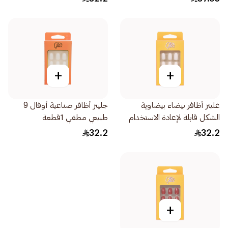
+
+
غليتز أظافر بيضاء بيضاوية
جليتز أظافر صناعية أوفال 9
الشكل قابلة لإعادة الاستخدام
طبيعي مطفي 1قطعة
24 قطعة
32.2
32.2
+