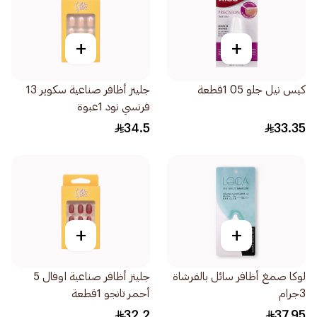
+
+
كيس نيل جلو 05 1قطعة
جليتز أظافر صناعية سكوير 13
فرنسي نود 1عبوة
34.5
33.35
+
+
لوكا صمغ أظافر سائل بالفرشاة
جليتز أظافر صناعية اوفال 5
3جرام
أحمر تانجو 1قطعة
32.2
37.95