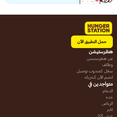
حمل التطبيق الآن
هنقرستيشن
عن هنقرستيشن
وظائف
سجّل كمندوب توصيل
انضم الآن كشريك
متواجدين في
الدمام
جده
الرياض
الخبر
عرض الكل...