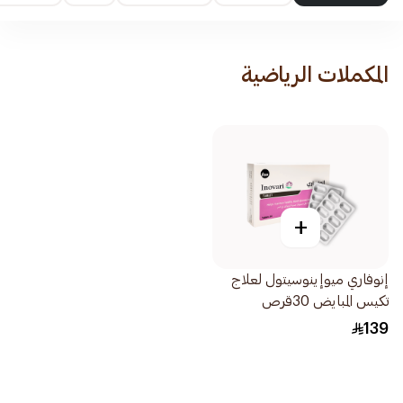
المكملات الرياضية
+
إنوفاري ميوإينوسيتول لعلاج
تكيس المبايض 30قرص
139