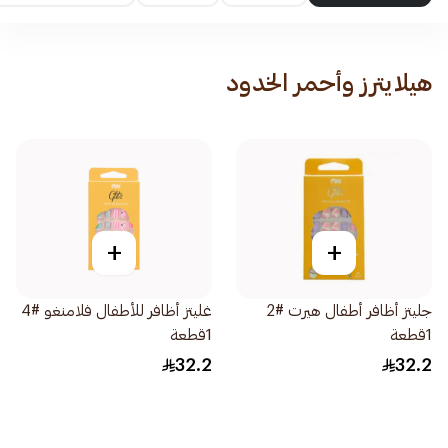
هيلايترز وأحمر الخدود
+
+
جليتز أظافر أطفال هيرت #2
غليتز أظافر للأطفال فلامنغو #4
1قطعة
1قطعة
32.2
32.2