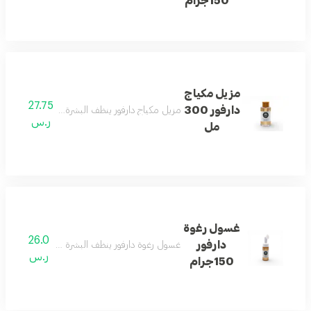
150جرام
مزيل مكياج
27.75
دارفور 300
مزيل مكياج دارفور ينظف البشرة بلطف ويزيل بقايا ا
ر.س
مل
غسول رغوة
26.0
دارفور
غسول رغوة دارفور ينظف البشرة بعمق ويمنحها إحس
ر.س
150جرام