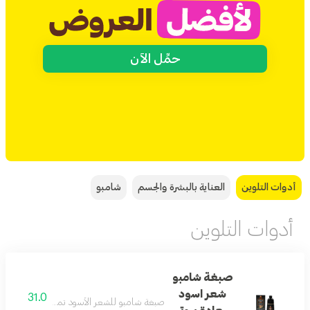
حمِّل الآن
أدوات التلوين
العناية بالبشرة والجسم
شامبو
أدوات التلوين
صبغة شامبو
شعر اسود
31.0
صبغة شامبو للشعر الأسود تمنح لونًا غنيًا وت