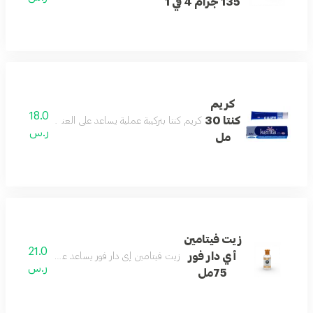
135 جرام 4 في 1
كريم
18.0
كنتا 30
كريم كنتا بتركيبة عملية يساعد على العناية بالبشرة ومنحها ت
ر.س
مل
زيت فيتامين
21.0
أي دار فور
زيت فيتامين إي دار فور يساعد على ترطيب البشرة 
ر.س
75مل