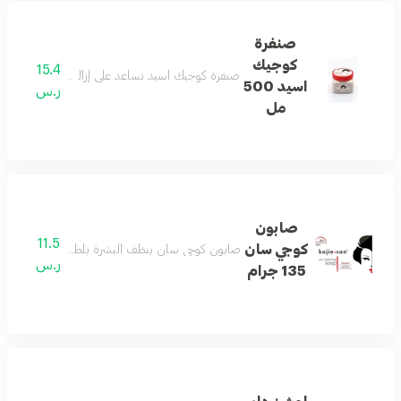
صنفرة
كوجيك
15.4
صنفرة كوجيك اسيد تساعد على إزالة الشوائب وتجدي
اسيد 500
ر.س
مل
صابون
11.5
كوجي سان
صابون كوجي سان ينظف البشرة بلطف ويساعد على من
ر.س
135 جرام