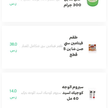
ر.س
300 جرام
طقم
فيتامين سي
38.0
طقم فيتامين سي متكامل للعناية بالبشرة يساعد عل
صن شاين 5
ر.س
قطع
سيروم الوجه
14.0
كوجيك اسيد
سيروم كوجيك اسيد للوجه بتركيبة خفيفة يساعد على
ر.س
40 مل