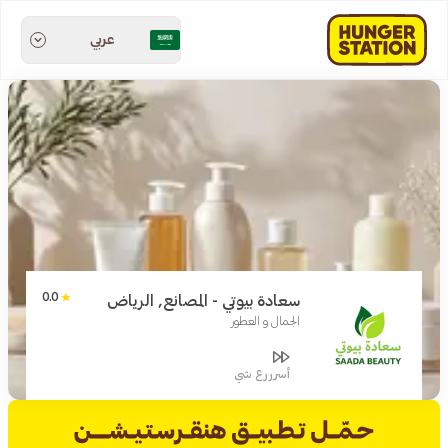
عربي
0.0
سعادة بيوتي - المصانع, الرياض
الجمال و العطور
أسرررع شي