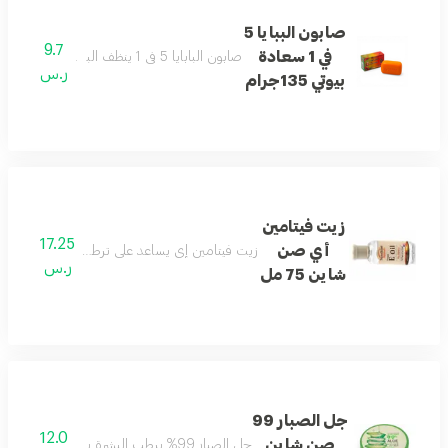
صابون الببايا 5
9.7
في 1 سعادة
صابون البابايا 5 في 1 ينظف البشرة بفعالية ويساعد على تحسين ملمسها ومظهرها.
ر.س
بيوتي 135جرام
زيت فيتامين
17.25
أي صن
زيت فيتامين إي يساعد على ترطيب البشرة والشعر و
ر.س
شاين 75 مل
جل الصبار 99
12.0
صن شاين
جل الصبار 99% يرطب البشرة بعمق ويمنحها شعورًا بالانتعاش والتهدئة طوال اليوم.