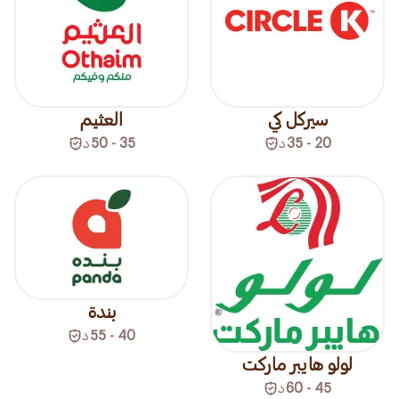
سيركل كي
العثيم
20 - 35
د
35 - 50
د
بندة
40 - 55
د
لولو هايبر ماركت
45 - 60
د