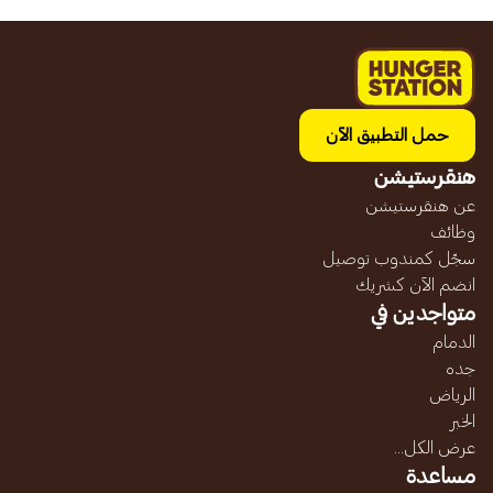
حمل التطبيق الآن
هنقرستيشن
عن هنقرستيشن
وظائف
سجّل كمندوب توصيل
انضم الآن كشريك
متواجدين في
الدمام
جده
الرياض
الخبر
عرض الكل...
مساعدة