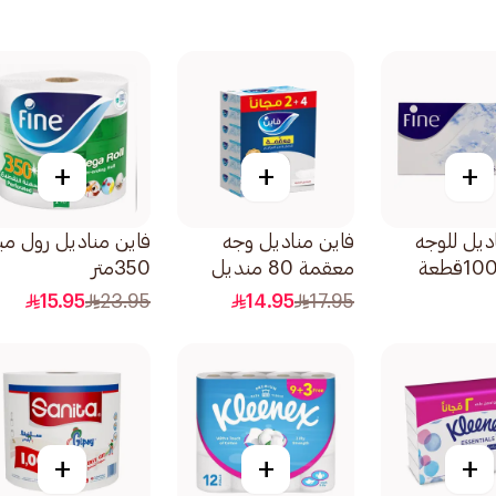
+
+
+
ديل للوجه
فاين مناديل وجه
فاين مناديل رول مي
معقمة 80 منديل
350متر
طبقتين حزمة مزدوجة
15.95
23.95
14.95
17.95
من 4قطعة
+
+
+