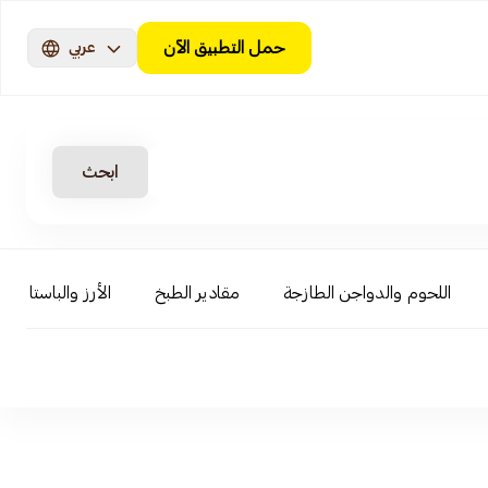
حمل التطبيق الآن
عربي
ابحث
اللحوم والدواجن الطازجة
مقادير الطبخ
الأرز والباستا والن