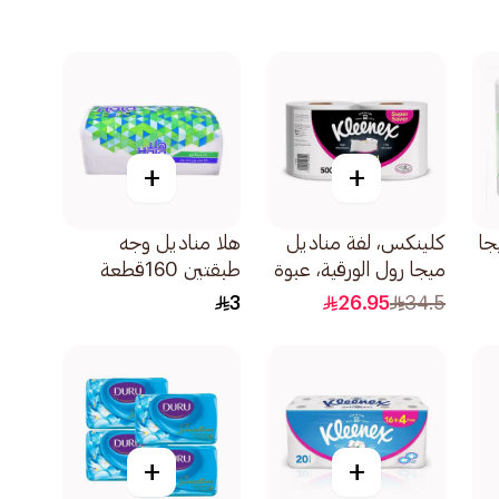
+
+
جا
كلينكس، لفة مناديل
هلا مناديل وجه
ميجا رول الورقية، عبوة
طبقتين 160قطعة
تحتوي على لفتين
3
26.95
34.5
وبطول 250متر
+
+