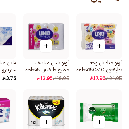
+
+
أونو مناديل وجه
أونو بلس مناشف
فاين منا
بطبقتين 10×150قطعة
مطبخ طبقتين 8قطعة
ستريبرو 100قطعة
3.75
12.95
18.95
17.95
24.95
+
+