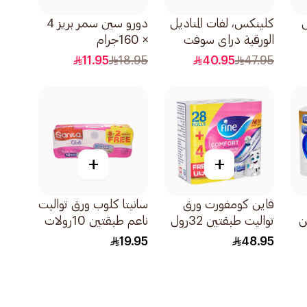
ل
كلينكس، لفات المناديل
دورو سين سمر بريز 4
الورقية دراي سوفت
× 160جرام
للحمامات 20 رول
11.95
18.95
40.95
47.95
+
+
فاين كومفورت ورق
سانيتا كلوب ورق تواليت
ن
تواليت طبقتين 32رول
ناعم طبقتين 10رولات
بقات
200كبسولة
19.95
48.95