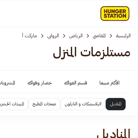
الرئيسية
المقاضي
الرياض
الروابي
ماركت أ
مستلزمات المنزل
الأكثر مبيعا
قسم الفواكه
خضار وفواكه
المشروبات
المناديل
البلاستيكات و النايلون
منتجات المطبخ
المبيدات الحشري
المناديل