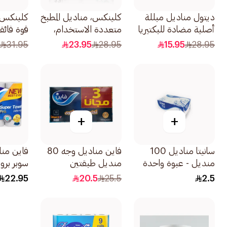
ديتول مناديل مبللة
كلينكس، مناديل المطبخ
كلينكس،
أصلية مضادة للبكتيريا
متعددة الاستخدام،
قوة فائق
20قطعة
تحتوي العبوة على
على 10علبة
31.95
23.95
28.95
15.95
28.95
12قطعة
+
+
سانيتا مناديل 100
فاين مناديل وجه 80
فاين من
منديل - عبوة واحدة
منديل طبقتين
مزدوجة 7قطعة
طبقات 4رول
22.95
20.5
25.5
2.5