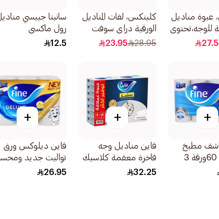
 عبوة مناديل
كلينكس، لفات المناديل
سانيتا جيبسي منادي
ة للوجه،تحتوي
الورقية دراي سوفت
رول ماكسي
للحمامات، عبوة تحتوي
1000منديل
12.5
23.95
28.95
27.5
على 12×200قطعة
+
+
+
اشف مطبخ
فاين مناديل وجه
فاين ديلوكس ورق
سوبر برو 60ورقة 3
فاخرة معقمة كلاسيك
تواليت جديد ومحس
14قطع
قابل للغسل 3 ط
26.95
32.25
12لفة