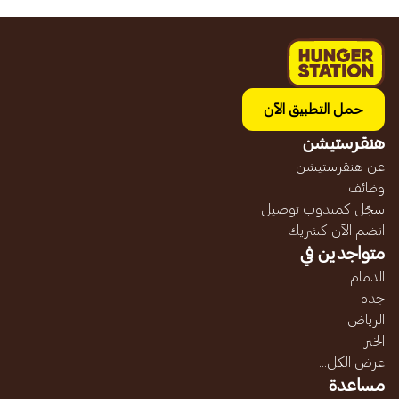
حمل التطبيق الآن
هنقرستيشن
عن هنقرستيشن
وظائف
سجّل كمندوب توصيل
انضم الآن كشريك
متواجدين في
الدمام
جده
الرياض
الخبر
عرض الكل...
مساعدة