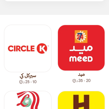
ميد
سيركل كي
20 - 35
د
10 - 25
د