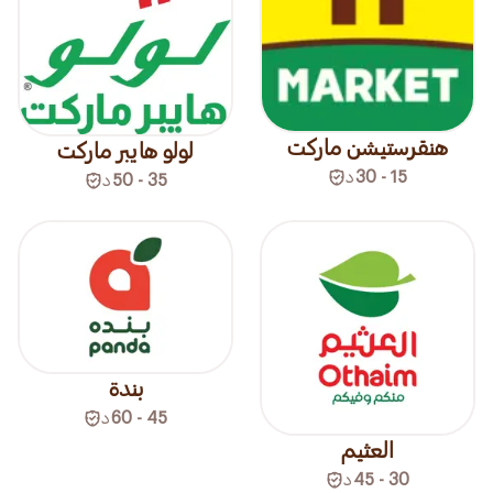
هنقرستيشن ماركت
لولو هايبر ماركت
15 - 30
د
35 - 50
د
بندة
45 - 60
د
العثيم
30 - 45
د