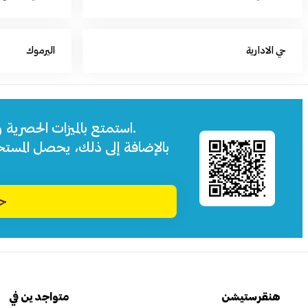
حي الادارية
اليرموك
استمتع بالميزات الحصرية 
بالإضافة إلى ذلك، يحصل المست
حم
هنقرستيشن
متواجدين في