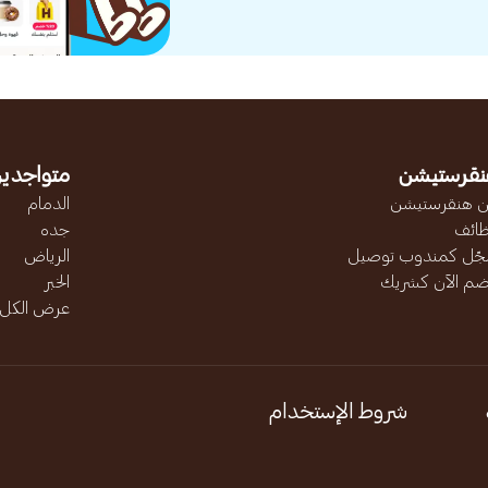
نقرستيشن
متواجدين
 هنقرستيشن
الدمام
ائف
جده
ّل كمندوب توصيل
الرياض
ضم الآن كشريك
الخبر
عرض الكل..
شروط الإستخدام