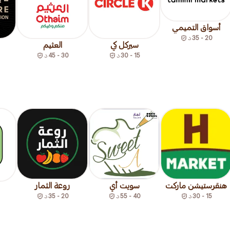
أسواق التميمي
20 - 35
د
سيركل كي
العثيم
15 - 30
د
30 - 45
د
هنقرستيشن ماركت
سويت أي
روعة الثمار
15 - 30
د
40 - 55
د
20 - 35
د