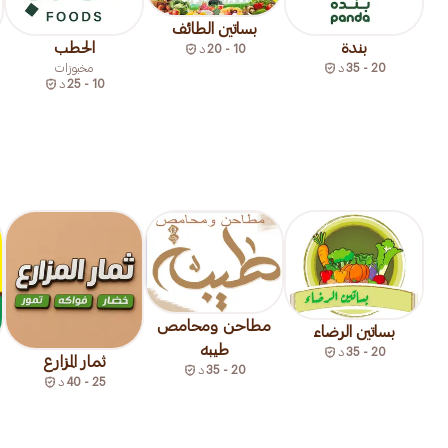
بساتين الطائف
بندة
الحطب
10 - 20
د
20 - 35
د
مخبوزات
10 - 25
د
مطاحن ومحامص
بساتين الرضاء
طيبه
20 - 35
د
ثمار المزارع
20 - 35
د
25 - 40
د