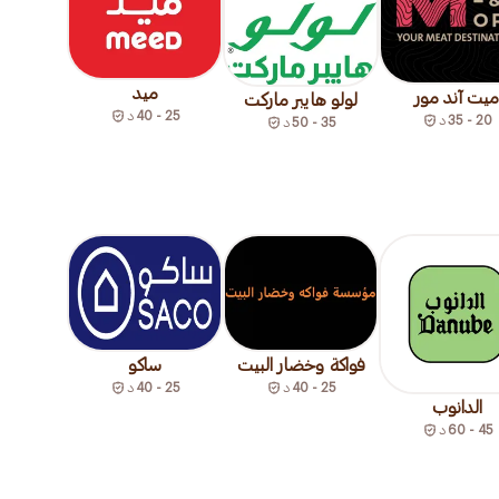
ميد
ميت آند مور
لولو هايبر ماركت
25 - 40
د
20 - 35
د
35 - 50
د
فواكة وخضار البيت
ساكو
25 - 40
د
25 - 40
د
الدانوب
45 - 60
د