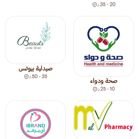
20 - 35
د
صيدلية بيوتس
35 - 50
د
صحة ودواء
10 - 25
د