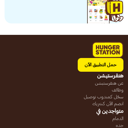
حمل التطبيق الآن
هنقرستيشن
عن هنقرستيشن
وظائف
سجّل كمندوب توصيل
انضم الآن كشريك
متواجدين في
الدمام
جده