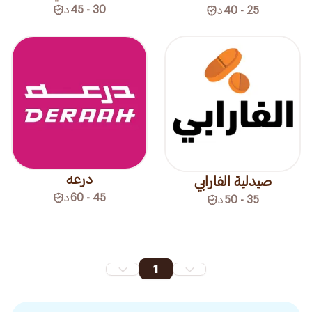
30 - 45
د
25 - 40
د
درعه
صيدلية الفارابي
45 - 60
د
35 - 50
د
1