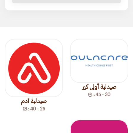
صيدلية أولى كير
30 - 45
د
صيدلية آدم
25 - 40
د