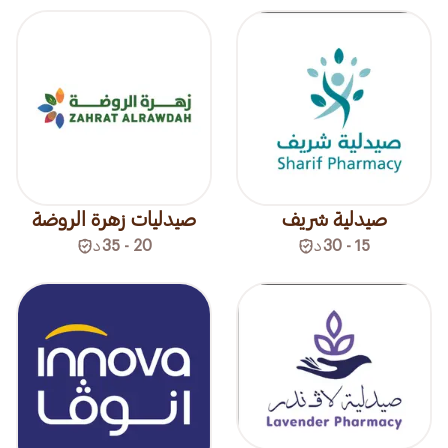
صيدلية شريف
صيدليات زهرة الروضة
15 - 30
د
20 - 35
د