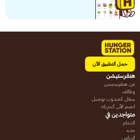
حمل التطبيق الآن
هنقرستيشن
عن هنقرستيشن
وظائف
سجّل كمندوب توصيل
انضم الآن كشريك
متواجدين في
الدمام
جده
الرياض